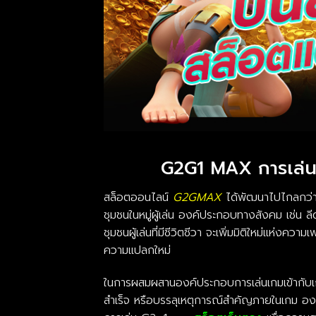
G2G1 MAX การเล่นเก
สล็อตออนไลน์
G2GMAX
ได้พัฒนาไปไกลกว่าป
ชุมชนในหมู่ผู้เล่น องค์ประกอบทางสังคม เช่น ลีดเ
ชุมชนผู้เล่นที่มีชีวิตชีวา จะเพิ่มมิติใหม่แห่
ความแปลกใหม่
ในการผสมผสานองค์ประกอบการเล่นเกมเข้ากับเกมข
สำเร็จ หรือบรรลุเหตุการณ์สำคัญภายในเกม อ