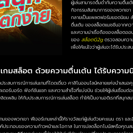
ผู้เล่นสามารถดื่มด่ำกับความตื่นเ
กิจกรรมสันทนาการของพวกเขา 
กลายเป็นแพลตฟอร์มยอดนิยม สำ
ตื่นเต้น ของสล็อตแมชชีนจากคว
และความน่าเชื่อถือของสล็อตออนไลน
ของ
สล็อตG2g
ตรวจสอบความก้
เพื่อให้แน่ใจว่าผู้เล่นจะได้รับ
มสล็อต ด้วยความตื่นเต้น ได้รับความนิ
ระสบการณ์การเล่นเกมที่โดดเดี่ยว คาสิโนออนไลน์หลายแห่งนำเสนอคุณสม
ดอร์บอร์ด ฟังก์ชันแชท และความสำเร็จที่แบ่งปัน ช่วยให้ผู้เล่นเชื่อมต่อก
งความเพลิดเพลิน ให้กับประสบการณ์การเล่นสล็อต ทำให้เป็นงานอดิเรกที่ส
องพวกเขา ฟีเจอร์เกมเหล่านี้ให้รางวัลแก่ผู้เล่นด้วยคะแนน ตรา และสิ
งค์ประกอบของความก้าวหน้าและโอกาส ในการปลดล็อกโบนัสหรือคุณสมบ