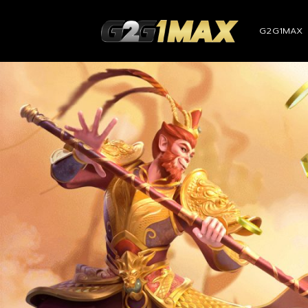
Skip
to
G2G1MAX
content