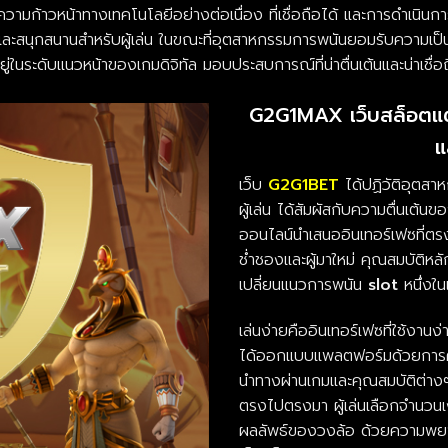
ามก้าวหน้าทางเทคโนโลยีอย่างต่อเนื่อง ที่เชื่อถือได้ และการดำเนินกา
ะสนุกสนานสำหรับผู้เล่น ในขณะที่อุตสาหกรรมการพนันยอมรับความเป็นไป
นระดับแนวหน้าของเกมดิจิทัล มอบประสบการณ์ที่น่าตื่นเต้นและน่าเชื่อถือใ
G2G1MAX เว็บสล็อตแต
แ
เว็บ
G2G1BET
ได้ปฏิวัติอุตสา
ผู้เล่น ได้สัมผัสกับความตื่นเ
ออนไลน์นำเสนออินเทอร์เฟซที่ตรง
ช่ำชองและผู้มาใหม่ คุณสมบัติหลักที
เปลี่ยนแนวการพนัน
slot
หนึ่งใน
เล่นง่ายคืออินเทอร์เฟซที่ใช้งาน
ได้ออกแบบแพลตฟอร์มด้วยการควบคุ
นำทางผ่านเกมและคุณสมบัติต่างๆ
ตรงไปตรงมา ผู้เล่นเลือกจำนวนเงิ
ผลลัพธ์ของวงล้อ ด้วยความพยายาม