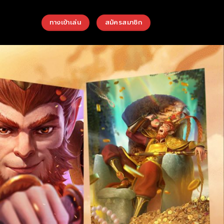
ทางเข้าเล่น
สมัครสมาชิก