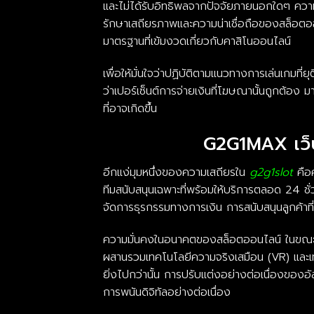
และไม่ได้รับอิทธิพลจากปัจจัยภายนอกใดๆ ความมุ่
รักษาเสถียรภาพและความน่าเชื่อถือของสล็อตอ
มาตรฐานที่เข้มงวดเกี่ยวกับคาสิโนออนไลน์
เพื่อให้มั่นใจว่าปฏิบัติตามแนวทางการเล่นเกม
ว่าเปอร์เซ็นต์การจ่ายเงินที่โฆษณานั้นถูกต้อง
ที่อาจเกิดขึ้น
G2G1MAX เว็บ
อีกแง่มุมหนึ่งของความเสถียรใน
g2g1slot
คือค
ทีมสนับสนุนเฉพาะที่พร้อมให้บริการตลอด 24 ชั
จัดการธุรกรรมทางการเงิน การสนับสนุนลูกค้าที่
ความมั่นคงในอนาคตของสล็อตออนไลน์ ในขณะที่เ
ผสานรวมเทคโนโลยีความจริงเสมือน (VR) และเท
ยิ่งไปกว่านั้น การปรับแต่งอย่างต่อเนื่องข
การพนันดิจิทัลอย่างต่อเนื่อง