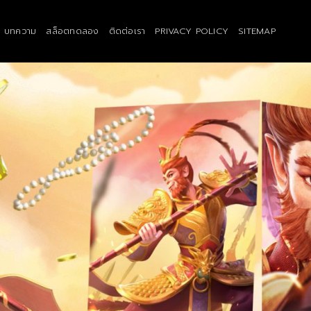
บทความ
สล็อตทดลอง
ติดต่อเรา
PRIVACY POLICY
SITEMAP