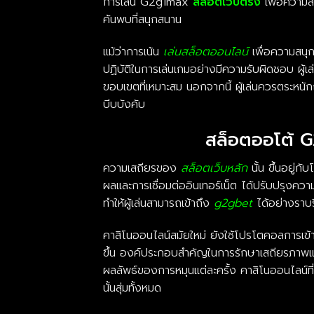
การเล่น G2g1max
สล็อตเว็บตรง
เพื่อความสน
ค้นพบที่สนุกสนาน
แม้ว่าการเน้น
เล่นสล็อตออนไลน์
เพื่อความสนุ
ปฏิบัติในการเล่นเกมอย่างมีความรับผิดชอบ ผู้เ
ขอบเขตที่เหมาะสม นอกจากนี้ ผู้เล่นควรตระห
บีบบังคับ
สล็อตออโต้ G
ความเสถียรของ
สล็อตเว็บหลัก
นั้น ขึ้นอยู่
ผลและการเชื่อมต่ออินเทอร์เน็ต ได้ปรับปรุงความ
ทำให้ผู้เล่นสามารถเข้าถึง
g2gbet
ได้อย่างราบ
คาสิโนออนไลน์สมัยใหม่ ยังใช้โปรโตคอลการเข้าร
ขึ้น องค์ประกอบสำคัญในการรักษาเสถียรภาพแล
ผลลัพธ์ของการหมุนแต่ละครั้ง คาสิโนออนไลน์ที่
นั้นสุ่มทั้งหมด