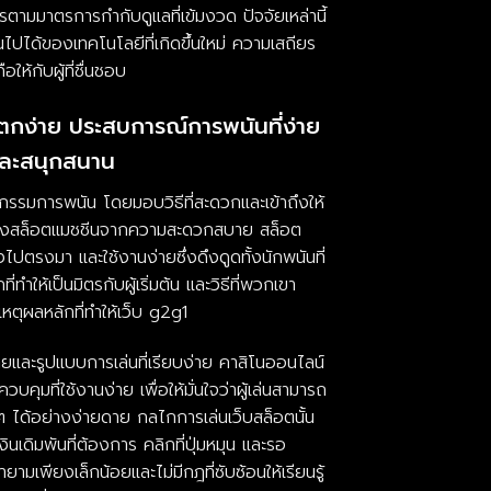
รตามมาตรการกำกับดูแลที่เข้มงวด ปัจจัยเหล่านี้
ได้ของเทคโนโลยีที่เกิดขึ้นใหม่ ความเสถียร
ห้กับผู้ที่ชื่นชอบ
กง่าย ประสบการณ์การพนันที่ง่าย
ละสนุกสนาน
หกรรมการพนัน โดยมอบวิธีที่สะดวกและเข้าถึงให้
ต้นของสล็อตแมชชีนจากความสะดวกสบาย สล็อต
ไปตรงมา และใช้งานง่ายซึ่งดึงดูดทั้งนักพนันที่
่ทำให้เป็นมิตรกับผู้เริ่มต้น และวิธีที่พวกเขา
เหตุผลหลักที่ทำให้เว็บ g2g1
ง่ายและรูปแบบการเล่นที่เรียบง่าย คาสิโนออนไลน์
มที่ใช้งานง่าย เพื่อให้มั่นใจว่าผู้เล่นสามารถ
 ได้อย่างง่ายดาย กลไกการเล่นเว็บสล็อตนั้น
นเดิมพันที่ต้องการ คลิกที่ปุ่มหมุน และรอ
เพียงเล็กน้อยและไม่มีกฎที่ซับซ้อนให้เรียนรู้