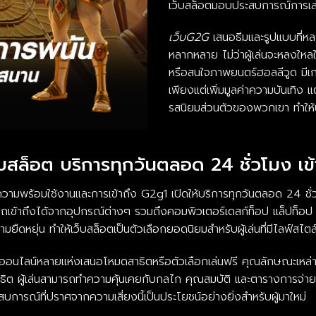
เว็บสล็อตมอบประสบการณ์การเล่นเ
เว็บ
G2G
เสนอธีมและรูปแบบที่ห
หลากหลาย ไม่ว่าผู้เล่นจะหลงใ
หรือสนใจภาพยนตร์ฮอลลีวูด มีเ
เพียงแต่เพิ่มมูลค่าความบันเทิง แ
รสนิยมส่วนตัวของพวกเขา ทำให้ป
สล็อต บริการทุกวันตลอด 24 ชั่วโมง เข้า
็คือความพร้อมใช้งานและการเข้าถึง G2g1 เปิดให้บริการทุกวันตลอด 24 ชั่ว
ถเข้าถึงได้จากอุปกรณ์ต่างๆ รวมถึงคอมพิวเตอร์เดสก์ท็อป แล็ปท็อป
หยุ่น ทำให้เว็บสล็อตเป็นตัวเลือกยอดนิยมสำหรับผู้เล่นที่มีไลฟ์สไตล์ท
โนออนไลน์หลายแห่งเสนอโหมดสาธิตหรือตัวเลือกเล่นฟรี คุณลักษณะเหล่
าธิต ผู้เล่นสามารถทำความคุ้นเคยกับกลไก คุณสมบัติ และตารางการจ่ายเ
บการณ์ที่ปราศจากความเสี่ยงนี้เป็นประโยชน์อย่างยิ่งสำหรับผู้มาใหม่