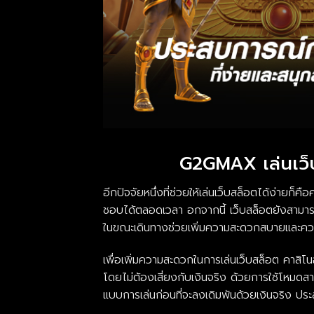
G2GMAX เล่นเว็บ
อีกปัจจัยหนึ่งที่ช่วยให้เล่นเว็บสล็อตได้ง่ายก
ชอบได้ตลอดเวลา อกจากนี้ เว็บสล็อตยังสามาร
ในขณะเดินทางช่วยเพิ่มความสะดวกสบายและความยืด
เพื่อเพิ่มความสะดวกในการเล่นเว็บสล็อต คาสิ
โดยไม่ต้องเสี่ยงกับเงินจริง ด้วยการใช้โหมดส
แบบการเล่นก่อนที่จะลงเดิมพันด้วยเงินจริง ประส