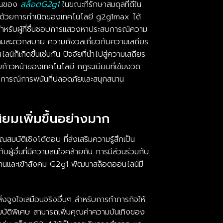
ต้นของ
สล็อตG2g1
ในขณะที่รักษาสมดุลที่ดีใน
ด้วยการกำเนิดของเทคโนโลยี g2g1max ได้
หรับผู้ที่ชื่นชอบการแสวงหาประสบการณ์ความ
ามสะดวกสบาย ความกังวลเกี่ยวกับความเสถียร
์ก็เกิดขึ้นเช่นกัน ปัจจัยที่นำไปสู่ความเสถียร
าวหน้าของเทคโนโลยี กฎระเบียบที่เข้มงวด
ประสบการณ์การพนันที่ปลอดภัยและสนุกสนาน
ยมเพิ่มขึ้นอย่างมาก
บัติเชิงโต้ตอบ ที่ส่งเสริมความรู้สึกเป็น
ับผู้อื่นที่มีความสนใจคล้ายกัน การมีส่วนร่วมกับ
นุกสนานและเข้าสังคม G2g1 พัฒนาสล็อตออนไลน์มี
่งจูงใจเสมือนจริงอื่นๆ สำหรับการทำภารกิจให้
ัติพิเศษ สามารถเพิ่มคุณค่าความบันเทิงของ