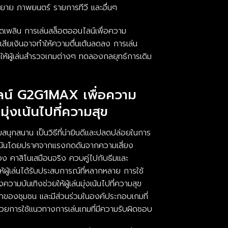
ยาย ภาพยนตร์ รายการทีวี และอื่นๆ
ลิดเพลิน การเล่นสล็อตออนไลน์เพื่อความ
ียเงินอาจทำให้ความตื่นเต้นลดลง การเล่น
ยให้ผู้เล่นสำรวจเกมต่างๆ ทดลองกลยุทธ์การเดิม
ลน์ G2G1MAX เพื่อความ
ุ่งเน้นไปที่ความสุข
มสนุกสนาน เป็นวิธีที่น่ายินดีและปลดปล่อยในการ
รพนันโดยปราศจากแรงกดดันจากความเสี่ยง
คาสิโนเสมือนจริง ควบคู่ไปกับธีมและ
ให้ผู้เล่นได้รับประสบการณ์ที่หลากหลาย การใช้
วามบันเทิงช่วยให้ผู้เล่นมุ่งเน้นไปที่ความสุข
ึกของชุมชน และมีส่วนร่วมในองค์ประกอบเกมที่
ยการใช้แนวทางการเล่นเกมที่มีความรับผิดชอบ