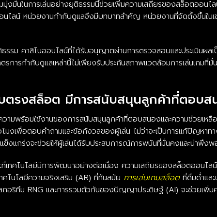
งมั่นในการเล่นอย่างยุติธรรมนี้ช่วยเพิ่มความเสถียรของสล็อตออนไลน์ ส่
อนไลน์ หน่วยงานกำกับดูแลจึงมีบทบาทสำคัญ หน่วยงานที่จัดตั้งขึ้น
ที่ยุติธรรม คาสิโนออนไลน์ที่ได้รับอนุญาตผ่านการตรวจสอบและประเมินผ
 มาตรการกำกับดูแลเหล่านี้ไม่เพียงรับประกันสภาพแวดล้อมการเล่นเกมที่
ตรงสล็อต มีการสนับสนุนลูกค้าที่ตอบ
วามพร้อมใช้งานของการสนับสนุนลูกค้าที่ตอบสนองและความช่วยเหลือทาง
่วโมงเพื่อตอบคำถามและข้อกังวลของผู้เล่น ไม่ว่าจะเป็นการแก้ปัญหาท
แข็งแกร่งจะช่วยให้ผู้เล่นได้รับประสบการณ์การพนันที่มั่นคงและน่าพึงพ
ทคโนโลยีมีการพัฒนาอย่างต่อเนื่อง ความเสถียรของสล็อตออนไลน์ก็พร้
คโนโลยีความจริงเสริม (AR) ที่ทันสมัย
การเล่นเกมสล็อต
ที่ดื่มด่ำแ
องอัลกอริทึม RNG และการรวมตัวกันของปัญญาประดิษฐ์ (AI) จะช่วยเพ