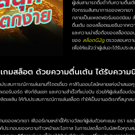
ผู้เล่นสามารถดื่มด่ำกับความตื่นเ
กิจกรรมสันทนาการของพวกเขา 
กลายเป็นแพลตฟอร์มยอดนิยม สำ
ตื่นเต้น ของสล็อตแมชชีนจากคว
และความน่าเชื่อถือของสล็อตออนไลน
ของ
สล็อตG2g
ตรวจสอบความก้
เพื่อให้แน่ใจว่าผู้เล่นจะได้รับ
มสล็อต ด้วยความตื่นเต้น ได้รับความนิ
ระสบการณ์การเล่นเกมที่โดดเดี่ยว คาสิโนออนไลน์หลายแห่งนำเสนอคุณสม
ดอร์บอร์ด ฟังก์ชันแชท และความสำเร็จที่แบ่งปัน ช่วยให้ผู้เล่นเชื่อมต่อก
งความเพลิดเพลิน ให้กับประสบการณ์การเล่นสล็อต ทำให้เป็นงานอดิเรกที่ส
องพวกเขา ฟีเจอร์เกมเหล่านี้ให้รางวัลแก่ผู้เล่นด้วยคะแนน ตรา และสิ
งค์ประกอบของความก้าวหน้าและโอกาส ในการปลดล็อกโบนัสหรือคุณสมบ