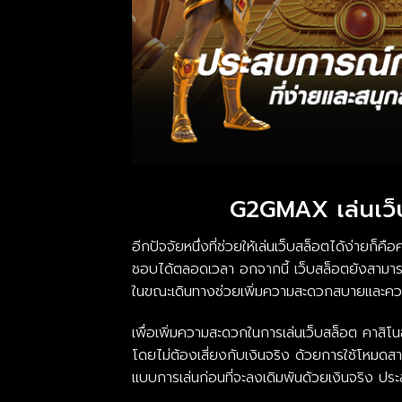
G2GMAX เล่นเว็บ
อีกปัจจัยหนึ่งที่ช่วยให้เล่นเว็บสล็อตได้ง่ายก
ชอบได้ตลอดเวลา อกจากนี้ เว็บสล็อตยังสามาร
ในขณะเดินทางช่วยเพิ่มความสะดวกสบายและความยืด
เพื่อเพิ่มความสะดวกในการเล่นเว็บสล็อต คาสิ
โดยไม่ต้องเสี่ยงกับเงินจริง ด้วยการใช้โหมดส
แบบการเล่นก่อนที่จะลงเดิมพันด้วยเงินจริง ประส