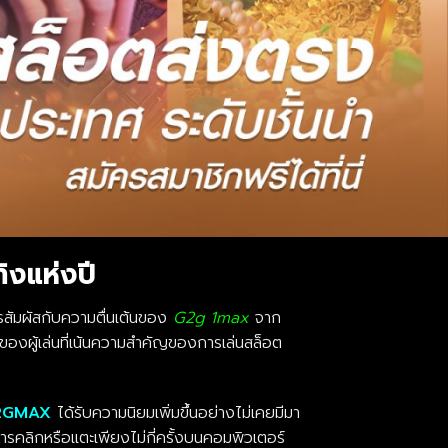
งแห่งปี
สัมผัสกับความตื่นเต้นของ
G2g 1max
จาก
องผู้เล่นที่เน้นความสำคัญของการเล่นสล็อต
2GMAX
ได้รับความนิยมเพิ่มขึ้นอย่างไม่เคยมีมา
ารคลิกหรือแตะเพียงไม่กี่ครั้งบนคอมพิวเตอร์