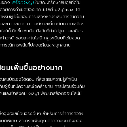
ต้นของ
สล็อตG2g1
ในขณะที่รักษาสมดุลที่ดีใน
ด้วยการกำเนิดของเทคโนโลยี g2g1max ได้
หรับผู้ที่ชื่นชอบการแสวงหาประสบการณ์ความ
ามสะดวกสบาย ความกังวลเกี่ยวกับความเสถียร
์ก็เกิดขึ้นเช่นกัน ปัจจัยที่นำไปสู่ความเสถียร
าวหน้าของเทคโนโลยี กฎระเบียบที่เข้มงวด
ประสบการณ์การพนันที่ปลอดภัยและสนุกสนาน
ยมเพิ่มขึ้นอย่างมาก
บัติเชิงโต้ตอบ ที่ส่งเสริมความรู้สึกเป็น
ับผู้อื่นที่มีความสนใจคล้ายกัน การมีส่วนร่วมกับ
นุกสนานและเข้าสังคม G2g1 พัฒนาสล็อตออนไลน์มี
่งจูงใจเสมือนจริงอื่นๆ สำหรับการทำภารกิจให้
ัติพิเศษ สามารถเพิ่มคุณค่าความบันเทิงของ