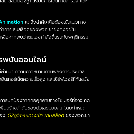
การเล่น สล็อตG2g1 ให้เป็นการเดินทางสำรวจ และ
Animation
แต่สิ่งสำคัญคือต้องเน้นแนวทาง
่ใจว่าการเล่นสล็อตของพวกเขายังคงอยู่ใน
ยเหลือหากพบว่าตนเองกำลังดิ้นรนกับพฤติกรรม
ารพนันออนไลน์
ีที่ผ่านมา ความก้าวหน้าในด้านพลังการประมวล
นเทอร์เน็ตความเร็วสูง และเซิร์ฟเวอร์ที่ทันสมัย
้รับการปกป้องจากภัยคุกคามทางไซเบอร์ที่อาจเกิด
เพื่อสร้างลำดับของตัวเลขแบบสุ่ม โดยกำหนด
์ของ
G2g1max
ทางเข้า
เกมสล็อต
ของพวกเขา