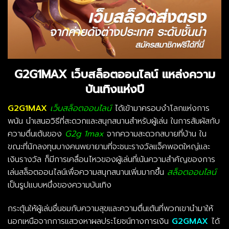
G2G1MAX เว็บสล็อตออนไลน์ แหล่งความ
บันเทิงแห่งปี
G2G1MAX
เว็บสล็อตออนไลน์
ได้เข้ามาครอบงำโลกแห่งการ
พนัน นำเสนอวิธีที่สะดวกและสนุกสนานสำหรับผู้เล่น ในการสัมผัสกับ
ความตื่นเต้นของ
G2g 1max
จากความสะดวกสบายที่บ้าน ใน
ขณะที่นักลงทุนบางคนพยายามที่จะชนะรางวัลแจ็คพอตใหญ่และ
เงินรางวัล ก็มีการเคลื่อนไหวของผู้เล่นที่เน้นความสำคัญของการ
เล่นสล็อตออนไลน์เพื่อความสนุกสนานเพิ่มมากขึ้น
สล็อตออนไลน์
เป็นรูปแบบหนึ่งของความบันเทิง
กระตุ้นให้ผู้เล่นชื่นชมกับความสุขและความตื่นเต้นที่พวกเขานำมาให้
นอกเหนือจากการแสวงหาผลประโยชน์ทางการเงิน
G2GMAX
ได้