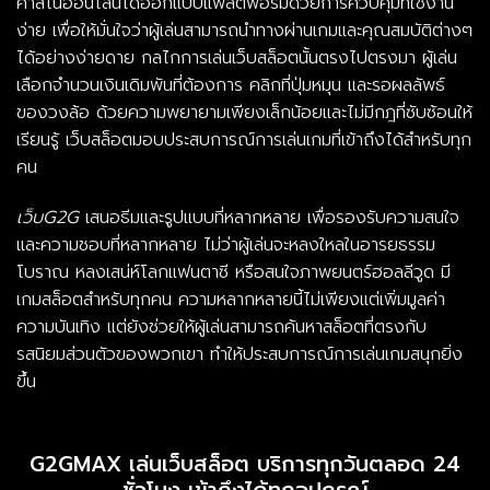
คาสิโนออนไลน์ได้ออกแบบแพลตฟอร์มด้วยการควบคุมที่ใช้งาน
ง่าย เพื่อให้มั่นใจว่าผู้เล่นสามารถนำทางผ่านเกมและคุณสมบัติต่างๆ
ได้อย่างง่ายดาย กลไกการเล่นเว็บสล็อตนั้นตรงไปตรงมา ผู้เล่น
เลือกจำนวนเงินเดิมพันที่ต้องการ คลิกที่ปุ่มหมุน และรอผลลัพธ์
ของวงล้อ ด้วยความพยายามเพียงเล็กน้อยและไม่มีกฎที่ซับซ้อนให้
เรียนรู้ เว็บสล็อตมอบประสบการณ์การเล่นเกมที่เข้าถึงได้สำหรับทุก
คน
เว็บ
G2G
เสนอธีมและรูปแบบที่หลากหลาย เพื่อรองรับความสนใจ
และความชอบที่หลากหลาย ไม่ว่าผู้เล่นจะหลงใหลในอารยธรรม
โบราณ หลงเสน่ห์โลกแฟนตาซี หรือสนใจภาพยนตร์ฮอลลีวูด มี
เกมสล็อตสำหรับทุกคน ความหลากหลายนี้ไม่เพียงแต่เพิ่มมูลค่า
ความบันเทิง แต่ยังช่วยให้ผู้เล่นสามารถค้นหาสล็อตที่ตรงกับ
รสนิยมส่วนตัวของพวกเขา ทำให้ประสบการณ์การเล่นเกมสนุกยิ่ง
ขึ้น
G2GMAX เล่นเว็บสล็อต บริการทุกวันตลอด 24