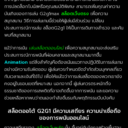
การปลดล็อกโบนัสหรือคุณสมบัติพิเศษ สามารถเพิ่มคุณค่าความ
บันเทิงของการเล่น G2g1max
สล็อตเว็บตรง
เพื่อความ
สนุกสนาน วิธีการเล่นเกมนี้ช่วยให้ผู้เล่นมีส่วนร่วม เปลี่ยน
ประสบการณ์การเล่น สล็อตG2g1 ให้เป็นการเดินทางสำรวจ และค้น
พบที่สนุกสนาน
แม้ว่าการเน้น
เล่นสล็อตออนไลน์
เพื่อความสนุกสนานจะส่งเสริม
ประสบการณ์การพนันที่ผ่อนคลายและสนุกสนานมากขึ้น
Animation
แต่สิ่งสำคัญคือต้องเน้นแนวทางปฏิบัติในการเล่นเกม
อย่างมีความรับผิดชอบ ผู้เล่นควรกำหนดขีดจำกัดส่วนบุคคลเกี่ยว
กับเวลาและเงินที่ใช้ไป เพื่อให้แน่ใจว่าการเล่นสล็อตของพวกเขายัง
คงอยู่ในขอบเขตที่เหมาะสม นอกจากนี้ ผู้เล่นควรตระหนักถึง
ธรรมชาติของการเสพติดที่อาจเกิดขึ้นจากการพนัน และขอความ
ช่วยเหลือหากพบว่าตนเองกำลังดิ้นรนกับพฤติกรรมบีบบังคับ
สล็อตออโต้ G2G1 มีความเสถียร ความน่าเชื่อถือ
ของการพนันออนไลน์
ความเสถียรของ
สล็อตเว็บหลัก
นั้น ขึ้นอยู่กับโครงสร้างพื้นฐาน