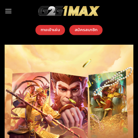
Skip
to
content
ทางเข้าเล่น
สมัครสมาชิก