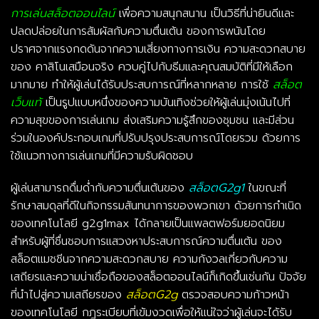
การเล่นสล็อตออนไลน์
เพื่อความสนุกสนาน เป็นวิธีที่น่ายินดีและ
ปลดปล่อยในการสัมผัสกับความตื่นเต้น ของการพนันโดย
ปราศจากแรงกดดันจากความเสี่ยงทางการเงิน ความสะดวกสบาย
ของ คาสิโนเสมือนจริง ควบคู่ไปกับธีมและคุณสมบัติที่มีให้เลือก
มากมาย ทำให้ผู้เล่นได้รับประสบการณ์ที่หลากหลาย การใช้
สล็อต
เว็บแท้
เป็นรูปแบบหนึ่งของความบันเทิงช่วยให้ผู้เล่นมุ่งเน้นไปที่
ความสุขของการเล่นเกม ส่งเสริมความรู้สึกของชุมชน และมีส่วน
ร่วมในองค์ประกอบเกมที่ปรับปรุงประสบการณ์โดยรวม ด้วยการ
ใช้แนวทางการเล่นเกมที่มีความรับผิดชอบ
ผู้เล่นสามารถดื่มด่ำกับความตื่นเต้นของ
สล็อตG2g1
ในขณะที่
รักษาสมดุลที่ดีในกิจกรรมสันทนาการของพวกเขา ด้วยการกำเนิด
ของเทคโนโลยี g2g1max ได้กลายเป็นแพลตฟอร์มยอดนิยม
สำหรับผู้ที่ชื่นชอบการแสวงหาประสบการณ์ความตื่นเต้น ของ
สล็อตแมชชีนจากความสะดวกสบาย ความกังวลเกี่ยวกับความ
เสถียรและความน่าเชื่อถือของสล็อตออนไลน์ก็เกิดขึ้นเช่นกัน ปัจจัย
ที่นำไปสู่ความเสถียรของ
สล็อตG2g
ตรวจสอบความก้าวหน้า
ของเทคโนโลยี กฎระเบียบที่เข้มงวดเพื่อให้แน่ใจว่าผู้เล่นจะได้รับ