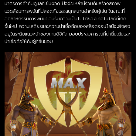
มาตรการกำกับดูแลที่เข้มงวด ปัจจัยเหล่านี้ร่วมกันสร้างสภาพ
แวดล้อมการพนันที่ปลอดภัยและสนุกสนานสำหรับผู้เล่น ในขณะที่
อุตสาหกรรมการพนันยอมรับความเป็นไปได้ของเทคโนโลยีที่เกิด
ขึ้นใหม่ ความเสถียรและความน่าเชื่อถือของสล็อตออนไลน์จะยังคง
อยู่ในระดับแนวหน้าของเกมดิจิทัล มอบประสบการณ์ที่น่าตื่นเต้นและ
น่าเชื่อถือให้กับผู้ที่ชื่นชอบ