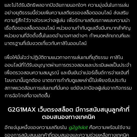
และไม่ได้รับอิทธิพลจากปัจจัยภายนอกใดๆ ความมุ่งมั่นในการเล่น
อย่างยุติธรรมนี้ช่วยเพิ่มความเสถียรของสล็อตออนไลน์ ส่งเสริม
ความรู้สึกไว้วางใจระหว่างผู้เล่น เพื่อรักษาเสถียรภาพและความน่า
เชื่อถือของสล็อตออนไลน์ หน่วยงานกำกับดูแลจึงมีบทบาทสำคัญ
หน่วยงานที่จัดตั้งขึ้นในเขตอำนาจศาลต่างๆ กำหนดหลักเกณฑ์และ
มาตรฐานที่เข้มงวดเกี่ยวกับคาสิโนออนไลน์
เพื่อให้มั่นใจว่าปฏิบัติตามแนวทางการเล่นเกมที่ยุติธรรม คาสิโน
ออนไลน์ที่ได้รับอนุญาตผ่านการตรวจสอบและประเมินผลเป็นประจำ
เพื่อตรวจสอบความสมบูรณ์ และยืนยันว่าเปอร์เซ็นต์การจ่ายเงินที่
โฆษณานั้นถูกต้อง มาตรการกำกับดูแลเหล่านี้ไม่เพียงรับประกัน
สภาพแวดล้อมการเล่นเกมที่มั่นคง แต่ยังปกป้องผู้เล่นจากกิจกรรม
การฉ้อโกงที่อาจเกิดขึ้น
G2G1MAX เว็บตรงสล็อต มีการสนับสนุนลูกค้าที่
ตอบสนองทางเทคนิค
อีกแง่มุมหนึ่งของความเสถียรใน
g2g1slot
คือความพร้อมใช้งาน
ของการสนับสนุนลูกค้าที่ตอบสนองและความช่วยเหลือทางเทคนิค