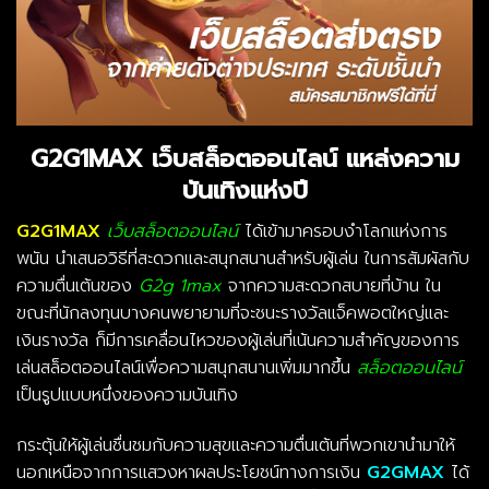
G2G1MAX เว็บสล็อตออนไลน์ แหล่งความ
บันเทิงแห่งปี
G2G1MAX
เว็บสล็อตออนไลน์
ได้เข้ามาครอบงำโลกแห่งการ
พนัน นำเสนอวิธีที่สะดวกและสนุกสนานสำหรับผู้เล่น ในการสัมผัสกับ
ความตื่นเต้นของ
G2g 1max
จากความสะดวกสบายที่บ้าน ใน
ขณะที่นักลงทุนบางคนพยายามที่จะชนะรางวัลแจ็คพอตใหญ่และ
เงินรางวัล ก็มีการเคลื่อนไหวของผู้เล่นที่เน้นความสำคัญของการ
เล่นสล็อตออนไลน์เพื่อความสนุกสนานเพิ่มมากขึ้น
สล็อตออนไลน์
เป็นรูปแบบหนึ่งของความบันเทิง
กระตุ้นให้ผู้เล่นชื่นชมกับความสุขและความตื่นเต้นที่พวกเขานำมาให้
นอกเหนือจากการแสวงหาผลประโยชน์ทางการเงิน
G2GMAX
ได้