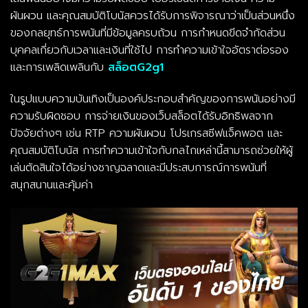
ผันผวน และคุณสมบัติโบนัสควรได้รับการพิจารณาว่าเป็นส่วนหนึ่ง
ของกลยุทธ์การพนันที่มีข้อมูลครบถ้วน การกำหนดขีดจำกัดส่วน
บุคคลเกี่ยวกับเวลาและเงินที่ใช้ไป การทำความเข้าใจอัตราต่อรอง
และการเพลิดเพลินกับ
สล็อตG2g1
ในรูปแบบความบันเทิงเป็นองค์ประกอบสำคัญของการพนันอย่างมี
ความรับผิดชอบ การจ่ายเงินของเว็บสล็อตได้รับอิทธิพลจาก
ปัจจัยต่างๆ เช่น RTP ความผันผวน โปรเกรสซีฟแจ็คพอต และ
คุณสมบัติโบนัส การทำความเข้าใจกับกลไกเหล่านี้สามารถช่วยให้ผู้
เล่นตัดสินใจได้อย่างชาญฉลาดและมีประสบการณ์การพนันที่
สนุกสนานและคุ้มค่า