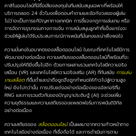
คาสิโนออนไลน์ที่มีชื่อเสียงลงทุนในทีมสนับสนุนเฉพาะที่พร้อมให้
บริการตลอด 24 ชั่วโมงเพื่อตอบคำถามและข้อกังวลของผู้เล่น
ไม่ว่าจะเป็นการแก้ปัญหาทางเทคนิค การชี้แจงกฎการเล่นเกม หรือ
การจัดการธุรกรรมทางการเงิน การสนับสนุนลูกค้าที่แข็งแกร่งจะ
ช่วยให้ผู้เล่นได้รับประสบการณ์การพนันที่มั่นคงและน่าพึงพอใจ
ความมั่นคงในอนาคตของสล็อตออนไลน์ ในขณะที่เทคโนโลยีมีการ
พัฒนาอย่างต่อเนื่อง ความเสถียรของสล็อตออนไลน์ก็พร้อมที่จะ
ปรับปรุงให้ดียิ่งขึ้นไปอีก ด้วยการผสานรวมเทคโนโลยีความจริง
เสมือน (VR) และเทคโนโลยีความจริงเสริม (AR) ที่ทันสมัย
การเล่น
เกมสล็อต
ที่ดื่มด่ำและน่าดึงดูดจึงถูกกำหนดให้ก้าวไปสู่ความสูง
ใหม่ ยิ่งไปกว่านั้น การปรับแต่งอย่างต่อเนื่องของอัลกอริทึม
RNG และการรวมตัวกันของปัญญาประดิษฐ์ (AI) จะช่วยเพิ่ม
ความยุติธรรมและความเสถียรของแพลตฟอร์มการพนันดิจิทัล
อย่างต่อเนื่อง
ความเสถียรของ
สล็อตออนไลน์
เป็นผลมาจากความก้าวหน้าทาง
เทคโนโลยีอย่างต่อเนื่อง ที่เชื่อถือได้ และการดำเนินการตาม