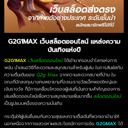
G2G1MAX เว็บสล็อตออนไลน์ แหล่งความ
บันเทิงแห่งปี
G2G1MAX
เว็บสล็อตออนไลน์
ได้เข้ามาครอบงำโลกแห่งการ
พนัน นำเสนอวิธีที่สะดวกและสนุกสนานสำหรับผู้เล่น ในการสัมผัสกับ
ความตื่นเต้นของ
G2g 1max
จากความสะดวกสบายที่บ้าน ใน
ขณะที่นักลงทุนบางคนพยายามที่จะชนะรางวัลแจ็คพอตใหญ่และ
เงินรางวัล ก็มีการเคลื่อนไหวของผู้เล่นที่เน้นความสำคัญของการ
เล่นสล็อตออนไลน์เพื่อความสนุกสนานเพิ่มมากขึ้น
สล็อตออนไลน์
เป็นรูปแบบหนึ่งของความบันเทิง
กระตุ้นให้ผู้เล่นชื่นชมกับความสุขและความตื่นเต้นที่พวกเขานำมาให้
นอกเหนือจากการแสวงหาผลประโยชน์ทางการเงิน
G2GMAX
ได้