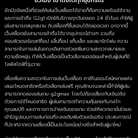
ชั่วโมง เข้าถึงได้ทุกอุปกรณ์
อีกปัจจัยหนึ่งที่ช่วยให้เล่นเว็บสล็อตได้ง่ายก็คือความพร้อมใช้งาน
และการเข้าถึง G2g1 เปิดให้บริการทุกวันตลอด 24 ชั่วโมง ทำให้ผู้
เล่นสามารถสนุกสนาน กับสล็อตที่ชื่นชอบได้ตลอดเวลา อกจากนี้
เว็บสล็อตยังสามารถเข้าถึงได้จากอุปกรณ์ต่างๆ รวมถึง
คอมพิวเตอร์เดสก์ท็อป แล็ปท็อป แท็บเล็ต และสมาร์ทโฟน ความ
สามารถในการเล่นในขณะเดินทางช่วยเพิ่มความสะดวกสบายและ
ความยืดหยุ่น ทำให้เว็บสล็อตเป็นตัวเลือกยอดนิยมสำหรับผู้เล่นที่มี
ไลฟ์สไตล์ที่วุ่นวาย
เพื่อเพิ่มความสะดวกในการเล่นเว็บสล็อต คาสิโนออนไลน์หลายแห่ง
เสนอโหมดสาธิตหรือตัวเลือกเล่นฟรี คุณลักษณะเหล่านี้ทำให้ผู้เล่น
สามารถทดลองเล่นเกม g2gmax โดยไม่ต้องเสี่ยงกับเงินจริง
ด้วยการใช้โหมดสาธิต ผู้เล่นสามารถทำความคุ้นเคยกับกลไก
คุณสมบัติ และตารางการจ่ายเงินของเกม ช่วยให้พวกเขามั่นใจและ
เข้าใจรูปแบบการเล่นก่อนที่จะลงเดิมพันด้วยเงินจริง ประสบการณ์
ที่ปราศจากความเสี่ยงนี้เป็นประโยชน์อย่างยิ่งสำหรับผู้มาใหม่