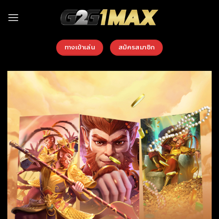
Skip
to
content
ทางเข้าเล่น
สมัครสมาชิก