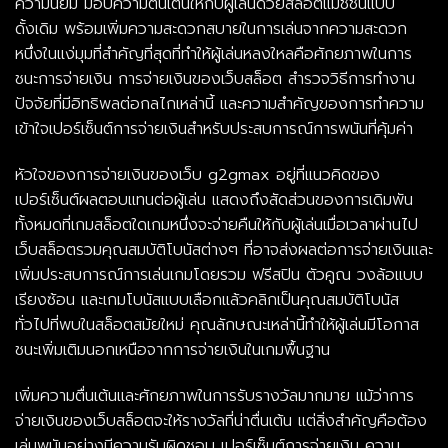
ความนิยม มอบความตื่นเต้นให้กับผู้เล่นด้วยสล็อตแมชชีนแบบ
ดั้งเดิม พร้อมเพิ่มความสะดวกสบายในการเล่นจากความสะดวก
หนึ่งในแง่มุมที่สำคัญที่สุดที่ทำให้ผู้เล่นหลงใหลคือศักยภาพในการ
ชนะการจ่ายเงิน การจ่ายเงินของเว็บสล็อต สำรวจวิธีการทำงาน
ปัจจัยที่มีอิทธิพลต่อกลไกเหล่านี้ และความสำคัญของการทำความ
เข้าใจเปอร์เซ็นต์การจ่ายเงินสำหรับประสบการณ์การพนันที่คุ้มค่า
หัวใจของการจ่ายเงินของเว็บ g2gmax อยู่ที่แนวคิดของ
เปอร์เซ็นต์ผลตอบแทนต่อผู้เล่น แสดงถึงสัดส่วนของการเดิมพัน
ทั้งหมดที่เกมสล็อตใดเกมหนึ่งจะจ่ายคืนให้กับผู้เล่นเมื่อเวลาผ่านไป
เว็บสล็อตรวมคุณสมบัติโบนัสต่างๆ ที่อาจส่งผลต่อการจ่ายเงินและ
เพิ่มประสบการณ์การเล่นเกมโดยรวม ฟรีสปิน ตัวคูณ วงล้อแบบ
เรียงซ้อน และเกมโบนัสแบบเลือกแล้วคลิกเป็นคุณสมบัติโบนัส
ทั่วไปที่พบในสล็อตสมัยใหม่ คุณลักษณะเหล่านี้ทำให้ผู้เล่นมีโอกาส
ชนะเพิ่มเติมนอกเหนือจากการจ่ายเงินในเกมพื้นฐาน
เพิ่มความตื่นเต้นและศักยภาพในการรับรางวัลมากมาย แม้ว่าการ
จ่ายเงินของเว็บสล็อตจะให้รางวัลที่น่าตื่นเต้น แต่สิ่งสำคัญคือต้อง
เล่นพนันอย่างมีความรับผิดชอบ เปอร์เซ็นต์การจ่ายเงิน ความ