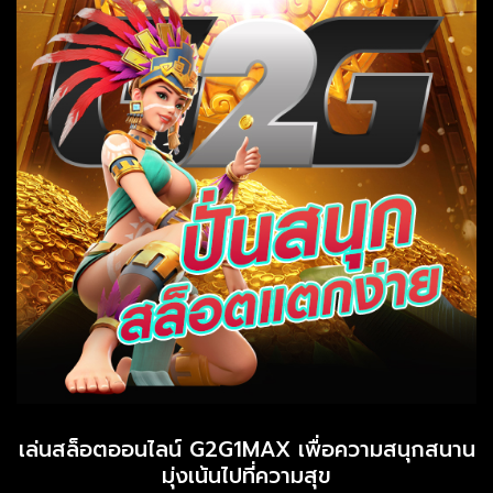
เล่นสล็อตออนไลน์ G2G1MAX เพื่อความสนุกสนาน
มุ่งเน้นไปที่ความสุข