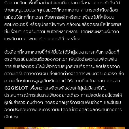
รับความนิยมเพิ่มขึ้นอย่างไม่เคยมีมาก่อน เนื่องจากการเข้าถึงได้
ง่ายและรูปแบบและคุณสมบัติที่หลากหลาย สามารถเข้าถึงสล็อต
เสมือนได้ทุกที่ทุกเวลา ด้วยการคลิกหรือแตะเพียงไม่กี่ครั้งบน
คอมพิวเตอร์ หรืออุปกรณ์พกพา คลังเกมสล็อตออนไลน์ที่ขยาย
ขึ้นเรื่อยๆ รองรับความสนใจที่หลากหลาย โดยผสมผสานธีมจาก
เทพนิยาย ภาพยนตร์ รายการทีวี และอื่นๆ
ตัวเลือกที่หลากหลายนี้ทำให้มั่นใจได้ว่าผู้เล่นสามารถค้นหาสล็อตที่
ตรงกับรสนิยมส่วนตัวของพวกเขา เพิ่มปัจจัยความเพลิดเพลิน
การเล่นสล็อตออนไลน์เพื่อความสนุกสนานคือการปลดปล่อยจาก
ความเครียดทางการเงิน ซึ่งแตกต่างจากการพนันด้วยเงินจริง ซึ่ง
ความเสี่ยงในการสูญเสียเงินอาจทำให้ความตื่นเต้นลดลง การเล่น
G2G1SLOT
เพื่อความเพลิดเพลินช่วยให้ผู้เล่นมีสมาธิกับ
ประสบการณ์การเล่นเกมเพียงอย่างเดียว การปลดปล่อยนี้ช่วยให้
ผู้เล่นสำรวจเกมต่างๆ ทดลองกลยุทธ์การเดิมพันต่างๆ และชื่นชม
องค์ประกอบภาพและการได้ยินโดยไม่ต้องกลัวผลกระทบทางการ
เงินใดๆ