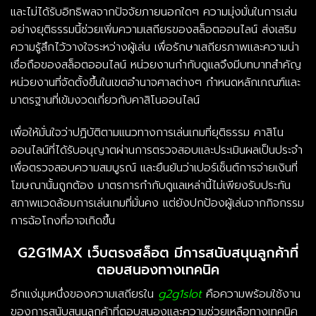
และไม่ได้รับอิทธิพลจากปัจจัยภายนอกใดๆ ความมุ่งมั่นในการเล่น
อย่างยุติธรรมนี้ช่วยเพิ่มความเสถียรของสล็อตออนไลน์ ส่งเสริม
ความรู้สึกไว้วางใจระหว่างผู้เล่น เพื่อรักษาเสถียรภาพและความน่า
เชื่อถือของสล็อตออนไลน์ หน่วยงานกำกับดูแลจึงมีบทบาทสำคัญ
หน่วยงานที่จัดตั้งขึ้นในเขตอำนาจศาลต่างๆ กำหนดหลักเกณฑ์และ
มาตรฐานที่เข้มงวดเกี่ยวกับคาสิโนออนไลน์
เพื่อให้มั่นใจว่าปฏิบัติตามแนวทางการเล่นเกมที่ยุติธรรม คาสิโน
ออนไลน์ที่ได้รับอนุญาตผ่านการตรวจสอบและประเมินผลเป็นประจำ
เพื่อตรวจสอบความสมบูรณ์ และยืนยันว่าเปอร์เซ็นต์การจ่ายเงินที่
โฆษณานั้นถูกต้อง มาตรการกำกับดูแลเหล่านี้ไม่เพียงรับประกัน
สภาพแวดล้อมการเล่นเกมที่มั่นคง แต่ยังปกป้องผู้เล่นจากกิจกรรม
การฉ้อโกงที่อาจเกิดขึ้น
G2G1MAX เว็บตรงสล็อต มีการสนับสนุนลูกค้าที่
ตอบสนองทางเทคนิค
อีกแง่มุมหนึ่งของความเสถียรใน
g2g1slot
คือความพร้อมใช้งาน
ของการสนับสนุนลูกค้าที่ตอบสนองและความช่วยเหลือทางเทคนิค