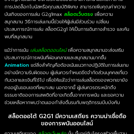
การปลดล็อกโบนัสหรือคุณสมบัติพิเศษ สามารถเพิ่มคุณค่าความ
บันเทิงของการเล่น G2g1max
สล็อตเว็บตรง
เพื่อความ
สนุกสนาน วิธีการเล่นเกมนี้ช่วยให้ผู้เล่นมีส่วนร่วม เปลี่ยน
ประสบการณ์การเล่น สล็อตG2g1 ให้เป็นการเดินทางสำรวจ และค้น
พบที่สนุกสนาน
แม้ว่าการเน้น
เล่นสล็อตออนไลน์
เพื่อความสนุกสนานจะส่งเสริม
ประสบการณ์การพนันที่ผ่อนคลายและสนุกสนานมากขึ้น
Animation
แต่สิ่งสำคัญคือต้องเน้นแนวทางปฏิบัติในการเล่นเกม
อย่างมีความรับผิดชอบ ผู้เล่นควรกำหนดขีดจำกัดส่วนบุคคลเกี่ยว
กับเวลาและเงินที่ใช้ไป เพื่อให้แน่ใจว่าการเล่นสล็อตของพวกเขายัง
คงอยู่ในขอบเขตที่เหมาะสม นอกจากนี้ ผู้เล่นควรตระหนักถึง
ธรรมชาติของการเสพติดที่อาจเกิดขึ้นจากการพนัน และขอความ
ช่วยเหลือหากพบว่าตนเองกำลังดิ้นรนกับพฤติกรรมบีบบังคับ
สล็อตออโต้ G2G1 มีความเสถียร ความน่าเชื่อถือ
ของการพนันออนไลน์
ความเสถียรของ
สล็อตเว็บหลัก
นั้น ขึ้นอยู่กับโครงสร้างพื้นฐาน