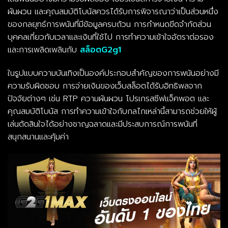
ผันผวน และคุณสมบัติโบนัสควรได้รับการพิจารณาว่าเป็นส่วนหนึ่ง
ของกลยุทธ์การพนันที่มีข้อมูลครบถ้วน การกำหนดขีดจำกัดส่วน
บุคคลเกี่ยวกับเวลาและเงินที่ใช้ไป การทำความเข้าใจอัตราต่อรอง
และการเพลิดเพลินกับ
สล็อตG2g1
ในรูปแบบความบันเทิงเป็นองค์ประกอบสำคัญของการพนันอย่างมี
ความรับผิดชอบ การจ่ายเงินของเว็บสล็อตได้รับอิทธิพลจาก
ปัจจัยต่างๆ เช่น RTP ความผันผวน โปรเกรสซีฟแจ็คพอต และ
คุณสมบัติโบนัส การทำความเข้าใจกับกลไกเหล่านี้สามารถช่วยให้ผู้
เล่นตัดสินใจได้อย่างชาญฉลาดและมีประสบการณ์การพนันที่
สนุกสนานและคุ้มค่า