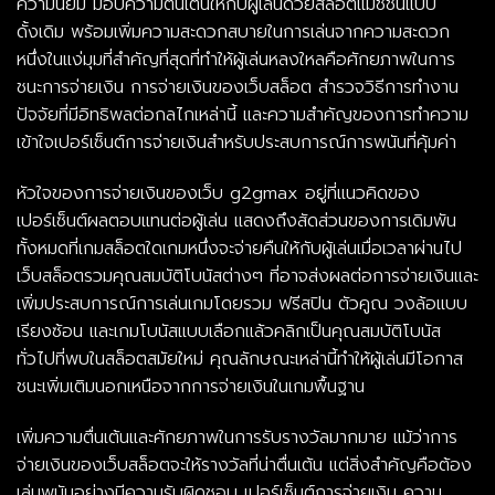
ความนิยม มอบความตื่นเต้นให้กับผู้เล่นด้วยสล็อตแมชชีนแบบ
ดั้งเดิม พร้อมเพิ่มความสะดวกสบายในการเล่นจากความสะดวก
หนึ่งในแง่มุมที่สำคัญที่สุดที่ทำให้ผู้เล่นหลงใหลคือศักยภาพในการ
ชนะการจ่ายเงิน การจ่ายเงินของเว็บสล็อต สำรวจวิธีการทำงาน
ปัจจัยที่มีอิทธิพลต่อกลไกเหล่านี้ และความสำคัญของการทำความ
เข้าใจเปอร์เซ็นต์การจ่ายเงินสำหรับประสบการณ์การพนันที่คุ้มค่า
หัวใจของการจ่ายเงินของเว็บ g2gmax อยู่ที่แนวคิดของ
เปอร์เซ็นต์ผลตอบแทนต่อผู้เล่น แสดงถึงสัดส่วนของการเดิมพัน
ทั้งหมดที่เกมสล็อตใดเกมหนึ่งจะจ่ายคืนให้กับผู้เล่นเมื่อเวลาผ่านไป
เว็บสล็อตรวมคุณสมบัติโบนัสต่างๆ ที่อาจส่งผลต่อการจ่ายเงินและ
เพิ่มประสบการณ์การเล่นเกมโดยรวม ฟรีสปิน ตัวคูณ วงล้อแบบ
เรียงซ้อน และเกมโบนัสแบบเลือกแล้วคลิกเป็นคุณสมบัติโบนัส
ทั่วไปที่พบในสล็อตสมัยใหม่ คุณลักษณะเหล่านี้ทำให้ผู้เล่นมีโอกาส
ชนะเพิ่มเติมนอกเหนือจากการจ่ายเงินในเกมพื้นฐาน
เพิ่มความตื่นเต้นและศักยภาพในการรับรางวัลมากมาย แม้ว่าการ
จ่ายเงินของเว็บสล็อตจะให้รางวัลที่น่าตื่นเต้น แต่สิ่งสำคัญคือต้อง
เล่นพนันอย่างมีความรับผิดชอบ เปอร์เซ็นต์การจ่ายเงิน ความ