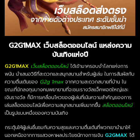
G2G1MAX เว็บสล็อตออนไลน์ แหล่งความ
บันเทิงแห่งปี
G2G1MAX
เว็บสล็อตออนไลน์
ได้เข้ามาครอบงำโลกแห่งการ
พนัน นำเสนอวิธีที่สะดวกและสนุกสนานสำหรับผู้เล่น ในการสัมผัสกับ
ความตื่นเต้นของ
G2g 1max
จากความสะดวกสบายที่บ้าน ใน
ขณะที่นักลงทุนบางคนพยายามที่จะชนะรางวัลแจ็คพอตใหญ่และ
เงินรางวัล ก็มีการเคลื่อนไหวของผู้เล่นที่เน้นความสำคัญของการ
เล่นสล็อตออนไลน์เพื่อความสนุกสนานเพิ่มมากขึ้น
สล็อตออนไลน์
เป็นรูปแบบหนึ่งของความบันเทิง
กระตุ้นให้ผู้เล่นชื่นชมกับความสุขและความตื่นเต้นที่พวกเขานำมาให้
นอกเหนือจากการแสวงหาผลประโยชน์ทางการเงิน
G2GMAX
ได้