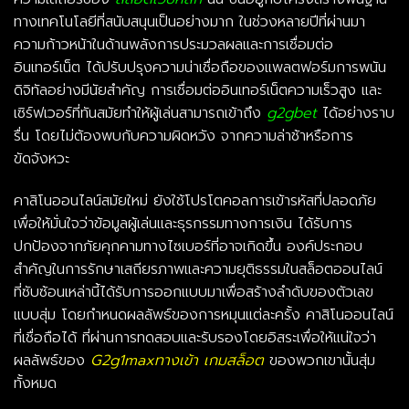
ทางเทคโนโลยีที่สนับสนุนเป็นอย่างมาก ในช่วงหลายปีที่ผ่านมา
ความก้าวหน้าในด้านพลังการประมวลผลและการเชื่อมต่อ
อินเทอร์เน็ต ได้ปรับปรุงความน่าเชื่อถือของแพลตฟอร์มการพนัน
ดิจิทัลอย่างมีนัยสำคัญ การเชื่อมต่ออินเทอร์เน็ตความเร็วสูง และ
เซิร์ฟเวอร์ที่ทันสมัยทำให้ผู้เล่นสามารถเข้าถึง
g2gbet
ได้อย่างราบ
รื่น โดยไม่ต้องพบกับความผิดหวัง จากความล่าช้าหรือการ
ขัดจังหวะ
คาสิโนออนไลน์สมัยใหม่ ยังใช้โปรโตคอลการเข้ารหัสที่ปลอดภัย
เพื่อให้มั่นใจว่าข้อมูลผู้เล่นและธุรกรรมทางการเงิน ได้รับการ
ปกป้องจากภัยคุกคามทางไซเบอร์ที่อาจเกิดขึ้น องค์ประกอบ
สำคัญในการรักษาเสถียรภาพและความยุติธรรมในสล็อตออนไลน์
ที่ซับซ้อนเหล่านี้ได้รับการออกแบบมาเพื่อสร้างลำดับของตัวเลข
แบบสุ่ม โดยกำหนดผลลัพธ์ของการหมุนแต่ละครั้ง คาสิโนออนไลน์
ที่เชื่อถือได้ ที่ผ่านการทดสอบและรับรองโดยอิสระเพื่อให้แน่ใจว่า
ผลลัพธ์ของ
G2g1max
ทางเข้า
เกมสล็อต
ของพวกเขานั้นสุ่ม
ทั้งหมด