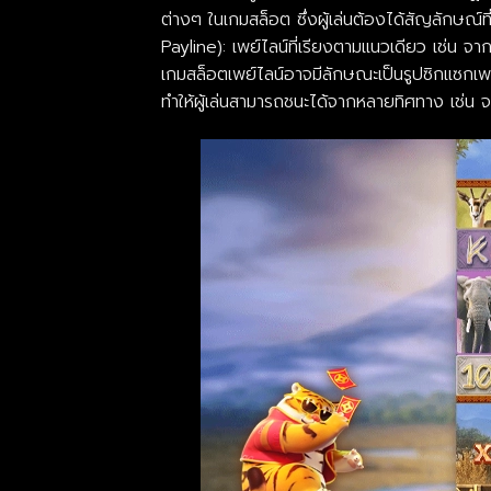
ต่างๆ ในเกมสล็อต ซึ่งผู้เล่นต้องได้สัญลักษณ์ท
Payline): เพย์ไลน์ที่เรียงตามแนวเดียว เช่น จ
เกมสล็อตเพย์ไลน์อาจมีลักษณะเป็นรูปซิกแซกเพย
ทำให้ผู้เล่นสามารถชนะได้จากหลายทิศทาง เช่น