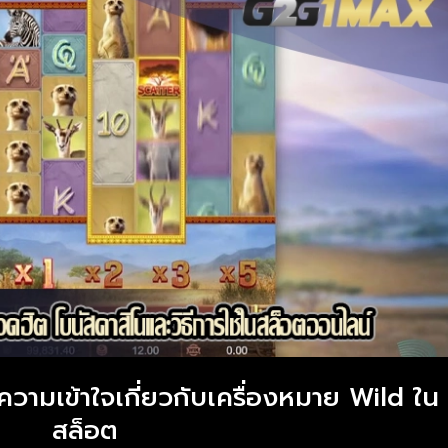
วามเข้าใจเกี่ยวกับเครื่องหมาย Wild ใน
สล็อต