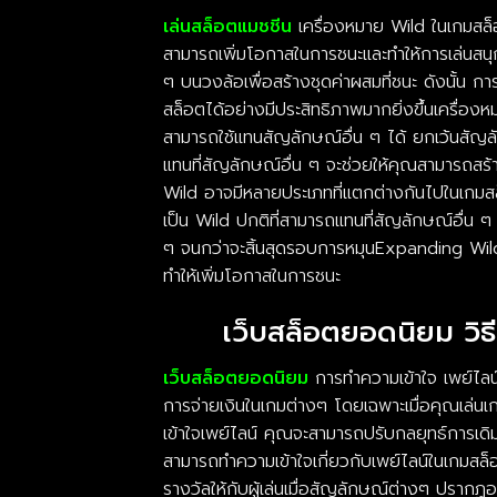
เล่นสล็อตแมชชีน
เครื่องหมาย Wild ในเกมสล็อต
สามารถเพิ่มโอกาสในการชนะและทำให้การเล่นสนุกม
ๆ บนวงล้อเพื่อสร้างชุดค่าผสมที่ชนะ ดังนั้น ก
สล็อตได้อย่างมีประสิทธิภาพมากยิ่งขึ้นเครื่อ
สามารถใช้แทนสัญลักษณ์อื่น ๆ ได้ ยกเว้นสัญลั
แทนที่สัญลักษณ์อื่น ๆ จะช่วยให้คุณสามารถสร้
Wild อาจมีหลายประเภทที่แตกต่างกันไปในเกมสล
เป็น Wild ปกติที่สามารถแทนที่สัญลักษณ์อื่น ๆ ไ
ๆ จนกว่าจะสิ้นสุดรอบการหมุนExpanding Wil
ทำให้เพิ่มโอกาสในการชนะ
เว็บสล็อตยอดนิยม วิธี
เว็บสล็อตยอดนิยม
การทำความเข้าใจ เพย์ไลน์ 
การจ่ายเงินในเกมต่างๆ โดยเฉพาะเมื่อคุณเล่นเ
เข้าใจเพย์ไลน์ คุณจะสามารถปรับกลยุทธ์การเดิมพ
สามารถทำความเข้าใจเกี่ยวกับเพย์ไลน์ในเกมสล็อ
รางวัลให้กับผู้เล่นเมื่อสัญลักษณ์ต่างๆ ปรา