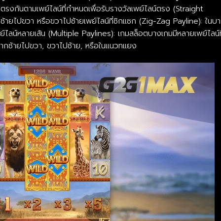
ี่ตรงกันตามเพย์ไลน์ที่กำหนดเพื่อรับรางวัลเพย์ไลน์ตรง (Straight
ากซ้ายไปขวา หรือขวาไปซ้ายเพย์ไลน์ที่ซิกแซก (Zig-Zag Payline): ในบ
์ไลน์หลายเส้น (Multiple Paylines): เกมสล็อตบางเกมมีหลายเพย์ไลน์ที
 จากซ้ายไปขวา, ขวาไปซ้าย, หรือในแนวทแยง