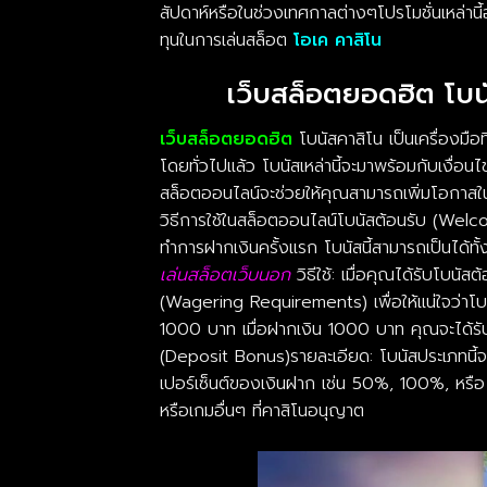
สัปดาห์หรือในช่วงเทศกาลต่างๆโปรโมชั่นเหล่านี
ทุนในการเล่นสล็อต
โอเค คาสิโน
เว็บสล็อตยอดฮิต โบน
เว็บสล็อตยอดฮิต
โบนัสคาสิโน เป็นเครื่องมือที
โดยทั่วไปแล้ว โบนัสเหล่านี้จะมาพร้อมกับเงื่อน
สล็อตออนไลน์จะช่วยให้คุณสามารถเพิ่มโอกาสใ
วิธีการใช้ในสล็อตออนไลน์โบนัสต้อนรับ (Welcom
ทำการฝากเงินครั้งแรก โบนัสนี้สามารถเป็นได้ทั้ง
เล่นสล็อตเว็บนอก
วิธีใช้: เมื่อคุณได้รับโบน
(Wagering Requirements) เพื่อให้แน่ใจว่าโบนั
1000 บาท เมื่อฝากเงิน 1000 บาท คุณจะได้รับ 
(Deposit Bonus)รายละเอียด: โบนัสประเภทนี้จะม
เปอร์เซ็นต์ของเงินฝาก เช่น 50%, 100%, หรือ 
หรือเกมอื่นๆ ที่คาสิโนอนุญาต