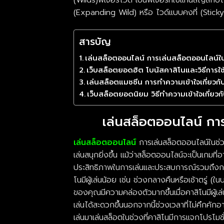
(Wilds)ฟีเจอร์ไวด์ เป็นฟีเจอร์ที่ใช้แทนสัญล
(Expanding Wild) หรือ ไวด์แบบคงที่ (Sticky 
สารบัญ
เล่นสล็อตออนไลน์ การเล่นสล็อตออนไลน์ในช่
เว็บสล็อตยอดฮิต โบนัสคาสิโนและวิธีการใ
เล่นสล็อตแมชชีน การทำความเข้าใจเกี่ยวกั
เว็บสล็อตยอดนิยม วิธีทำความเข้าใจเกี่ยวก
เล่นสล็อตออนไลน์ การเ
เล่นสล็อตออนไลน์
การเล่นสล็อตออนไลน์ในช่ว
เล่นสนุกยิ่งขึ้น แม้ว่าสล็อตออนไลน์จะเป็นเกมท
ประสิทธิภาพในการเล่นและประสบการณ์รวมถึง
โนมีผู้เล่นน้อย เช่น ช่วงกลางคืนหรือเช้าตรู่ (
ของคุณมีความคล่องตัวมากขึ้นเมื่อคาสิโนมีผู้เ
เล่นได้สะดวกขึ้นนอกจากนี้ช่วงเวลาที่ไม่คึกคัก
เล่นมาเล่นสล็อตในช่วงที่คาสิโนมีการแจกโปรโมช