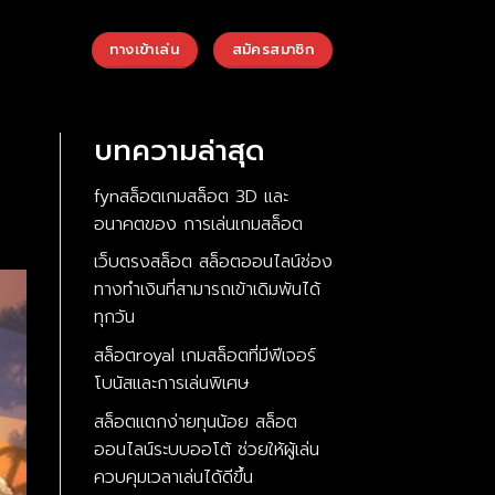
ทางเข้าเล่น
สมัครสมาชิก
บทความล่าสุด
fynสล็อตเกมสล็อต 3D และ
อนาคตของ การเล่นเกมสล็อต
เว็บตรงสล็อต สล็อตออนไลน์ช่อง
ทางทำเงินที่สามารถเข้าเดิมพันได้
ทุกวัน
สล็อตroyal เกมสล็อตที่มีฟีเจอร์
โบนัสและการเล่นพิเศษ
สล็อตแตกง่ายทุนน้อย สล็อต
ออนไลน์ระบบออโต้ ช่วยให้ผู้เล่น
ควบคุมเวลาเล่นได้ดีขึ้น