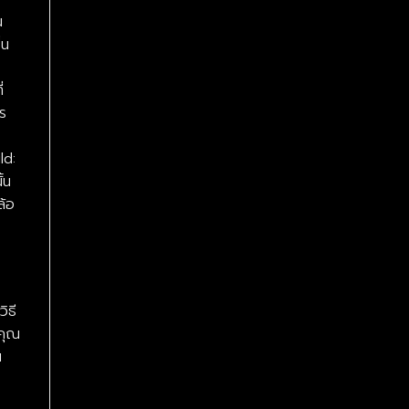
น
่น
่
ร
ld:
้น
ล้อ
ิธี
กคุณ
ณ