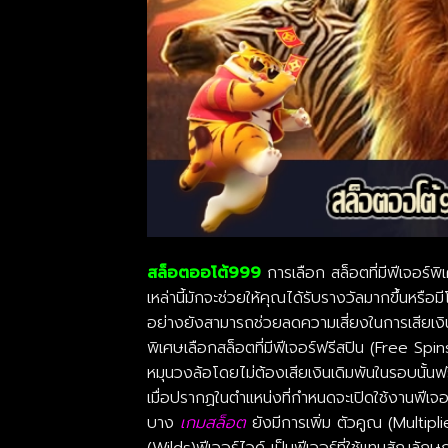
สล็อตออโต้999
การเลือก สล็อตที่มีฟีเจอร์
เหล่านี้มักจะช่วยให้คุณได้รับรางวัลมากขึ้นหรือ
อย่างยังสามารถช่วยลดความเสี่ยงในการเสียเงินแ
พิเศษเลือกสล็อตที่มีฟีเจอร์ฟรีสปิน (Free Spin
หมุนวงล้อโดยไม่ต้องเสียเงินเดิมพันในรอบนั้
เมื่อปรากฏในตำแหน่งที่กำหนดจะเปิดใช้งานฟีเจอร
บาง
เกมสล็อต
ยังมีการเพิ่ม ตัวคูณ (Multiplier