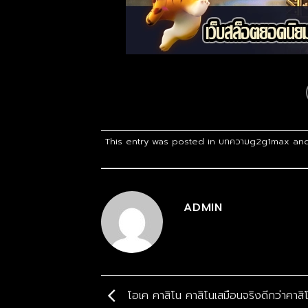
This entry was posted in
บทความg2g1max
and
ADMIN
โอเค คาสิโน คาสิโนเสมือนจริงดีกว่าคาสิโ