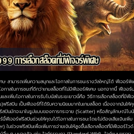
พิเศษ สามารถเพิ่มความสนุกและโอกาสในการชนะรางวัลใหญ่ได้ ฟีเจอร์พิ
มีโอกาสในการชนะที่ดีกว่าเกมสล็อตที่ไม่มีฟีเจอร์พิเศษ นอกจากนี้ ฟีเจอร์
ละเพิ่มโอกาสในการรับโบนัสในระยะยาวนี่คือ วิธีการเลือกสล็อตที่มีฟีเจ
s)ฟรีสปิน เป็นฟีเจอร์ที่ได้รับความนิยมมากในเกมสล็อต เนื่องจากมันให้ค
นฟรีสปินมักจะมาในรูปแบบของการกระจาย (Scatter) หรือสัญลักษณ์โบนัส
์นี้ฟีเจอร์ฟรีสปินช่วยให้คุณได้โอกาสในการชนะโดยไม่ต้องเสียเงินเพิ่ม
) ในช่วงฟรีสปินเพื่อเพิ่มการจ่ายเงินให้สูงขึ้นเลือกสล็อตที่มีฟีเจอร์ไวด์