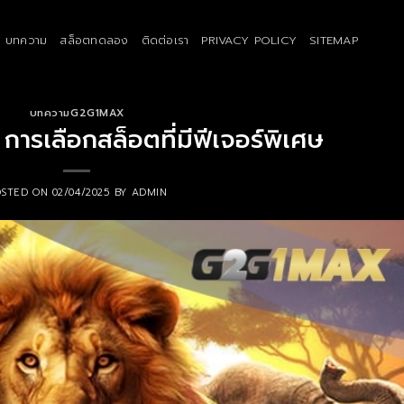
บทความ
สล็อตทดลอง
ติดต่อเรา
PRIVACY POLICY
SITEMAP
บทความG2G1MAX
ารเลือกสล็อตที่มีฟีเจอร์พิเศษ
OSTED ON
02/04/2025
BY
ADMIN