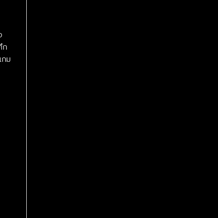
จ
ศึก
นเกม