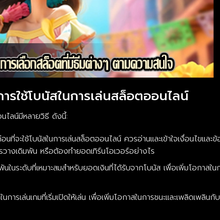
การใช้โบนัสในการเล่นสล็อตออนไลน์
ลน์มีหลายวิธี ดังนี้:
ที่จะใช้โบนัสในการเล่นสล็อตออนไลน์ ควรอ่านและเข้าใจเงื่อนไขและข้
ารวางเดิมพัน หรือต้องทำยอดเทิร์นโอเวอร์อย่างไร
ันในระดับที่เหมาะสมสำหรับยอดเงินที่ได้รับจากโบนัส เพื่อเพิ่มโอกาสใน
นัสในการเล่นเกมที่เริ่มเปิดให้เล่น เพื่อเพิ่มโอกาสในการชนะและเพลิดเพลินกับ