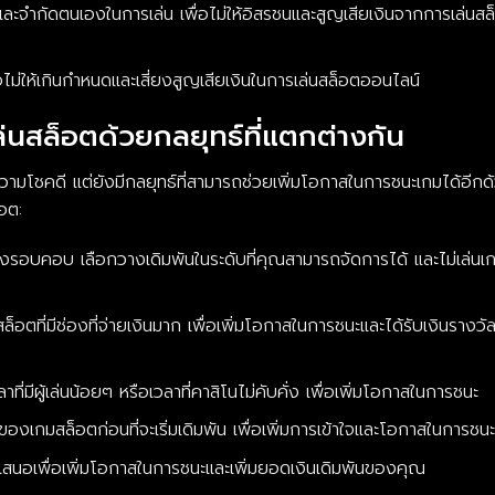
นและจำกัดตนเองในการเล่น เพื่อไม่ให้อิสรชนและสูญเสียเงินจากการเล่นสล
ไม่ให้เกินกำหนดและเสี่ยงสูญเสียเงินในการเล่นสล็อตออนไลน์
่นสล็อตด้วยกลยุทธ์ที่แตกต่างกัน
วามโชคดี แต่ยังมีกลยุทธ์ที่สามารถช่วยเพิ่มโอกาสในการชนะเกมได้อีกด
อต:
รอบคอบ เลือกวางเดิมพันในระดับที่คุณสามารถจัดการได้ และไม่เล่นเ
สล็อตที่มีช่องที่จ่ายเงินมาก เพื่อเพิ่มโอกาสในการชนะและได้รับเงินรางวั
ที่มีผู้เล่นน้อยๆ หรือเวลาที่คาสิโนไม่คับคั่ง เพื่อเพิ่มโอกาสในการชนะ
ของเกมสล็อตก่อนที่จะเริ่มเดิมพัน เพื่อเพิ่มการเข้าใจและโอกาสในการชนะ
นมีเสนอเพื่อเพิ่มโอกาสในการชนะและเพิ่มยอดเงินเดิมพันของคุณ