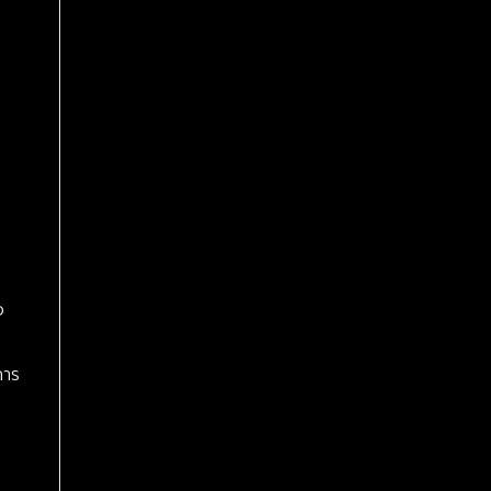
อ
การ