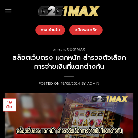
Skip
to
content
ทางเข้าเล่น
สมัครสมาชิก
บทความG2G1MAX
สล็อตเว็บตรง แตกหนัก สำรวจตัวเลือก
การจ่ายเงินที่แตกต่างกัน
POSTED ON
19/06/2024
BY
ADMIN
19
มิ.ย.