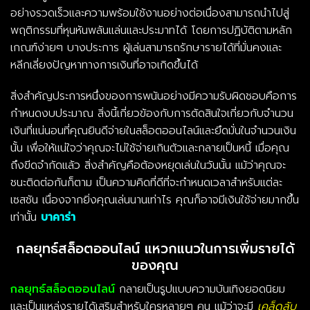
อย่างรวดเร็วและความพร้อมใช้งานอย่างต่อเนื่องสามารถนำไปสู่
พฤติกรรมที่หุนหันพลันแล่นและประมาทได้ โดยการปฏิบัติตามหลัก
เกณฑ์ง่ายๆ บางประการ ผู้เล่นสามารถรักษารายได้ที่มั่นคงและ
หลีกเลี่ยงปัญหาทางการเงินที่อาจเกิดขึ้นได้
สิ่งสำคัญประการหนึ่งของการพนันอย่างมีความรับผิดชอบคือการ
กำหนดงบประมาณ สิ่งนี้เกี่ยวข้องกับการตัดสินใจเกี่ยวกับจำนวน
เงินที่แน่นอนที่คุณยินดีจ่ายในสล็อตออนไลน์และยึดมั่นในจำนวนเงิน
นั้น เพื่อให้แน่ใจว่าคุณจะไม่ใช้จ่ายเกินตัวและกลายเป็นหนี้ เมื่อคุณ
ถึงขีดจำกัดแล้ว สิ่งสำคัญคือต้องหยุดเล่นในวันนั้น แม้ว่าคุณจะ
ชนะติดต่อกันก็ตาม เป็นความคิดที่ดีที่จะกำหนดเวลาสำหรับแต่ละ
เซสชัน เนื่องจากยิ่งคุณเล่นนานเท่าไร คุณก็อาจมีเงินใช้จ่ายมากขึ้น
เท่านั้น
บาคาร่า
กลยุทธ์สล็อตออนไลน์ แหวกแนวในการเพิ่มรายได้
ของคุณ
กลยุทธ์สล็อตออนไลน์
กลายเป็นรูปแบบความบันเทิงยอดนิยม
และเป็นแหล่งรายได้เสริมสำหรับใครหลายๆ คน แม้ว่าจะมี
เคล็ดลับ