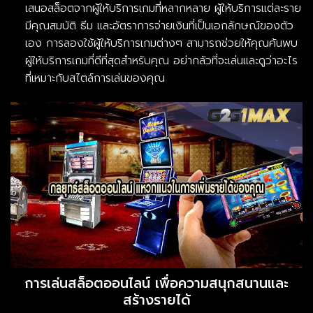
เสนอสล็อตจากผู้ให้บริการเกมที่หลากหลาย ผู้ให้บริการแต่ละราย
มีคุณสมบัติ ธีม และอัตราการจ่ายเงินที่เป็นเอกลักษณ์ของตัว
เอง การลองใช้ผู้ให้บริการเกมต่างๆ สามารถช่วยให้คุณค้นพบ
ผู้ให้บริการเกมที่ดีที่สุดสำหรับคุณ อย่ากลัวที่จะเล่นและดูว่าอะไร
ที่เหมาะกับสไตล์การเล่นของคุณ
การเล่นสล็อตออนไลน์ เพื่อความสนุกสนานและ
สร้างรายได้