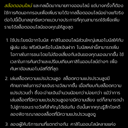
สล็อตออนไลน์
และกลเม็ดมากมายทางออนไลน์ แต่บางครั้งก็ต้อง
ใช้การคิดนอกกรอบเพื่อเพิ่มรายได้จากสล็อตออนไลน์อย่างแท้จริง
ต่อไปนี้เป็นกลยุทธ์แหวกแนวบางประการที่คุณสามารถใช้เพื่อเพิ่ม
รายได้สล็อตออนไลน์ของคุณให้สูงสุด
ใช้ประโยชน์จากโบนัส: คาสิโนออนไลน์ส่วนใหญ่เสนอโบนัสให้กับ
ผู้เล่น เช่น ฟรีสปินหรือโบนัสเงินฝาก โบนัสเหล่านี้สามารถเพิ่ม
โอกาสในการชนะโดยไม่ต้องเสี่ยงกับเงินของคุณเองมากขึ้น ใช้
เวลาในการค้นคว้าและเปรียบเทียบคาสิโนออนไลน์ต่างๆ เพื่อ
ค้นหาข้อเสนอโบนัสที่ดีที่สุด
เล่นสล็อตความแปรปรวนสูง: สล็อตความแปรปรวนสูงมี
ศักยภาพในการจ่ายเงินรางวัลมากขึ้น เมื่อเทียบกับสล็อตความ
แปรปรวนต่ำ ซึ่งจะจ่ายเงินจำนวนน้อยกว่าบ่อยกว่า แม้ว่าการ
เล่นสล็อตที่มีความแปรปรวนสูงอาจมีความเสี่ยง แต่ก็สามารถนำ
ไปสู่การชนะรางวัลที่สำคัญได้เช่นกัน ดังนั้นหากคุณรู้สึกโชคดี
ลองพิจารณาลองสล็อตที่มีความแปรปรวนสูงดู
ลองผู้ให้บริการเกมที่แตกต่างกัน: คาสิโนออนไลน์หลายแห่ง