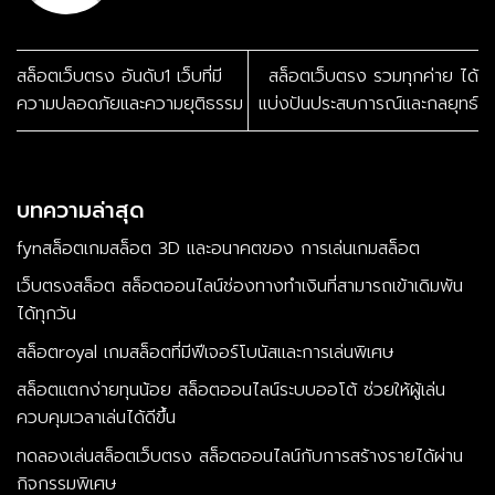
สล็อตเว็บตรง อันดับ1 เว็บที่มี
สล็อตเว็บตรง รวมทุกค่าย ได้
ความปลอดภัยและความยุติธรรม
แบ่งปันประสบการณ์และกลยุทธ์
บทความล่าสุด
fynสล็อตเกมสล็อต 3D และอนาคตของ การเล่นเกมสล็อต
เว็บตรงสล็อต สล็อตออนไลน์ช่องทางทำเงินที่สามารถเข้าเดิมพัน
ได้ทุกวัน
สล็อตroyal เกมสล็อตที่มีฟีเจอร์โบนัสและการเล่นพิเศษ
สล็อตแตกง่ายทุนน้อย สล็อตออนไลน์ระบบออโต้ ช่วยให้ผู้เล่น
ควบคุมเวลาเล่นได้ดีขึ้น
ทดลองเล่นสล็อตเว็บตรง สล็อตออนไลน์กับการสร้างรายได้ผ่าน
กิจกรรมพิเศษ