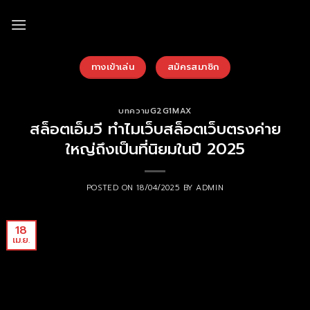
Skip
to
content
ทางเข้าเล่น
สมัครสมาชิก
บทความG2G1MAX
สล็อตเอ็มวี ทำไมเว็บสล็อตเว็บตรงค่าย
ใหญ่ถึงเป็นที่นิยมในปี 2025
POSTED ON
18/04/2025
BY
ADMIN
18
เม.ย.