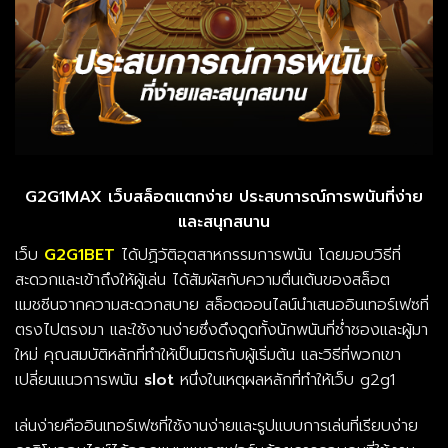
G2G1MAX เว็บสล็อตแตกง่าย ประสบการณ์การพนันที่ง่าย
และสนุกสนาน
เว็บ
G2G1BET
ได้ปฏิวัติอุตสาหกรรมการพนัน โดยมอบวิธีที่
สะดวกและเข้าถึงให้ผู้เล่น ได้สัมผัสกับความตื่นเต้นของสล็อต
แมชชีนจากความสะดวกสบาย สล็อตออนไลน์นำเสนออินเทอร์เฟซที่
ตรงไปตรงมา และใช้งานง่ายซึ่งดึงดูดทั้งนักพนันที่ช่ำชองและผู้มา
ใหม่ คุณสมบัติหลักที่ทำให้เป็นมิตรกับผู้เริ่มต้น และวิธีที่พวกเขา
เปลี่ยนแนวการพนัน
slot
หนึ่งในเหตุผลหลักที่ทำให้เว็บ g2g1
เล่นง่ายคืออินเทอร์เฟซที่ใช้งานง่ายและรูปแบบการเล่นที่เรียบง่าย