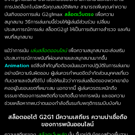
การปลดล็อกโบนัสหรือคุณสมบัติพิเศษ สามารถเพิ่มคุณค่าความ
บันเทิงของการเล่น G2g1max
สล็อตเว็บตรง
เพื่อความ
สนุกสนาน วิธีการเล่นเกมนี้ช่วยให้ผู้เล่นมีส่วนร่วม เปลี่ยน
ประสบการณ์การเล่น สล็อตG2g1 ให้เป็นการเดินทางสำรวจ และค้น
พบที่สนุกสนาน
แม้ว่าการเน้น
เล่นสล็อตออนไลน์
เพื่อความสนุกสนานจะส่งเสริม
ประสบการณ์การพนันที่ผ่อนคลายและสนุกสนานมากขึ้น
Animation
แต่สิ่งสำคัญคือต้องเน้นแนวทางปฏิบัติในการเล่นเกม
อย่างมีความรับผิดชอบ ผู้เล่นควรกำหนดขีดจำกัดส่วนบุคคลเกี่ยว
กับเวลาและเงินที่ใช้ไป เพื่อให้แน่ใจว่าการเล่นสล็อตของพวกเขายัง
คงอยู่ในขอบเขตที่เหมาะสม นอกจากนี้ ผู้เล่นควรตระหนักถึง
ธรรมชาติของการเสพติดที่อาจเกิดขึ้นจากการพนัน และขอความ
ช่วยเหลือหากพบว่าตนเองกำลังดิ้นรนกับพฤติกรรมบีบบังคับ
สล็อตออโต้ G2G1 มีความเสถียร ความน่าเชื่อถือ
ของการพนันออนไลน์
ความเสถียรของ
สล็อตเว็บหลัก
นั้น ขึ้นอยู่กับโครงสร้างพื้นฐาน