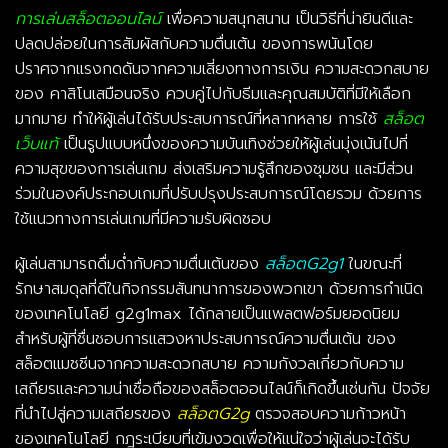
การเล่นสล็อตออนไลน์
เพื่อความสนุกสนาน เป็นวิธีที่น่ายินดีและ
ปลดปล่อยในการสัมผัสกับความตื่นเต้น ของการพนันโดย
ปราศจากแรงกดดันจากความเสี่ยงทางการเงิน ความสะดวกสบาย
ของ คาสิโนเสมือนจริง ควบคู่ไปกับธีมและคุณสมบัติที่มีให้เลือก
มากมาย ทำให้ผู้เล่นได้รับประสบการณ์ที่หลากหลาย การใช้
สล็อต
เว็บแท้
เป็นรูปแบบหนึ่งของความบันเทิงช่วยให้ผู้เล่นมุ่งเน้นไปที่
ความสุขของการเล่นเกม ส่งเสริมความรู้สึกของชุมชน และมีส่วน
ร่วมในองค์ประกอบเกมที่ปรับปรุงประสบการณ์โดยรวม ด้วยการ
ใช้แนวทางการเล่นเกมที่มีความรับผิดชอบ
ผู้เล่นสามารถดื่มด่ำกับความตื่นเต้นของ
สล็อตG2g1
ในขณะที่
รักษาสมดุลที่ดีในกิจกรรมสันทนาการของพวกเขา ด้วยการกำเนิด
ของเทคโนโลยี g2g1max ได้กลายเป็นแพลตฟอร์มยอดนิยม
สำหรับผู้ที่ชื่นชอบการแสวงหาประสบการณ์ความตื่นเต้น ของ
สล็อตแมชชีนจากความสะดวกสบาย ความกังวลเกี่ยวกับความ
เสถียรและความน่าเชื่อถือของสล็อตออนไลน์ก็เกิดขึ้นเช่นกัน ปัจจัย
ที่นำไปสู่ความเสถียรของ
สล็อตG2g
ตรวจสอบความก้าวหน้า
ของเทคโนโลยี กฎระเบียบที่เข้มงวดเพื่อให้แน่ใจว่าผู้เล่นจะได้รับ