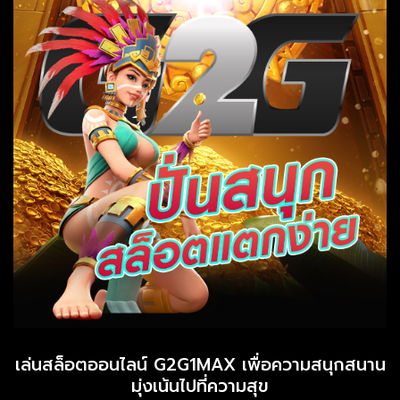
เล่นสล็อตออนไลน์ G2G1MAX เพื่อความสนุกสนาน
มุ่งเน้นไปที่ความสุข