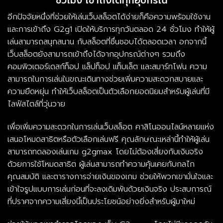
ชั่วโมง เข้าถึงได้ทุกอุปกรณ์
อีกปัจจัยหนึ่งที่ช่วยให้เล่นเว็บสล็อตได้ง่ายก็คือความพร้อมใช้งาน
และการเข้าถึง G2g1 เปิดให้บริการทุกวันตลอด 24 ชั่วโมง ทำให้ผู้
เล่นสามารถสนุกสนาน กับสล็อตที่ชื่นชอบได้ตลอดเวลา อกจากนี้
เว็บสล็อตยังสามารถเข้าถึงได้จากอุปกรณ์ต่างๆ รวมถึง
คอมพิวเตอร์เดสก์ท็อป แล็ปท็อป แท็บเล็ต และสมาร์ทโฟน ความ
สามารถในการเล่นในขณะเดินทางช่วยเพิ่มความสะดวกสบายและ
ความยืดหยุ่น ทำให้เว็บสล็อตเป็นตัวเลือกยอดนิยมสำหรับผู้เล่นที่มี
ไลฟ์สไตล์ที่วุ่นวาย
เพื่อเพิ่มความสะดวกในการเล่นเว็บสล็อต คาสิโนออนไลน์หลายแห่ง
เสนอโหมดสาธิตหรือตัวเลือกเล่นฟรี คุณลักษณะเหล่านี้ทำให้ผู้เล่น
สามารถทดลองเล่นเกม g2gmax โดยไม่ต้องเสี่ยงกับเงินจริง
ด้วยการใช้โหมดสาธิต ผู้เล่นสามารถทำความคุ้นเคยกับกลไก
คุณสมบัติ และตารางการจ่ายเงินของเกม ช่วยให้พวกเขามั่นใจและ
เข้าใจรูปแบบการเล่นก่อนที่จะลงเดิมพันด้วยเงินจริง ประสบการณ์
ที่ปราศจากความเสี่ยงนี้เป็นประโยชน์อย่างยิ่งสำหรับผู้มาใหม่