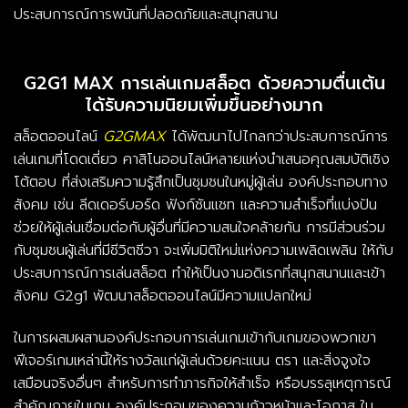
ประสบการณ์การพนันที่ปลอดภัยและสนุกสนาน
G2G1 MAX การเล่นเกมสล็อต ด้วยความตื่นเต้น
ได้รับความนิยมเพิ่มขึ้นอย่างมาก
สล็อตออนไลน์
G2GMAX
ได้พัฒนาไปไกลกว่าประสบการณ์การ
เล่นเกมที่โดดเดี่ยว คาสิโนออนไลน์หลายแห่งนำเสนอคุณสมบัติเชิง
โต้ตอบ ที่ส่งเสริมความรู้สึกเป็นชุมชนในหมู่ผู้เล่น องค์ประกอบทาง
สังคม เช่น ลีดเดอร์บอร์ด ฟังก์ชันแชท และความสำเร็จที่แบ่งปัน
ช่วยให้ผู้เล่นเชื่อมต่อกับผู้อื่นที่มีความสนใจคล้ายกัน การมีส่วนร่วม
กับชุมชนผู้เล่นที่มีชีวิตชีวา จะเพิ่มมิติใหม่แห่งความเพลิดเพลิน ให้กับ
ประสบการณ์การเล่นสล็อต ทำให้เป็นงานอดิเรกที่สนุกสนานและเข้า
สังคม G2g1 พัฒนาสล็อตออนไลน์มีความแปลกใหม่
ในการผสมผสานองค์ประกอบการเล่นเกมเข้ากับเกมของพวกเขา
ฟีเจอร์เกมเหล่านี้ให้รางวัลแก่ผู้เล่นด้วยคะแนน ตรา และสิ่งจูงใจ
เสมือนจริงอื่นๆ สำหรับการทำภารกิจให้สำเร็จ หรือบรรลุเหตุการณ์
สำคัญภายในเกม องค์ประกอบของความก้าวหน้าและโอกาส ใน