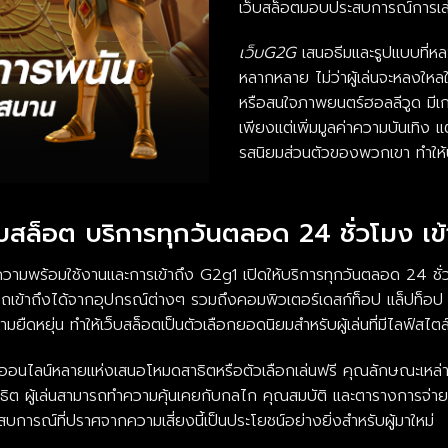
เว็บสล็อตมอบประสบการณ์การเล่นเ
เว็บ
G2G
เสนอธีมและรูปแบบที่ห
หลากหลาย ไม่ว่าผู้เล่นจะหลงใ
หรือสนใจภาพยนตร์ฮอลลีวูด มีเ
เพียงแต่เพิ่มมูลค่าความบันเทิง แ
รสนิยมส่วนตัวของพวกเขา ทำให้ป
สล็อต บริการทุกวันตลอด 24 ชั่วโมง เข้า
็คือความพร้อมใช้งานและการเข้าถึง G2g1 เปิดให้บริการทุกวันตลอด 24 ชั่ว
ถเข้าถึงได้จากอุปกรณ์ต่างๆ รวมถึงคอมพิวเตอร์เดสก์ท็อป แล็ปท็อป
หยุ่น ทำให้เว็บสล็อตเป็นตัวเลือกยอดนิยมสำหรับผู้เล่นที่มีไลฟ์สไตล์ท
โนออนไลน์หลายแห่งเสนอโหมดสาธิตหรือตัวเลือกเล่นฟรี คุณลักษณะเหล่
าธิต ผู้เล่นสามารถทำความคุ้นเคยกับกลไก คุณสมบัติ และตารางการจ่ายเ
บการณ์ที่ปราศจากความเสี่ยงนี้เป็นประโยชน์อย่างยิ่งสำหรับผู้มาใหม่