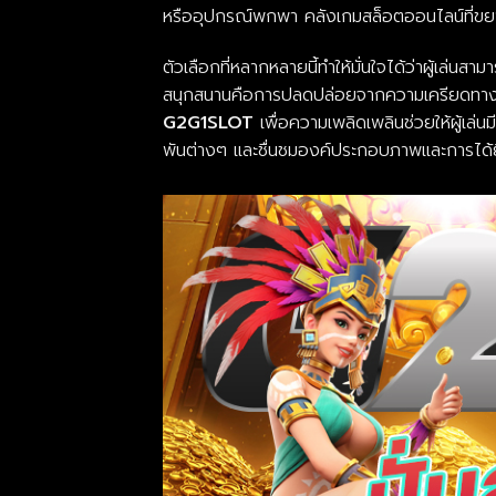
หรืออุปกรณ์พกพา คลังเกมสล็อตออนไลน์ที่ขย
ตัวเลือกที่หลากหลายนี้ทำให้มั่นใจได้ว่าผู้เล
สนุกสนานคือการปลดปล่อยจากความเครียดทางการ
G2G1SLOT
เพื่อความเพลิดเพลินช่วยให้ผู้เล
พันต่างๆ และชื่นชมองค์ประกอบภาพและการได้