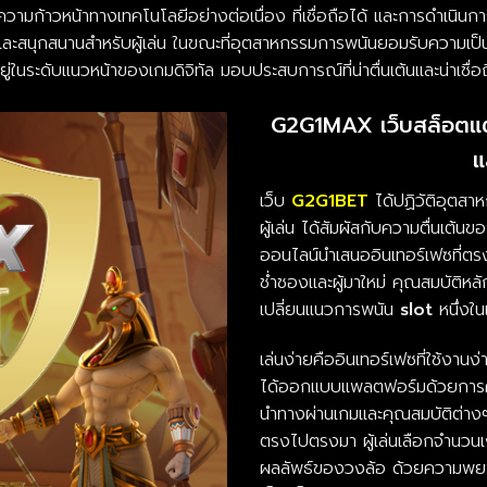
ามก้าวหน้าทางเทคโนโลยีอย่างต่อเนื่อง ที่เชื่อถือได้ และการดำเนินกา
ะสนุกสนานสำหรับผู้เล่น ในขณะที่อุตสาหกรรมการพนันยอมรับความเป็นไป
นระดับแนวหน้าของเกมดิจิทัล มอบประสบการณ์ที่น่าตื่นเต้นและน่าเชื่อถือใ
G2G1MAX เว็บสล็อตแต
แ
เว็บ
G2G1BET
ได้ปฏิวัติอุตสา
ผู้เล่น ได้สัมผัสกับความตื่นเ
ออนไลน์นำเสนออินเทอร์เฟซที่ตรง
ช่ำชองและผู้มาใหม่ คุณสมบัติหลักที
เปลี่ยนแนวการพนัน
slot
หนึ่งใน
เล่นง่ายคืออินเทอร์เฟซที่ใช้งาน
ได้ออกแบบแพลตฟอร์มด้วยการควบคุ
นำทางผ่านเกมและคุณสมบัติต่างๆ
ตรงไปตรงมา ผู้เล่นเลือกจำนวนเงิ
ผลลัพธ์ของวงล้อ ด้วยความพยายาม