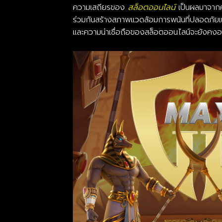
ความเสถียรของ
สล็อตออนไลน์
เป็นผลมาจากคว
ร่วมกันสร้างสภาพแวดล้อมการพนันที่ปลอดภัยแล
และความน่าเชื่อถือของสล็อตออนไลน์จะยังคงอยู่ใ