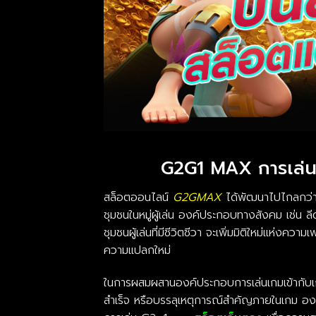
G2G1 MAX การเล่นเก
สล็อตออนไลน์
G2GMAX
ได้พัฒนาไปไกลกว่าป
ชุมชนในหมู่ผู้เล่น องค์ประกอบทางสังคม เช่น ลีดเ
ชุมชนผู้เล่นที่มีชีวิตชีวา จะเพิ่มมิติใหม่แห่
ความแปลกใหม่
ในการผสมผสานองค์ประกอบการเล่นเกมเข้ากับเกมข
สำเร็จ หรือบรรลุเหตุการณ์สำคัญภายในเกม อ