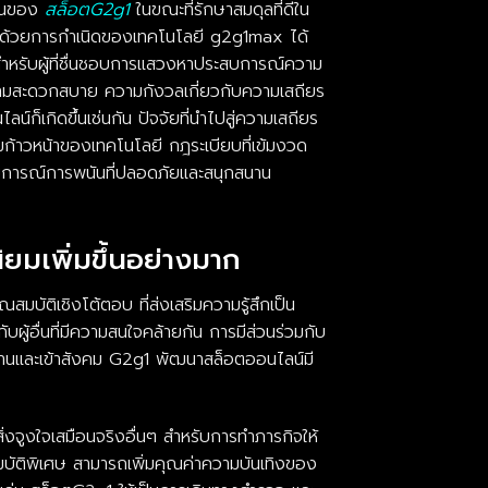
ต้นของ
สล็อตG2g1
ในขณะที่รักษาสมดุลที่ดีใน
ด้วยการกำเนิดของเทคโนโลยี g2g1max ได้
หรับผู้ที่ชื่นชอบการแสวงหาประสบการณ์ความ
ามสะดวกสบาย ความกังวลเกี่ยวกับความเสถียร
์ก็เกิดขึ้นเช่นกัน ปัจจัยที่นำไปสู่ความเสถียร
าวหน้าของเทคโนโลยี กฎระเบียบที่เข้มงวด
ประสบการณ์การพนันที่ปลอดภัยและสนุกสนาน
ยมเพิ่มขึ้นอย่างมาก
บัติเชิงโต้ตอบ ที่ส่งเสริมความรู้สึกเป็น
ับผู้อื่นที่มีความสนใจคล้ายกัน การมีส่วนร่วมกับ
นุกสนานและเข้าสังคม G2g1 พัฒนาสล็อตออนไลน์มี
่งจูงใจเสมือนจริงอื่นๆ สำหรับการทำภารกิจให้
ัติพิเศษ สามารถเพิ่มคุณค่าความบันเทิงของ