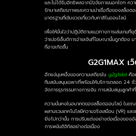
และไม่ได้รับอิทธิพลจากปัจจัยภายนอกใดๆ ความมุ่
รักษาเสถียรภาพและความน่าเชื่อถือของสล็อตอ
มาตรฐานที่เข้มงวดเกี่ยวกับคาสิโนออนไลน์
เพื่อให้มั่นใจว่าปฏิบัติตามแนวทางการเล่นเกม
ว่าเปอร์เซ็นต์การจ่ายเงินที่โฆษณานั้นถูกต้อง
ที่อาจเกิดขึ้น
G2G1MAX เว็บ
อีกแง่มุมหนึ่งของความเสถียรใน
g2g1slot
คือค
ทีมสนับสนุนเฉพาะที่พร้อมให้บริการตลอด 24 ชั
จัดการธุรกรรมทางการเงิน การสนับสนุนลูกค้าที่
ความมั่นคงในอนาคตของสล็อตออนไลน์ ในขณะที่เ
ผสานรวมเทคโนโลยีความจริงเสมือน (VR) และเท
ยิ่งไปกว่านั้น การปรับแต่งอย่างต่อเนื่องข
การพนันดิจิทัลอย่างต่อเนื่อง