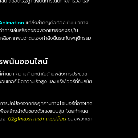
การเล่น สล็อตG2g1 ให้เป็นการเดินทางสำรวจ และ
Animation
แต่สิ่งสำคัญคือต้องเน้นแนวทาง
่ใจว่าการเล่นสล็อตของพวกเขายังคงอยู่ใน
ยเหลือหากพบว่าตนเองกำลังดิ้นรนกับพฤติกรรม
ารพนันออนไลน์
ีที่ผ่านมา ความก้าวหน้าในด้านพลังการประมวล
นเทอร์เน็ตความเร็วสูง และเซิร์ฟเวอร์ที่ทันสมัย
้รับการปกป้องจากภัยคุกคามทางไซเบอร์ที่อาจเกิด
เพื่อสร้างลำดับของตัวเลขแบบสุ่ม โดยกำหนด
์ของ
G2g1max
ทางเข้า
เกมสล็อต
ของพวกเขา