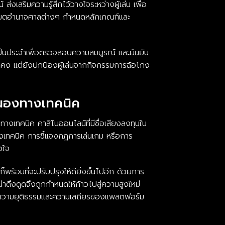
งเสริมความรู้สึกไว้วางใจระหว่างผู้เล่น เพื่อ
ในเขตอำนาจศาลต่างๆ กำหนดหลักเกณฑ์และ
ลเป็นประจำเพื่อตรวจสอบความสมบูรณ์ และยืนยัน
มั่นคง แต่ยังปกป้องผู้เล่นจากกิจกรรมการฉ้อโกง
สนองทางเทคนิค
เทคนิค คาสิโนออนไลน์ที่มีชื่อเสียงลงทุนใน
างเทคนิค การชี้แจงกฎการเล่นเกม หรือการ
อใจ
อมที่จะปรับปรุงให้ดียิ่งขึ้นไปอีก ด้วยการ
ละน่าดึงดูดจึงถูกกำหนดให้ก้าวไปสู่ความสูงใหม่
ิ่มความยุติธรรมและความเสถียรของแพลตฟอร์ม