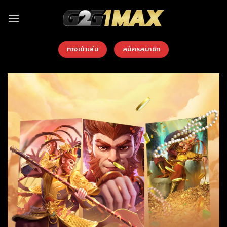
Skip
to
content
ทางเข้าเล่น
สมัครสมาชิก