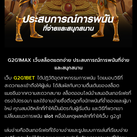
G2G1MAX เว็บสล็อตแตกง่าย ประสบการณ์การพนันที่ง่าย
และสนุกสนาน
เว็บ
G2G1BET
ได้ปฏิวัติอุตสาหกรรมการพนัน โดยมอบวิธีที่
สะดวกและเข้าถึงให้ผู้เล่น ได้สัมผัสกับความตื่นเต้นของสล็อต
แมชชีนจากความสะดวกสบาย สล็อตออนไลน์นำเสนออินเทอร์เฟซที่
ตรงไปตรงมา และใช้งานง่ายซึ่งดึงดูดทั้งนักพนันที่ช่ำชองและผู้มา
ใหม่ คุณสมบัติหลักที่ทำให้เป็นมิตรกับผู้เริ่มต้น และวิธีที่พวกเขา
เปลี่ยนแนวการพนัน
slot
หนึ่งในเหตุผลหลักที่ทำให้เว็บ g2g1
เล่นง่ายคืออินเทอร์เฟซที่ใช้งานง่ายและรูปแบบการเล่นที่เรียบง่าย