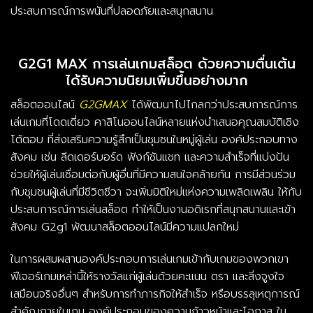
ประสบการณ์การพนันที่ปลอดภัยและสนุกสนาน
G2G1 MAX การเล่นเกมสล็อต ด้วยความตื่นเต้น
ได้รับความนิยมเพิ่มขึ้นอย่างมาก
สล็อตออนไลน์
G2GMAX
ได้พัฒนาไปไกลกว่าประสบการณ์การ
เล่นเกมที่โดดเดี่ยว คาสิโนออนไลน์หลายแห่งนำเสนอคุณสมบัติเชิง
โต้ตอบ ที่ส่งเสริมความรู้สึกเป็นชุมชนในหมู่ผู้เล่น องค์ประกอบทาง
สังคม เช่น ลีดเดอร์บอร์ด ฟังก์ชันแชท และความสำเร็จที่แบ่งปัน
ช่วยให้ผู้เล่นเชื่อมต่อกับผู้อื่นที่มีความสนใจคล้ายกัน การมีส่วนร่วม
กับชุมชนผู้เล่นที่มีชีวิตชีวา จะเพิ่มมิติใหม่แห่งความเพลิดเพลิน ให้กับ
ประสบการณ์การเล่นสล็อต ทำให้เป็นงานอดิเรกที่สนุกสนานและเข้า
สังคม G2g1 พัฒนาสล็อตออนไลน์มีความแปลกใหม่
ในการผสมผสานองค์ประกอบการเล่นเกมเข้ากับเกมของพวกเขา
ฟีเจอร์เกมเหล่านี้ให้รางวัลแก่ผู้เล่นด้วยคะแนน ตรา และสิ่งจูงใจ
เสมือนจริงอื่นๆ สำหรับการทำภารกิจให้สำเร็จ หรือบรรลุเหตุการณ์
สำคัญภายในเกม องค์ประกอบของความก้าวหน้าและโอกาส ใน