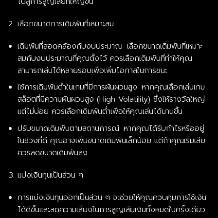
ไปสู่การสูญเสียที่ใหญ่ขึ้น
เลือกขนาดการเดิมพันที่เหมาะสม
เดิมพันที่สอดคล้องกับงบประมาณ: เลือกขนาดเดิมพันที่เหมาะ
สมกับงบประมาณที่คุณตั้งไว้ ควรเลือกเดิมพันที่ทำให้คุณ
สามารถเล่นได้หลายรอบเพื่อเพิ่มโอกาสในการชนะ
ใช้การเดิมพันต่ำในเกมที่มีการผันผวนสูง: หากคุณเลือกเล่นเกม
สล็อตที่มีความผันผวนสูง (High Volatility) ซึ่งให้รางวัลใหญ่
แต่ไม่บ่อย ควรเลือกเดิมพันต่ำเพื่อให้คุณเล่นได้นานขึ้น
ปรับขนาดเดิมพันตามสถานการณ์: หากคุณได้รับกำไรหรืออยู่
ในช่วงที่ดี คุณอาจเพิ่มขนาดเดิมพันเล็กน้อย แต่ถ้าคุณเริ่มเสีย
ควรลดขนาดเดิมพันลง
แบ่งเงินทุนเป็นส่วน ๆ
การแบ่งเงินทุนออกเป็นส่วน ๆ จะช่วยให้คุณควบคุมการใช้เงิน
ได้ดีขึ้นและลดความเสี่ยงในการสูญเสียเงินทั้งหมดในครั้งเดียว