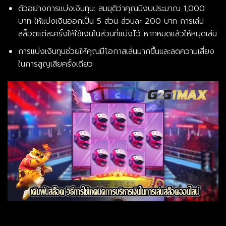
ตัวอย่างการแบ่งเงินทุน: สมมุติว่าคุณมีงบประมาณ 1,000
บาท ให้แบ่งเงินออกเป็น 5 ส่วน ส่วนละ 200 บาท การเล่น
สล็อตแต่ละครั้งให้ใช้เงินในส่วนที่แบ่งไว้ หากหมดแล้วให้หยุดเล่น
การแบ่งเงินทุนช่วยให้คุณมีโอกาสเล่นมากขึ้นและลดความเสี่ยง
ในการสูญเสียครั้งเดียว