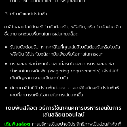
ตามเป้าหมายที่ตั้งไว้แล้ว ควรหยุดเล่นทันที
ใช้โบนัสและโปรโมชั่น
คาสิโนออนไลน์มักจะมี โบนัสต้อนรับ, ฟรีสปิน, หรือ โบนัสฝากเงิน
ซึ่งสามารถช่วยเพิ่มทุนในการเล่นเกมสล็อต
รับโบนัสต้อนรับ: หากคาสิโนที่คุณเล่นมีโบนัสต้อนรับหรือโบนัส
ฟรีสปิน ใช้ประโยชน์จากมันเพื่อเพิ่มโอกาสในการชนะ
ตรวจสอบข้อกำหนดโบนัส: เมื่อรับโบนัส ควรตรวจสอบข้อ
กำหนดในการเดิมพัน (wagering requirements) เพื่อไม่ให้
เกิดปัญหาการถอนเงินจากโบนัส
ค้นหาคาสิโนที่มีโปรโมชั่นบ่อยๆ: บางคาสิโนมักจะมีโปรโมชั่นพิ
เศษที่สามารถเพิ่มโอกาสในการเล่นมากขึ้น
เดิมพันสล็อต วิธีการใช้เทคนิคการบริหารเงินในการ
เล่นสล็อตออนไลน์
เดิมพันสล็อต
การบริหารเงินอย่างมีประสิทธิภาพเป็นส่วนสำคัญที่