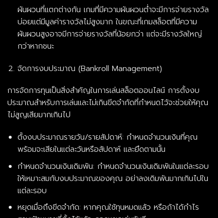
ผันผวนที่แตกต่างกัน เกมที่มีความผันผวนต่ำจะมีการจ่ายรางวัล
บ่อยแต่มีมูลค่ารางวัลไม่สูงมาก ในขณะที่เกมสล็อตที่มีความ
ผันผวนสูงอาจมีการจ่ายรางวัลที่น้อยกว่า แต่จะมีรางวัลใหญ่
กว่าหากชนะ
จัดการงบประมาณ (Bankroll Management)
การจัดการทุนเป็นสิ่งสำคัญในการเล่นสล็อตออนไลน์ การตั้งงบ
ประมาณสำหรับการเล่นและไม่เกินขีดจำกัดที่กำหนดไว้จะช่วยให้คุณ
ไม่สูญเสียมากเกินไป
ตั้งงบประมาณรายวัน/รายสัปดาห์: กำหนดจำนวนเงินที่คุณ
พร้อมจะเสียในแต่ละวันหรือสัปดาห์ และยึดตามนั้น
กำหนดจำนวนเงินเดิมพัน: กำหนดจำนวนเงินเดิมพันในแต่ละรอบ
ให้เหมาะสมกับงบประมาณของคุณ อย่าลงเดิมพันมากเกินไปใน
แต่ละรอบ
หยุดเมื่อถึงขีดจำกัด: หากคุณใช้ทุนหมดแล้ว หรือถ้าได้กำไร