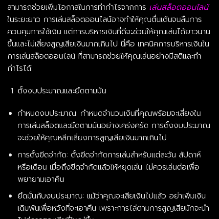
สามารถช่วยเพิ่มโอกาสในการทำกำไรจากการ
เล่นสล็อตออนไลน์
ในระยะยาว การเล่นสล็อตออนไลน์อาจทำให้คุณตื่นเต้นจนลืมการ
ควบคุมการใช้เงิน แต่การบริหารเงินที่ดีจะช่วยให้คุณเล่นได้ยาวนาน
ขึ้นและไม่เสี่ยงสูญเสียเงินมากเกินไป นี่คือ เทคนิคการบริหารเงินใน
การเล่นสล็อตออนไลน์ ที่สามารถช่วยให้คุณเล่นอย่างมีสติและทำ
กำไรได้:
ตั้งงบประมาณและยึดตามมัน
กำหนดงบประมาณ: กำหนดจำนวนเงินที่คุณพร้อมจะเสี่ยงใน
การเล่นสล็อตและยึดตามมันอย่างเคร่งครัด การตั้งงบประมาณ
จะช่วยให้คุณหลีกเลี่ยงการสูญเสียเงินมากเกินไป
การตั้งขีดจำกัด: ตั้งขีดจำกัดการเล่นสำหรับแต่ละวัน สัปดาห์
หรือเดือน เมื่อถึงขีดจำกัดแล้วให้หยุดเล่น ไม่ควรเล่นต่อเพื่อ
พยายามเอาคืน
ยึดมั่นกับงบประมาณ: แม้ว่าคุณจะเสียเงินไปแล้ว อย่าเพิ่มเงิน
เดิมพันเพื่อหวังที่จะเอาคืน เพราะการไล่ตามการสูญเสียมักจะนำ