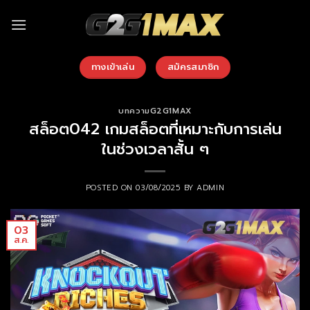
Skip
to
content
ทางเข้าเล่น
สมัครสมาชิก
บทความG2G1MAX
สล็อต042 เกมสล็อตที่เหมาะกับการเล่น
ในช่วงเวลาสั้น ๆ
POSTED ON
03/08/2025
BY
ADMIN
03
ส.ค.