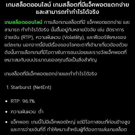
เกมสล็อตออนไลน์ เกมสล็อตที่มีแจ็คพอตแตกง่าย
และสามารถทำกำไรได้จริง
เกมสล็อตออนไลน์
การเลือกเกมสล็อตที่มี แจ็คพอตแตกง่าย และ
สามารถ ทำกำไรได้จริง นั้นขึ้นอยู่กับหลายปัจจัย เช่น อัตราการ
จ่ายเงิน (RTP), ความผันผวน (Volatility), และฟีเจอร์พิเศษของ
แต่ละเกม นอกจากนี้ยังมีเรื่องของโชคชะตาที่เข้ามาเกี่ยวข้องด้วย
ดังนั้นการเลือกเกมที่มีโอกาสในการชนะบ่อยและรางวัลแจ็คพอตที่
เหมาะสมกับงบประมาณของคุณถือเป็นสิ่งสำคัญ
เกมสล็อตที่มีแจ็คพอตแตกง่ายและทำกำไรได้จริง
Starburst (NetEnt)
RTP: 96.1%
ความผันผวน: ต่ำ
แจ็คพอต: เกมนี้ไม่มีแจ็คพอตใหญ่ แต่มีโอกาสชนะที่ค่อนข้างสูง
และการจ่ายเงินที่ถี่ ทำให้เหมาะสำหรับผู้ที่ต้องการเล่นเกมสล็อต