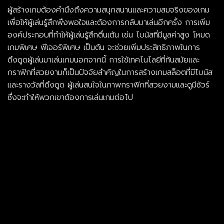
ผู้สร้างเกมต้องคำนึงถึงความสนุกสนานและความสมจริงของเกม
เพื่อให้ผู้เล่นรู้สึกพึงพอใจและต้องการกลับมาเล่นอีกครั้ง การเพิ่ม
องค์ประกอบที่ทำให้ผู้เล่นรู้สึกตื่นเต้น เช่น โบนัสที่มีมูลค่าสูง โหมด
เกมพิเศษ ฟีเจอร์พิเศษ เป็นต้น จะช่วยเพิ่มประสิทธิภาพในการ
ดึงดูดผู้เล่นมาเล่นเกมนอกจากนี้ การใช้เทคโนโลยีที่ทันสมัยและ
กราฟิกที่สวยงามก็เป็นปัจจัยสำคัญในการสร้างเกมสล็อตที่มีโบนัส
และรางวัลที่ดึงดูด ผู้เล่นสนใจในภาพกราฟิกที่สวยงามและดูมีชัวร์
ซึ่งจะทำให้พวกเขาต้องการเล่นเกมต่อไป