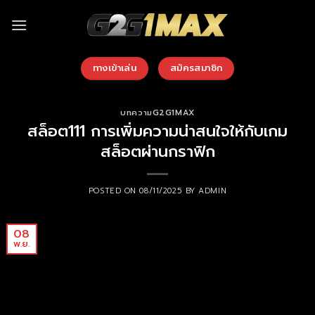
Skip
to
content
ทางเข้าเล่น
สมัครสมาชิก
บทความG2G1MAX
สล็อต111 การเพิ่มความน่าสนใจให้กับเกม
สล็อตผ่านกราฟิก
POSTED ON
08/11/2025
BY
ADMIN
08
พ.ย.