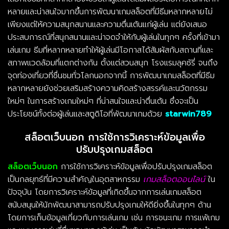
หลายและน่าสนใจมากขึ้นการพัฒนาเกมสล็อตที่มีธีมหลากหลายไม่
เพียงแต่ให้ความสนุกสนานและความตื่นเต้นแก่ผู้เล่น แต่ยังเสนอ
ประสบการณ์ที่สนุกสนานและน่าจดจำให้กับผู้เล่นในทุกๆ ครั้งที่เข้ามา
เล่นเกม ธีมที่หลากหลายทำให้ผู้เล่นมีโอกาสได้สัมผัสกับสถานที่และ
สภาพแวดล้อมที่แตกต่างกัน ตั้งแต่สวนสนุก โรงแรมลุคซัรี่ จนถึง
จุดท่องเที่ยวที่ชื่นชมทั่วโลกนอกจากนี้ การพัฒนาเกมสล็อตที่มีธีม
หลากหลายยังช่วยเสริมสร้างความคิดสร้างสรรค์และนวัตกรรม
ใหม่ๆ ในการสร้างเกมใหม่ๆ ที่น่าสนใจและน่าตื่นเต้น ซึ่งจะเป็น
ประโยชน์ทั้งต่อผู้เล่นและสตูดิโอที่พัฒนาเกมด้วย
starwin789
สล็อตเว็บนอก การใช้การวิเคราะห์ข้อมูลเพื่อ
ปรับปรุงเกมสล็อต
สล็อตเว็บนอก
การใช้การวิเคราะห์ข้อมูลเพื่อปรับปรุงเกมสล็อต
เป็นกลยุทธ์ที่มีความสำคัญในอุตสาหกรรม
เกมสล็อตออนไลน์
ใน
ปัจจุบัน โดยการวิเคราะห์ข้อมูลที่เกิดขึ้นจากการเล่นเกมสล็อต
สนับสนุนให้นักพัฒนาสามารถปรับปรุงเกมให้ดียิ่งขึ้นในทุกๆ ด้าน
โดยการเก็บข้อมูลเกี่ยวกับการเล่นเกม เช่น การชนะเกม การแพ้เกม