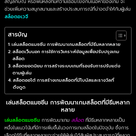
สัญลักษณ์ หรือพื้นหลังที่มีความเชื่อมโยงกับเนื้อหาของเกม จะ
ช่วยเพิ่มความสนุกสนานและสร้างประสบการณ์ที่น่าจดจำให้กับผู้เล่น
สล็อตอเวจี
สารบัญ
เล่นสล็อตแมชชีน การพัฒนาเกมสล็อตที่มีธีมหลากหลาย
สล็อตเว็บนอก การใช้การวิเคราะห์ข้อมูลเพื่อปรับปรุงเกม
สล็อต
สล็อตยอดนิยม การสร้างระบบเกมที่รองรับการปรับแต่ง
ตามผู้เล่น
สล็อตออโต้ การสร้างเกมสล็อตที่มีโบนัสและรางวัลที่
ดึงดูด
เล่นสล็อตแมชชีน การพัฒนาเกมสล็อตที่มีธีมหลาก
หลาย
เล่นสล็อตแมชชีน
การพัฒนาเกม
สล็อต
ที่มีธีมหลากหลายเป็น
หนึ่งในแนวโน้มที่มีการเพิ่มขึ้นในวงการเกมสล็อตในปัจจุบัน ซึ่งการ
เลือกใช้ธีมที่หลากหลายจะช่วยให้ผู้เล่นได้สัมผัสประสบการณ์ที่หลาก