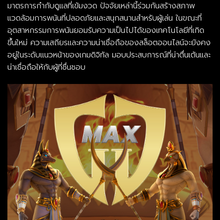
มาตรการกำกับดูแลที่เข้มงวด ปัจจัยเหล่านี้ร่วมกันสร้างสภาพ
แวดล้อมการพนันที่ปลอดภัยและสนุกสนานสำหรับผู้เล่น ในขณะที่
อุตสาหกรรมการพนันยอมรับความเป็นไปได้ของเทคโนโลยีที่เกิด
ขึ้นใหม่ ความเสถียรและความน่าเชื่อถือของสล็อตออนไลน์จะยังคง
อยู่ในระดับแนวหน้าของเกมดิจิทัล มอบประสบการณ์ที่น่าตื่นเต้นและ
น่าเชื่อถือให้กับผู้ที่ชื่นชอบ