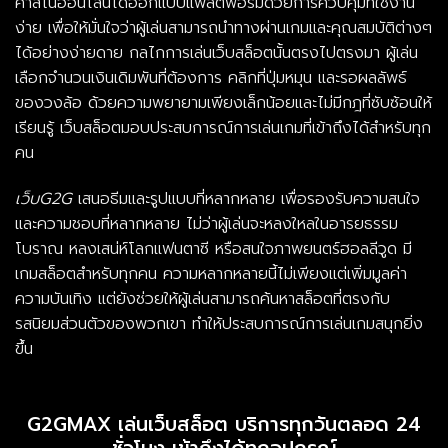
คาสิโนออนไลน์ได้ออกแบบแพลตฟอร์มด้วยการควบคุมที่ใช้งาน
ง่าย เพื่อให้มั่นใจว่าผู้เล่นสามารถนำทางผ่านเกมและคุณสมบัติต่างๆ
ได้อย่างง่ายดาย กลไกการเล่นเว็บสล็อตนั้นตรงไปตรงมา ผู้เล่น
เลือกจำนวนเงินเดิมพันที่ต้องการ คลิกที่ปุ่มหมุน และรอผลลัพธ์
ของวงล้อ ด้วยความพยายามเพียงเล็กน้อยและไม่มีกฎที่ซับซ้อนให้
เรียนรู้ เว็บสล็อตมอบประสบการณ์การเล่นเกมที่เข้าถึงได้สำหรับทุก
คน
เว็บ
G2G
เสนอธีมและรูปแบบที่หลากหลาย เพื่อรองรับความสนใจ
และความชอบที่หลากหลาย ไม่ว่าผู้เล่นจะหลงใหลในอารยธรรม
โบราณ หลงเสน่ห์โลกแฟนตาซี หรือสนใจภาพยนตร์ฮอลลีวูด มี
เกมสล็อตสำหรับทุกคน ความหลากหลายนี้ไม่เพียงแต่เพิ่มมูลค่า
ความบันเทิง แต่ยังช่วยให้ผู้เล่นสามารถค้นหาสล็อตที่ตรงกับ
รสนิยมส่วนตัวของพวกเขา ทำให้ประสบการณ์การเล่นเกมสนุกยิ่ง
ขึ้น
G2GMAX เล่นเว็บสล็อต บริการทุกวันตลอด 24