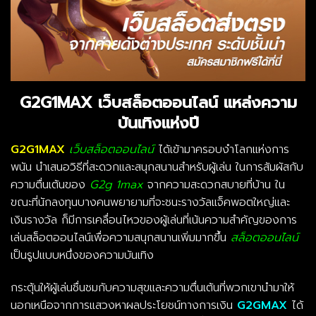
G2G1MAX เว็บสล็อตออนไลน์ แหล่งความ
บันเทิงแห่งปี
G2G1MAX
เว็บสล็อตออนไลน์
ได้เข้ามาครอบงำโลกแห่งการ
พนัน นำเสนอวิธีที่สะดวกและสนุกสนานสำหรับผู้เล่น ในการสัมผัสกับ
ความตื่นเต้นของ
G2g 1max
จากความสะดวกสบายที่บ้าน ใน
ขณะที่นักลงทุนบางคนพยายามที่จะชนะรางวัลแจ็คพอตใหญ่และ
เงินรางวัล ก็มีการเคลื่อนไหวของผู้เล่นที่เน้นความสำคัญของการ
เล่นสล็อตออนไลน์เพื่อความสนุกสนานเพิ่มมากขึ้น
สล็อตออนไลน์
เป็นรูปแบบหนึ่งของความบันเทิง
กระตุ้นให้ผู้เล่นชื่นชมกับความสุขและความตื่นเต้นที่พวกเขานำมาให้
นอกเหนือจากการแสวงหาผลประโยชน์ทางการเงิน
G2GMAX
ได้