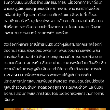
รับความนิยมเพิ่มขึ้นอย่างไม่เคยมีมาก่อน เนื่องจากการเข้าถึงได้
ง่ายและรูปแบบและคุณสมบัติที่หลากหลาย สามารถเข้าถึงสล็อต
เสมือนได้ทุกที่ทุกเวลา ด้วยการคลิกหรือแตะเพียงไม่กี่ครั้งบน
คอมพิวเตอร์ หรืออุปกรณ์พกพา คลังเกมสล็อตออนไลน์ที่ขยาย
ขึ้นเรื่อยๆ รองรับความสนใจที่หลากหลาย โดยผสมผสานธีมจาก
เทพนิยาย ภาพยนตร์ รายการทีวี และอื่นๆ
ตัวเลือกที่หลากหลายนี้ทำให้มั่นใจได้ว่าผู้เล่นสามารถค้นหาสล็อตที่
ตรงกับรสนิยมส่วนตัวของพวกเขา เพิ่มปัจจัยความเพลิดเพลิน
การเล่นสล็อตออนไลน์เพื่อความสนุกสนานคือการปลดปล่อยจาก
ความเครียดทางการเงิน ซึ่งแตกต่างจากการพนันด้วยเงินจริง ซึ่ง
ความเสี่ยงในการสูญเสียเงินอาจทำให้ความตื่นเต้นลดลง การเล่น
G2G1SLOT
เพื่อความเพลิดเพลินช่วยให้ผู้เล่นมีสมาธิกับ
ประสบการณ์การเล่นเกมเพียงอย่างเดียว การปลดปล่อยนี้ช่วยให้
ผู้เล่นสำรวจเกมต่างๆ ทดลองกลยุทธ์การเดิมพันต่างๆ และชื่นชม
องค์ประกอบภาพและการได้ยินโดยไม่ต้องกลัวผลกระทบทางการ
เงินใดๆ