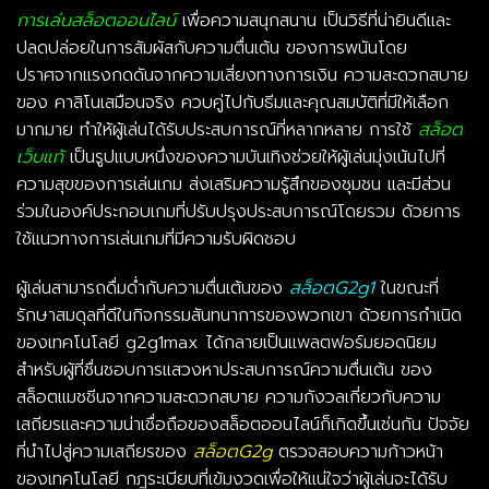
การเล่นสล็อตออนไลน์
เพื่อความสนุกสนาน เป็นวิธีที่น่ายินดีและ
ปลดปล่อยในการสัมผัสกับความตื่นเต้น ของการพนันโดย
ปราศจากแรงกดดันจากความเสี่ยงทางการเงิน ความสะดวกสบาย
ของ คาสิโนเสมือนจริง ควบคู่ไปกับธีมและคุณสมบัติที่มีให้เลือก
มากมาย ทำให้ผู้เล่นได้รับประสบการณ์ที่หลากหลาย การใช้
สล็อต
เว็บแท้
เป็นรูปแบบหนึ่งของความบันเทิงช่วยให้ผู้เล่นมุ่งเน้นไปที่
ความสุขของการเล่นเกม ส่งเสริมความรู้สึกของชุมชน และมีส่วน
ร่วมในองค์ประกอบเกมที่ปรับปรุงประสบการณ์โดยรวม ด้วยการ
ใช้แนวทางการเล่นเกมที่มีความรับผิดชอบ
ผู้เล่นสามารถดื่มด่ำกับความตื่นเต้นของ
สล็อตG2g1
ในขณะที่
รักษาสมดุลที่ดีในกิจกรรมสันทนาการของพวกเขา ด้วยการกำเนิด
ของเทคโนโลยี g2g1max ได้กลายเป็นแพลตฟอร์มยอดนิยม
สำหรับผู้ที่ชื่นชอบการแสวงหาประสบการณ์ความตื่นเต้น ของ
สล็อตแมชชีนจากความสะดวกสบาย ความกังวลเกี่ยวกับความ
เสถียรและความน่าเชื่อถือของสล็อตออนไลน์ก็เกิดขึ้นเช่นกัน ปัจจัย
ที่นำไปสู่ความเสถียรของ
สล็อตG2g
ตรวจสอบความก้าวหน้า
ของเทคโนโลยี กฎระเบียบที่เข้มงวดเพื่อให้แน่ใจว่าผู้เล่นจะได้รับ