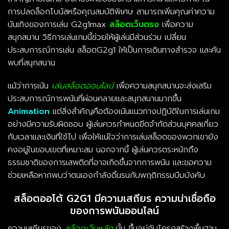
การปลดล็อกโบนัสหรือคุณสมบัติพิเศษ สามารถเพิ่มคุณค่าความ
บันเทิงของการเล่น G2g1max
สล็อตเว็บตรง
เพื่อความ
สนุกสนาน วิธีการเล่นเกมนี้ช่วยให้ผู้เล่นมีส่วนร่วม เปลี่ยน
ประสบการณ์การเล่น สล็อตG2g1 ให้เป็นการเดินทางสำรวจ และค้น
พบที่สนุกสนาน
แม้ว่าการเน้น
เล่นสล็อตออนไลน์
เพื่อความสนุกสนานจะส่งเสริม
ประสบการณ์การพนันที่ผ่อนคลายและสนุกสนานมากขึ้น
Animation
แต่สิ่งสำคัญคือต้องเน้นแนวทางปฏิบัติในการเล่นเกม
อย่างมีความรับผิดชอบ ผู้เล่นควรกำหนดขีดจำกัดส่วนบุคคลเกี่ยว
กับเวลาและเงินที่ใช้ไป เพื่อให้แน่ใจว่าการเล่นสล็อตของพวกเขายัง
คงอยู่ในขอบเขตที่เหมาะสม นอกจากนี้ ผู้เล่นควรตระหนักถึง
ธรรมชาติของการเสพติดที่อาจเกิดขึ้นจากการพนัน และขอความ
ช่วยเหลือหากพบว่าตนเองกำลังดิ้นรนกับพฤติกรรมบีบบังคับ
สล็อตออโต้ G2G1 มีความเสถียร ความน่าเชื่อถือ
ของการพนันออนไลน์
ความเสถียรของ
สล็อตเว็บหลัก
นั้น ขึ้นอยู่กับโครงสร้างพื้นฐาน