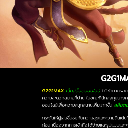
G2G1MA
G2G1MAX
เว็บสล็อตออนไลน์
ได้เข้ามาครอบง
ความสะดวกสบายที่บ้าน ในขณะที่นักลงทุนบางคน
ออนไลน์เพื่อความสนุกสนานเพิ่มมากขึ้น
สล็อตอ
กระตุ้นให้ผู้เล่นชื่นชมกับความสุขและความตื่
ก่อน เนื่องจากการเข้าถึงได้ง่ายและรูปแบบและค