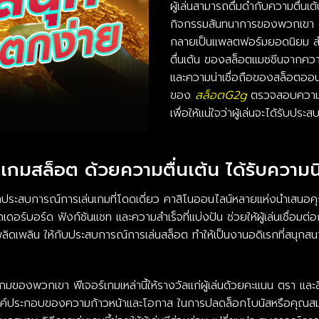
ผู้เล่นสามารถดื่มด่ำกับความตื่นเ
กิจกรรมสันทนาการของพวกเขา 
กลายเป็นแพลตฟอร์มยอดนิยม สำ
ตื่นเต้น ของสล็อตแมชชีนจากคว
และความน่าเชื่อถือของสล็อตออนไลน
ของ
สล็อตG2g
ตรวจสอบความก้
เพื่อให้แน่ใจว่าผู้เล่นจะได้รับ
มสล็อต ด้วยความตื่นเต้น ได้รับความนิ
ระสบการณ์การเล่นเกมที่โดดเดี่ยว คาสิโนออนไลน์หลายแห่งนำเสนอคุณสม
ดอร์บอร์ด ฟังก์ชันแชท และความสำเร็จที่แบ่งปัน ช่วยให้ผู้เล่นเชื่อมต่อก
งความเพลิดเพลิน ให้กับประสบการณ์การเล่นสล็อต ทำให้เป็นงานอดิเรกที่ส
องพวกเขา ฟีเจอร์เกมเหล่านี้ให้รางวัลแก่ผู้เล่นด้วยคะแนน ตรา และสิ
งค์ประกอบของความก้าวหน้าและโอกาส ในการปลดล็อกโบนัสหรือคุณสมบ