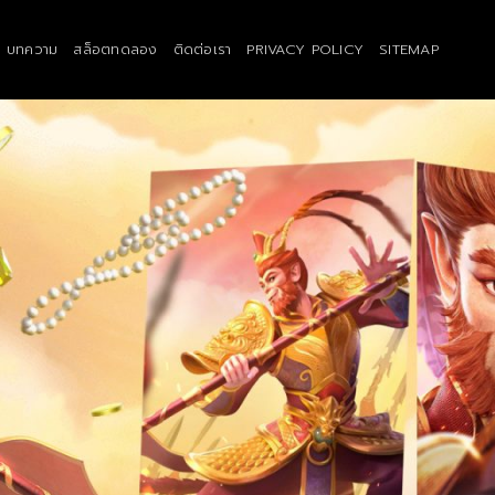
บทความ
สล็อตทดลอง
ติดต่อเรา
PRIVACY POLICY
SITEMAP