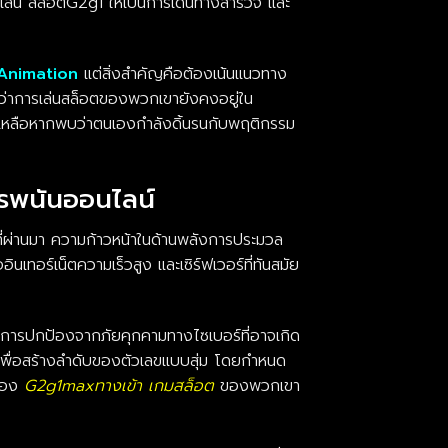
การเล่น สล็อตG2g1 ให้เป็นการเดินทางสำรวจ และ
Animation
แต่สิ่งสำคัญคือต้องเน้นแนวทาง
่ใจว่าการเล่นสล็อตของพวกเขายังคงอยู่ใน
ยเหลือหากพบว่าตนเองกำลังดิ้นรนกับพฤติกรรม
ารพนันออนไลน์
ีที่ผ่านมา ความก้าวหน้าในด้านพลังการประมวล
นเทอร์เน็ตความเร็วสูง และเซิร์ฟเวอร์ที่ทันสมัย
้รับการปกป้องจากภัยคุกคามทางไซเบอร์ที่อาจเกิด
เพื่อสร้างลำดับของตัวเลขแบบสุ่ม โดยกำหนด
์ของ
G2g1max
ทางเข้า
เกมสล็อต
ของพวกเขา