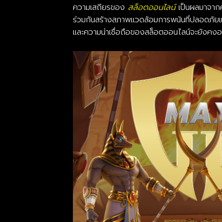
ความเสถียรของ
สล็อตออนไลน์
เป็นผลมาจากคว
ร่วมกันสร้างสภาพแวดล้อมการพนันที่ปลอดภัยแล
และความน่าเชื่อถือของสล็อตออนไลน์จะยังคงอยู่ใ