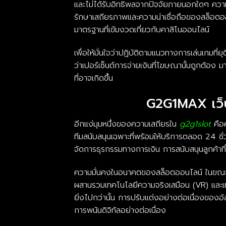
และไม่ได้รับอิทธิพลจากปัจจัยภายนอกใดๆ ความมุ่
รักษาเสถียรภาพและความน่าเชื่อถือของสล็อตอ
มาตรฐานที่เข้มงวดเกี่ยวกับคาสิโนออนไลน์
เพื่อให้มั่นใจว่าปฏิบัติตามแนวทางการเล่นเกม
ว่าเปอร์เซ็นต์การจ่ายเงินที่โฆษณานั้นถูกต้อง
ที่อาจเกิดขึ้น
G2G1MAX เว็บ
อีกแง่มุมหนึ่งของความเสถียรใน
g2g1slot
คือค
ทีมสนับสนุนเฉพาะที่พร้อมให้บริการตลอด 24 ชั
จัดการธุรกรรมทางการเงิน การสนับสนุนลูกค้าที่
ความมั่นคงในอนาคตของสล็อตออนไลน์ ในขณะที่เ
ผสานรวมเทคโนโลยีความจริงเสมือน (VR) และเท
ยิ่งไปกว่านั้น การปรับแต่งอย่างต่อเนื่องข
การพนันดิจิทัลอย่างต่อเนื่อง