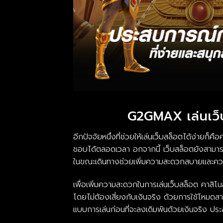
G2GMAX เล่นเว็บ
อีกปัจจัยหนึ่งที่ช่วยให้เล่นเว็บสล็อตได้ง่ายก
ชอบได้ตลอดเวลา อกจากนี้ เว็บสล็อตยังสามาร
ในขณะเดินทางช่วยเพิ่มความสะดวกสบายและความยืด
เพื่อเพิ่มความสะดวกในการเล่นเว็บสล็อต คาสิ
โดยไม่ต้องเสี่ยงกับเงินจริง ด้วยการใช้โหมดส
แบบการเล่นก่อนที่จะลงเดิมพันด้วยเงินจริง ประส