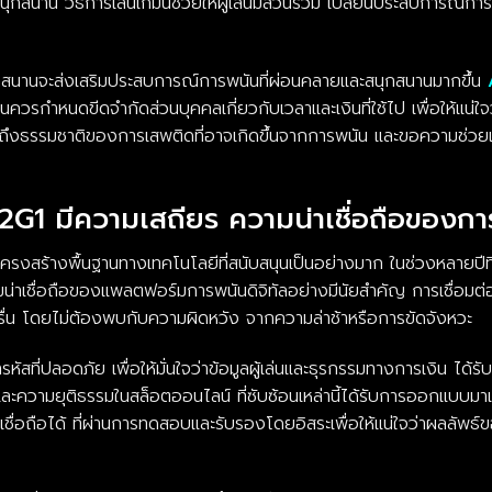
ุกสนาน วิธีการเล่นเกมนี้ช่วยให้ผู้เล่นมีส่วนร่วม เปลี่ยนประสบการณ์
กสนานจะส่งเสริมประสบการณ์การพนันที่ผ่อนคลายและสนุกสนานมากขึ้น
ล่นควรกำหนดขีดจำกัดส่วนบุคคลเกี่ยวกับเวลาและเงินที่ใช้ไป เพื่อให้แน
นักถึงธรรมชาติของการเสพติดที่อาจเกิดขึ้นจากการพนัน และขอความช่ว
2G1 มีความเสถียร ความน่าเชื่อถือของก
กับโครงสร้างพื้นฐานทางเทคโนโลยีที่สนับสนุนเป็นอย่างมาก ในช่วงหลายป
น่าเชื่อถือของแพลตฟอร์มการพนันดิจิทัลอย่างมีนัยสำคัญ การเชื่อมต่ออิ
รื่น โดยไม่ต้องพบกับความผิดหวัง จากความล่าช้าหรือการขัดจังหวะ
หัสที่ปลอดภัย เพื่อให้มั่นใจว่าข้อมูลผู้เล่นและธุรกรรมทางการเงิน ได
ะความยุติธรรมในสล็อตออนไลน์ ที่ซับซ้อนเหล่านี้ได้รับการออกแบบมา
เชื่อถือได้ ที่ผ่านการทดสอบและรับรองโดยอิสระเพื่อให้แน่ใจว่าผลลัพธ