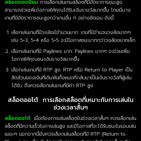
สล็อตยอดนิยม
การเลือกเล่นเกมสล็อตที่มีอัตราการชนะสูง
สามารถช่วยเพิ่มโอกาสให้คุณได้รับเงินรางวัลมากขึ้น โดยมีบาง
เกมที่มีอัตราการชนะสูงกว่าเกมอื่น ๆ อย่างชัดเจน ดังนี้
เลือกเล่นเกมที่มีวงล้อมีจำนวนมาก: เกมที่มีจำนวนวงล้อมากๆ
เช่น 5×3, 5×4 หรือ 5×5 จะมีโอกาสชนะมากกว่าวงล้อขนาดเล็ก
เลือกเล่นเกมที่มี Paylines มาก: Paylines มากๆ จะช่วยเพิ่ม
โอกาสให้คุณชนะเงินรางวัลมากขึ้น
เลือกเล่นเกมที่มี RTP สูง: RTP หรือ Return to Player เป็น
สัดส่วนของเงินที่เดิมพันทั้งหมดที่กลับมาเป็นเงินรางวัลที่ผู้เล่น
ได้รับ จึงควรเลือกเล่นเกมที่มีค่า RTP สูง
สล็อตออโต้ การเลือกสล็อตที่เหมาะกับการเล่นใน
ช่วงเวลาสั้นๆ
สล็อตออโต้
เมื่อต้องการเล่นสล็อตในช่วงเวลาสั้นๆ ควรเลือกเล่น
สล็อตที่มีความเร็วในการเล่นสูง และมีโอกาสที่จะได้รับชนะในรอบเล่น
เยอะๆ นอกจากนี้ยังควรเลือกเล่นสล็อตที่มี RTP (Return to