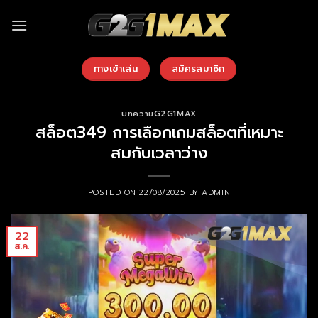
Skip
to
content
ทางเข้าเล่น
สมัครสมาชิก
บทความG2G1MAX
สล็อต349 การเลือกเกมสล็อตที่เหมาะ
สมกับเวลาว่าง
POSTED ON
22/08/2025
BY
ADMIN
22
ส.ค.