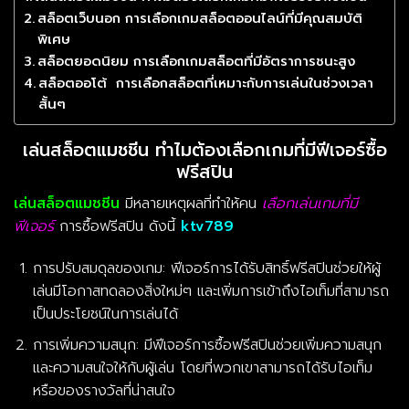
สล็อตเว็บนอก การเลือกเกมสล็อตออนไลน์ที่มีคุณสมบัติ
พิเศษ
สล็อตยอดนิยม การเลือกเกมสล็อตที่มีอัตราการชนะสูง
สล็อตออโต้ การเลือกสล็อตที่เหมาะกับการเล่นในช่วงเวลา
สั้นๆ
เล่นสล็อตแมชชีน ทำไมต้องเลือกเกมที่มีฟีเจอร์ซื้อ
ฟรีสปิน
เล่นสล็อตแมชชีน
มีหลายเหตุผลที่ทำให้คน
เลือกเล่นเกมที่มี
ฟีเจอร์
การซื้อฟรีสปิน ดังนี้
ktv789
การปรับสมดุลของเกม: ฟีเจอร์การได้รับสิทธิ์ฟรีสปินช่วยให้ผู้
เล่นมีโอกาสทดลองสิ่งใหม่ๆ และเพิ่มการเข้าถึงไอเท็มที่สามารถ
เป็นประโยชน์ในการเล่นได้
การเพิ่มความสนุก: มีฟีเจอร์การซื้อฟรีสปินช่วยเพิ่มความสนุก
และความสนใจให้กับผู้เล่น โดยที่พวกเขาสามารถได้รับไอเท็ม
หรือของรางวัลที่น่าสนใจ