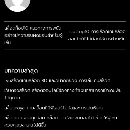
สล็อตท็อป10 แนวทางการพนัน
slottop10 การเลือกเกมสล็อต
อย่างมีความรับผิดชอบสำหรับผู้
ออนไลน์ที่ไม่ต้องใช้การฝากเงิน
เล่น
บทความล่าสุด
fynสล็อตเกมสล็อต 3D และอนาคตของ การเล่นเกมสล็อต
เว็บตรงสล็อต สล็อตออนไลน์ช่องทางทำเงินที่สามารถเข้าเดิมพัน
ได้ทุกวัน
สล็อตroyal เกมสล็อตที่มีฟีเจอร์โบนัสและการเล่นพิเศษ
สล็อตแตกง่ายทุนน้อย สล็อตออนไลน์ระบบออโต้ ช่วยให้ผู้เล่น
ควบคุมเวลาเล่นได้ดีขึ้น