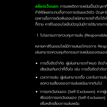
สล็อตเว็บนอก
การเสพติดการพนันเป็นปัญหาที่
ทำให้มีผลกระทบทั้งทางการเงินและจิตใจ ปัญหา
เฉพาะเมื่อการเดิมพันออนไลน์สามารถเข้าถึงได
ก็ตาม คาสิโนออนไลน์ในปัจจุบันมีการใช้มาตร
โปรแกรมการควบคุมการเล่น (Responsibl
หลายคาสิโนออนไลน์มีการเสนอโครงการ Responsi
เล่นสามารถควบคุมกิจกรรมการพนันของตนเองอ
การตั้งขีดจำกัด: ผู้เล่นสามารถกำหนด ขีดจำ
เสียเงินเกินกว่าที่ตั้งใจ เช่น การตั้งขีดจำก
เวลาการเล่น: ผู้เล่นสามารถตั้ง เวลาในการเล
ลดความเสี่ยงของการเล่นพนันมากเกินไป
การยกเว้นตนเอง (Self-Exclusion): หากผู้เ
ฟีเจอร์การยกเว้นตนเอง (Self-Exclusion) 
เพื่อหลีกเลี่ยงการเล่นพนัน