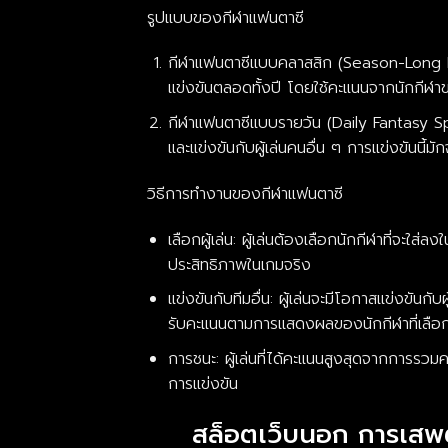
รูปแบบของกีฬาแฟนตาซี
กีฬาแฟนตาซีแบบคลาสสิก (Season-Long Fant
แข่งขันตลอดทั้งปี โดยใช้คะแนนจากนักกีฬาข
กีฬาแฟนตาซีแบบรายวัน (Daily Fantasy Spor
และแข่งขันกับผู้เล่นคนอื่น ๆ การแข่งขันนี้
วิธีการทำงานของกีฬาแฟนตาซี
เลือกผู้เล่น: ผู้เล่นต้องเลือกนักกีฬาที่จะใ
ประสิทธิภาพในเกมจริง
แข่งขันกับทีมอื่น: ผู้เล่นจะมีโอกาสแข่งขันกั
รับคะแนนตามการแสดงผลของนักกีฬาที่เลือ
การชนะ: ผู้เล่นที่ได้คะแนนสูงสุดจากการรวม
การแข่งขัน
สล็อตเว็บนอก การเสพต