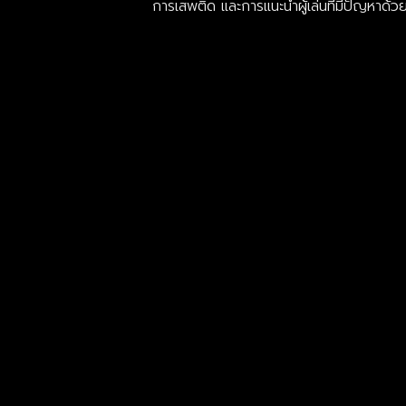
การเสพติด และการแนะนำผู้เล่นที่มีปัญหาด้ว