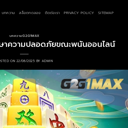
บทความ
สล็อตทดลอง
ติดต่อเรา
PRIVACY POLICY
SITEMAP
บทความG2G1MAX
รักษาความปลอดภัยขณะพนันออนไลน์
OSTED ON
22/08/2025
BY
ADMIN