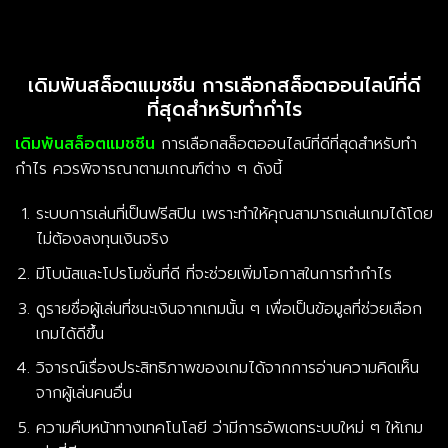
เดิมพันสล็อตแมชชีน การเลือกสล็อตออนไลน์ที่ดี
ที่สุดสำหรับทำกำไร
เดิมพันสล็อตแมชชีน
การเลือกสล็อตออนไลน์ที่ดีที่สุดสำหรับทำ
กำไร ควรพิจารณาตามเกณฑ์ต่าง ๆ ดังนี้
ระบบการเล่นที่เป็นฟรีสปิน เพราะทำให้คุณสามารถเล่นเกมได้โดย
ไม่ต้องลงทุนเงินจริง
มีโบนัสและโปรโมชั่นที่ดี ที่จะช่วยเพิ่มโอกาสในการทำกำไร
ดูรายชื่อผู้เล่นที่ชนะเงินจากเกมนั้น ๆ เพื่อเป็นข้อมูลที่ช่วยเลือก
เกมได้ดีขึ้น
วิจารณ์เรื่องประสิทธิภาพของเกมได้จากการอ่านความคิดเห็น
จากผู้เล่นคนอื่น
ความคืบหน้าทางเทคโนโลยี ว่ามีการอัพเดทระบบใหม่ ๆ ให้เกม