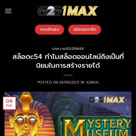
Skip
to
content
ทางเข้าเล่น
สมัครสมาชิก
บทความG2G1MAX
สล็อตc54 ทำไมสล็อตออนไลน์ถึงเป็นที่
นิยมในการสร้างรายได้
POSTED ON
06/09/2025
BY
ADMIN
06
ก.ย.