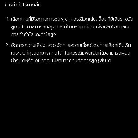
การทำกำไรมากขึ้น
เลือกเกมที่มีโอกาสการชนะสูง: ควรเลือกเล่นสล็อตที่มีเงินรางวัล
สูง มีโอกาสการชนะสูง และมีโบนัสที่มาก่อน เพื่อเพิ่มโอกาสใน
การทำกำไรและกำไรสูง
จัดการความเสี่ยง: ควรจัดการความเสี่ยงโดยการเลือกเดิมพัน
ในระดับที่คุณสามารถทนได้ ไม่ควรเดิมพันเงินที่ไม่สามารถผ่อน
ชำระได้หรือเงินที่คุณไม่สามารถทนต่อการสูญเสียได้