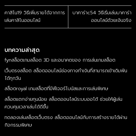
คาสิโน19 วิธีเพิ่มรายได้จากการ
บาคาร่าc54 วิธีเริ่มเล่นบาคาร่า
เล่นคาสิโนออนไลน์
ออนไลน์ด้วยเงินจริง
บทความล่าสุด
fynสล็อตเกมสล็อต 3D และอนาคตของ การเล่นเกมสล็อต
เว็บตรงสล็อต สล็อตออนไลน์ช่องทางทำเงินที่สามารถเข้าเดิมพัน
ได้ทุกวัน
สล็อตroyal เกมสล็อตที่มีฟีเจอร์โบนัสและการเล่นพิเศษ
สล็อตแตกง่ายทุนน้อย สล็อตออนไลน์ระบบออโต้ ช่วยให้ผู้เล่น
ควบคุมเวลาเล่นได้ดีขึ้น
ทดลองเล่นสล็อตเว็บตรง สล็อตออนไลน์กับการสร้างรายได้ผ่าน
กิจกรรมพิเศษ