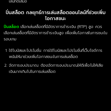
เล่นที่ดีเสมอ
ปั่นสล็อต กลยุทธ์การเล่นสล็อตออนไลน์ที่ช่วยเพิ่ม
โอกาสชนะ
ปั่นสล็อต
เลือกเล่นสล็อตที่มีอัตราการชำระเงิน (RTP) สูง: ควร
เลือกเล่นสล็อตที่มีอัตราการชำระเงินสูง เพื่อเพิ่มโอกาสในการชนะใน
รอบเกม
ใช้โบนัสและโปรโมชั่น: การใช้โบนัสและโปรโมชั่นที่เว็บไซต์การ
พนันให้มาช่วยเพิ่มโอกาสชนะในการเล่นสล็อต
จัดการงบประมาณ: ต้องจัดการงบประมาณให้ดีเพื่อไม่ให้เสีย
เงินมากเกินไปในการเล่นสล็อต