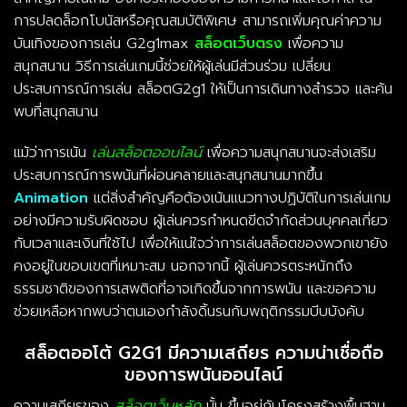
การปลดล็อกโบนัสหรือคุณสมบัติพิเศษ สามารถเพิ่มคุณค่าความ
บันเทิงของการเล่น G2g1max
สล็อตเว็บตรง
เพื่อความ
สนุกสนาน วิธีการเล่นเกมนี้ช่วยให้ผู้เล่นมีส่วนร่วม เปลี่ยน
ประสบการณ์การเล่น สล็อตG2g1 ให้เป็นการเดินทางสำรวจ และค้น
พบที่สนุกสนาน
แม้ว่าการเน้น
เล่นสล็อตออนไลน์
เพื่อความสนุกสนานจะส่งเสริม
ประสบการณ์การพนันที่ผ่อนคลายและสนุกสนานมากขึ้น
Animation
แต่สิ่งสำคัญคือต้องเน้นแนวทางปฏิบัติในการเล่นเกม
อย่างมีความรับผิดชอบ ผู้เล่นควรกำหนดขีดจำกัดส่วนบุคคลเกี่ยว
กับเวลาและเงินที่ใช้ไป เพื่อให้แน่ใจว่าการเล่นสล็อตของพวกเขายัง
คงอยู่ในขอบเขตที่เหมาะสม นอกจากนี้ ผู้เล่นควรตระหนักถึง
ธรรมชาติของการเสพติดที่อาจเกิดขึ้นจากการพนัน และขอความ
ช่วยเหลือหากพบว่าตนเองกำลังดิ้นรนกับพฤติกรรมบีบบังคับ
สล็อตออโต้ G2G1 มีความเสถียร ความน่าเชื่อถือ
ของการพนันออนไลน์
ความเสถียรของ
สล็อตเว็บหลัก
นั้น ขึ้นอยู่กับโครงสร้างพื้นฐาน