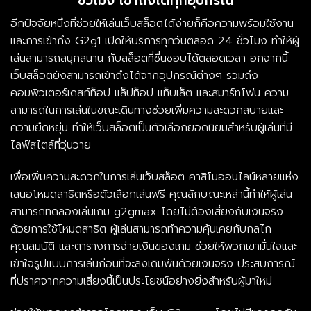
ชั่วโมง เข้าถึงได้ทุกอุปกรณ์
อีกปัจจัยหนึ่งที่ช่วยให้เล่นเว็บสล็อตได้ง่ายก็คือความพร้อมใช้งาน
และการเข้าถึง G2g1 เปิดให้บริการทุกวันตลอด 24 ชั่วโมง ทำให้ผู้
เล่นสามารถสนุกสนาน กับสล็อตที่ชื่นชอบได้ตลอดเวลา อกจากนี้
เว็บสล็อตยังสามารถเข้าถึงได้จากอุปกรณ์ต่างๆ รวมถึง
คอมพิวเตอร์เดสก์ท็อป แล็ปท็อป แท็บเล็ต และสมาร์ทโฟน ความ
สามารถในการเล่นในขณะเดินทางช่วยเพิ่มความสะดวกสบายและ
ความยืดหยุ่น ทำให้เว็บสล็อตเป็นตัวเลือกยอดนิยมสำหรับผู้เล่นที่มี
ไลฟ์สไตล์ที่วุ่นวาย
เพื่อเพิ่มความสะดวกในการเล่นเว็บสล็อต คาสิโนออนไลน์หลายแห่ง
เสนอโหมดสาธิตหรือตัวเลือกเล่นฟรี คุณลักษณะเหล่านี้ทำให้ผู้เล่น
สามารถทดลองเล่นเกม g2gmax โดยไม่ต้องเสี่ยงกับเงินจริง
ด้วยการใช้โหมดสาธิต ผู้เล่นสามารถทำความคุ้นเคยกับกลไก
คุณสมบัติ และตารางการจ่ายเงินของเกม ช่วยให้พวกเขามั่นใจและ
เข้าใจรูปแบบการเล่นก่อนที่จะลงเดิมพันด้วยเงินจริง ประสบการณ์
ที่ปราศจากความเสี่ยงนี้เป็นประโยชน์อย่างยิ่งสำหรับผู้มาใหม่