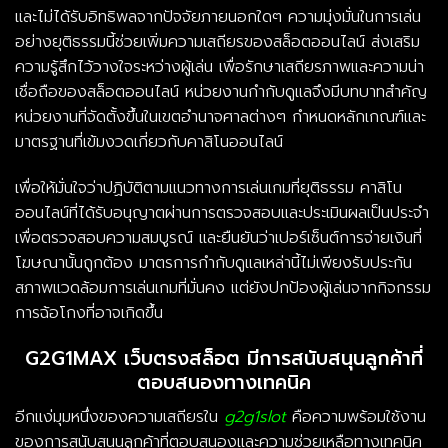
และไม่ได้รับอิทธิพลจากปัจจัยภายนอกใดๆ ความมุ่งมั่นในการเล่น
อย่างยุติธรรมนี้ช่วยเพิ่มความเสถียรของสล็อตออนไลน์ ส่งเสริม
ความรู้สึกไว้วางใจระหว่างผู้เล่น เพื่อรักษาเสถียรภาพและความน่า
เชื่อถือของสล็อตออนไลน์ หน่วยงานกำกับดูแลจึงมีบทบาทสำคัญ
หน่วยงานที่จัดตั้งขึ้นในเขตอำนาจศาลต่างๆ กำหนดหลักเกณฑ์และ
มาตรฐานที่เข้มงวดเกี่ยวกับคาสิโนออนไลน์
เพื่อให้มั่นใจว่าปฏิบัติตามแนวทางการเล่นเกมที่ยุติธรรม คาสิโน
ออนไลน์ที่ได้รับอนุญาตผ่านการตรวจสอบและประเมินผลเป็นประจำ
เพื่อตรวจสอบความสมบูรณ์ และยืนยันว่าเปอร์เซ็นต์การจ่ายเงินที่
โฆษณานั้นถูกต้อง มาตรการกำกับดูแลเหล่านี้ไม่เพียงรับประกัน
สภาพแวดล้อมการเล่นเกมที่มั่นคง แต่ยังปกป้องผู้เล่นจากกิจกรรม
การฉ้อโกงที่อาจเกิดขึ้น
G2G1MAX เว็บตรงสล็อต มีการสนับสนุนลูกค้าที่
ตอบสนองทางเทคนิค
อีกแง่มุมหนึ่งของความเสถียรใน
g2g1slot
คือความพร้อมใช้งาน
ของการสนับสนุนลูกค้าที่ตอบสนองและความช่วยเหลือทางเทคนิค