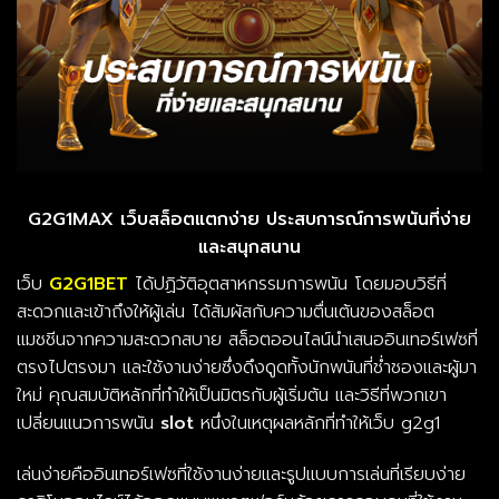
G2G1MAX เว็บสล็อตแตกง่าย ประสบการณ์การพนันที่ง่าย
และสนุกสนาน
เว็บ
G2G1BET
ได้ปฏิวัติอุตสาหกรรมการพนัน โดยมอบวิธีที่
สะดวกและเข้าถึงให้ผู้เล่น ได้สัมผัสกับความตื่นเต้นของสล็อต
แมชชีนจากความสะดวกสบาย สล็อตออนไลน์นำเสนออินเทอร์เฟซที่
ตรงไปตรงมา และใช้งานง่ายซึ่งดึงดูดทั้งนักพนันที่ช่ำชองและผู้มา
ใหม่ คุณสมบัติหลักที่ทำให้เป็นมิตรกับผู้เริ่มต้น และวิธีที่พวกเขา
เปลี่ยนแนวการพนัน
slot
หนึ่งในเหตุผลหลักที่ทำให้เว็บ g2g1
เล่นง่ายคืออินเทอร์เฟซที่ใช้งานง่ายและรูปแบบการเล่นที่เรียบง่าย