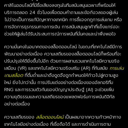
คาสิโนออนไลน์ที่มีชื่อเสียงลงทุนในทีมสนับสนุนเฉพาะที่พร้อมให้
บริการตลอด 24 ชั่วโมงเพื่อตอบคำถามและข้อกังวลของผู้เล่น
ไม่ว่าจะเป็นการแก้ปัญหาทางเทคนิค การชี้แจงกฎการเล่นเกม หรือ
การจัดการธุรกรรมทางการเงิน การสนับสนุนลูกค้าที่แข็งแกร่งจะ
ช่วยให้ผู้เล่นได้รับประสบการณ์การพนันที่มั่นคงและน่าพึงพอใจ
ความมั่นคงในอนาคตของสล็อตออนไลน์ ในขณะที่เทคโนโลยีมีการ
พัฒนาอย่างต่อเนื่อง ความเสถียรของสล็อตออนไลน์ก็พร้อมที่จะ
ปรับปรุงให้ดียิ่งขึ้นไปอีก ด้วยการผสานรวมเทคโนโลยีความจริง
เสมือน (VR) และเทคโนโลยีความจริงเสริม (AR) ที่ทันสมัย
การเล่น
เกมสล็อต
ที่ดื่มด่ำและน่าดึงดูดจึงถูกกำหนดให้ก้าวไปสู่ความสูง
ใหม่ ยิ่งไปกว่านั้น การปรับแต่งอย่างต่อเนื่องของอัลกอริทึม
RNG และการรวมตัวกันของปัญญาประดิษฐ์ (AI) จะช่วยเพิ่ม
ความยุติธรรมและความเสถียรของแพลตฟอร์มการพนันดิจิทัล
อย่างต่อเนื่อง
ความเสถียรของ
สล็อตออนไลน์
เป็นผลมาจากความก้าวหน้าทาง
เทคโนโลยีอย่างต่อเนื่อง ที่เชื่อถือได้ และการดำเนินการตาม