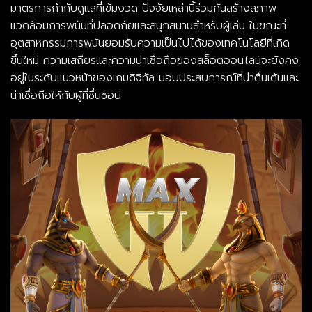
มาตรการกำกับดูแลที่เข้มงวด ปัจจัยเหล่านี้ร่วมกันสร้างสภาพ
แวดล้อมการพนันที่ปลอดภัยและสนุกสนานสำหรับผู้เล่น ในขณะที่
อุตสาหกรรมการพนันยอมรับความเป็นไปได้ของเทคโนโลยีที่เกิด
ขึ้นใหม่ ความเสถียรและความน่าเชื่อถือของสล็อตออนไลน์จะยังคง
อยู่ในระดับแนวหน้าของเกมดิจิทัล มอบประสบการณ์ที่น่าตื่นเต้นและ
น่าเชื่อถือให้กับผู้ที่ชื่นชอบ