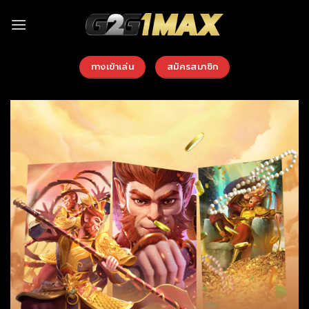
Skip
to
content
ทางเข้าเล่น
สมัครสมาชิก