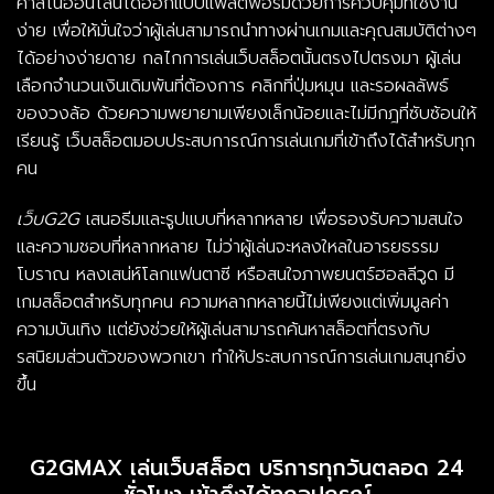
คาสิโนออนไลน์ได้ออกแบบแพลตฟอร์มด้วยการควบคุมที่ใช้งาน
ง่าย เพื่อให้มั่นใจว่าผู้เล่นสามารถนำทางผ่านเกมและคุณสมบัติต่างๆ
ได้อย่างง่ายดาย กลไกการเล่นเว็บสล็อตนั้นตรงไปตรงมา ผู้เล่น
เลือกจำนวนเงินเดิมพันที่ต้องการ คลิกที่ปุ่มหมุน และรอผลลัพธ์
ของวงล้อ ด้วยความพยายามเพียงเล็กน้อยและไม่มีกฎที่ซับซ้อนให้
เรียนรู้ เว็บสล็อตมอบประสบการณ์การเล่นเกมที่เข้าถึงได้สำหรับทุก
คน
เว็บ
G2G
เสนอธีมและรูปแบบที่หลากหลาย เพื่อรองรับความสนใจ
และความชอบที่หลากหลาย ไม่ว่าผู้เล่นจะหลงใหลในอารยธรรม
โบราณ หลงเสน่ห์โลกแฟนตาซี หรือสนใจภาพยนตร์ฮอลลีวูด มี
เกมสล็อตสำหรับทุกคน ความหลากหลายนี้ไม่เพียงแต่เพิ่มมูลค่า
ความบันเทิง แต่ยังช่วยให้ผู้เล่นสามารถค้นหาสล็อตที่ตรงกับ
รสนิยมส่วนตัวของพวกเขา ทำให้ประสบการณ์การเล่นเกมสนุกยิ่ง
ขึ้น
G2GMAX เล่นเว็บสล็อต บริการทุกวันตลอด 24