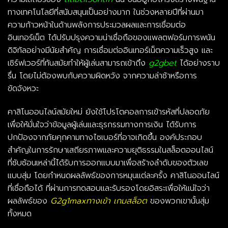
ทางเทคโนโลยีที่สนับสนุนเป็นอย่างมาก ในช่วงหลายปีที่ผ่านมา
ความก้าวหน้าในด้านพลังการประมวลผลและการเชื่อมต่อ
อินเทอร์เน็ต ได้ปรับปรุงความน่าเชื่อถือของแพลตฟอร์มการพนัน
ดิจิทัลอย่างมีนัยสำคัญ การเชื่อมต่ออินเทอร์เน็ตความเร็วสูง และ
เซิร์ฟเวอร์ที่ทันสมัยทำให้ผู้เล่นสามารถเข้าถึง
g2gbet
ได้อย่างราบ
รื่น โดยไม่ต้องพบกับความผิดหวัง จากความล่าช้าหรือการ
ขัดจังหวะ
คาสิโนออนไลน์สมัยใหม่ ยังใช้โปรโตคอลการเข้ารหัสที่ปลอดภัย
เพื่อให้มั่นใจว่าข้อมูลผู้เล่นและธุรกรรมทางการเงิน ได้รับการ
ปกป้องจากภัยคุกคามทางไซเบอร์ที่อาจเกิดขึ้น องค์ประกอบ
สำคัญในการรักษาเสถียรภาพและความยุติธรรมในสล็อตออนไลน์
ที่ซับซ้อนเหล่านี้ได้รับการออกแบบมาเพื่อสร้างลำดับของตัวเลข
แบบสุ่ม โดยกำหนดผลลัพธ์ของการหมุนแต่ละครั้ง คาสิโนออนไลน์
ที่เชื่อถือได้ ที่ผ่านการทดสอบและรับรองโดยอิสระเพื่อให้แน่ใจว่า
ผลลัพธ์ของ
G2g1max
ทางเข้า
เกมสล็อต
ของพวกเขานั้นสุ่ม
ทั้งหมด