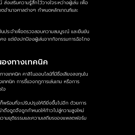
งเสริมความรู้สึกไว้วางใจระหว่างผู้เล่น เพื่อ
ในเขตอำนาจศาลต่างๆ กำหนดหลักเกณฑ์และ
ลเป็นประจำเพื่อตรวจสอบความสมบูรณ์ และยืนยัน
มั่นคง แต่ยังปกป้องผู้เล่นจากกิจกรรมการฉ้อโกง
สนองทางเทคนิค
เทคนิค คาสิโนออนไลน์ที่มีชื่อเสียงลงทุนใน
างเทคนิค การชี้แจงกฎการเล่นเกม หรือการ
อใจ
อมที่จะปรับปรุงให้ดียิ่งขึ้นไปอีก ด้วยการ
ละน่าดึงดูดจึงถูกกำหนดให้ก้าวไปสู่ความสูงใหม่
ิ่มความยุติธรรมและความเสถียรของแพลตฟอร์ม