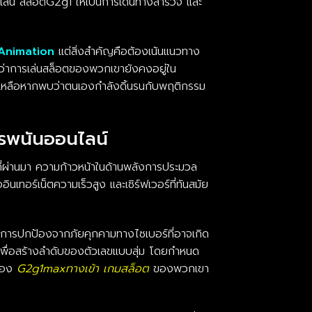
การเล่น สล็อตG2g1 ให้เป็นการเดินทางสำรวจ และ
Animation
แต่สิ่งสำคัญคือต้องเน้นแนวทาง
่ใจว่าการเล่นสล็อตของพวกเขายังคงอยู่ใน
ยเหลือหากพบว่าตนเองกำลังดิ้นรนกับพฤติกรรม
ารพนันออนไลน์
ีที่ผ่านมา ความก้าวหน้าในด้านพลังการประมวล
นเทอร์เน็ตความเร็วสูง และเซิร์ฟเวอร์ที่ทันสมัย
้รับการปกป้องจากภัยคุกคามทางไซเบอร์ที่อาจเกิด
เพื่อสร้างลำดับของตัวเลขแบบสุ่ม โดยกำหนด
์ของ
G2g1max
ทางเข้า
เกมสล็อต
ของพวกเขา