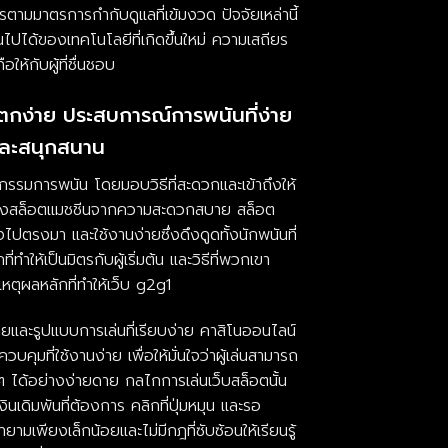
รตามมาตรการกำกับดูแลที่เข้มงวด ปัจจัยเหล่านี้
ได้ของเทคโนโลยีที่เกิดขึ้นใหม่ ความเสถียร
ห้กับผู้ที่ชื่นชอบ
กง่าย ประสบการณ์การพนันที่ง่าย
ละสนุกสนาน
หกรรมการพนัน โดยมอบวิธีที่สะดวกและเข้าถึงให้
ต้นของสล็อตแมชชีนจากความสะดวกสบาย สล็อต
ไปตรงมา และใช้งานง่ายซึ่งดึงดูดทั้งนักพนันที่
่ทำให้เป็นมิตรกับผู้เริ่มต้น และวิธีที่พวกเขา
เหตุผลหลักที่ทำให้เว็บ g2g1
ง่ายและรูปแบบการเล่นที่เรียบง่าย คาสิโนออนไลน์
มที่ใช้งานง่าย เพื่อให้มั่นใจว่าผู้เล่นสามารถ
 ได้อย่างง่ายดาย กลไกการเล่นเว็บสล็อตนั้น
นเดิมพันที่ต้องการ คลิกที่ปุ่มหมุน และรอ
เพียงเล็กน้อยและไม่มีกฎที่ซับซ้อนให้เรียนรู้