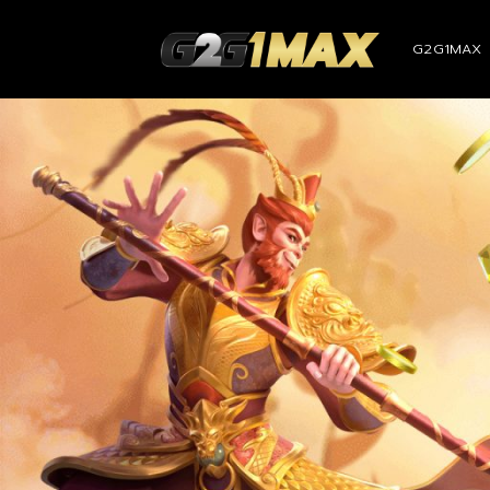
Skip
to
G2G1MAX
content