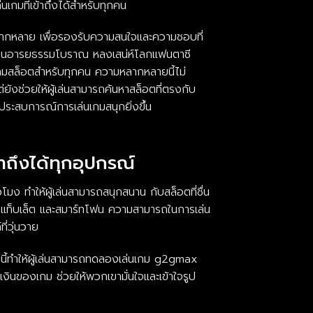
กมที่เข้าถึงได้สำหรับทุกคน
ลากหลาย เพื่อรองรับความสนใจและความชอบที่
หลในอารยธรรมโบราณ หลงเสน่ห์โลกแฟนตาซี
กมสล็อตสำหรับทุกคน ความหลากหลายนี้ไม่
ต่ยังช่วยให้ผู้เล่นสามารถค้นหาสล็อตที่ตรงกับ
ระสบการณ์การเล่นเกมสนุกยิ่งขึ้น
ถึงได้ทุกอุปกรณ์
โมง ทำให้ผู้เล่นสามารถสนุกสนาน กับสล็อตที่ชื่น
 แท็บเล็ต และสมาร์ทโฟน ความสามารถในการเล่น
ี่วุ่นวาย
านี้ทำให้ผู้เล่นสามารถทดลองเล่นเกม g2gmax
งินของเกม ช่วยให้พวกเขามั่นใจและเข้าใจรูป