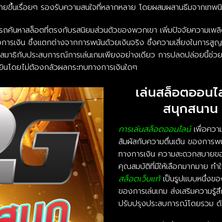
ายขึ้นเรื่อยๆ รองรับความสนใจที่หลากหลาย โดยผสมผสานธีมจากเทพนิ
่นสามารถค้นหาสล็อตที่ตรงกับรสนิยมส่วนตัวของพวกเขา เพิ่มปัจจัยความเพ
เงิน ซึ่งแตกต่างจากการพนันด้วยเงินจริง ซึ่งความเสี่ยงในการสูญเส
่นมีสมาธิกับประสบการณ์การเล่นเกมเพียงอย่างเดียว การปลดปล่อยนี้ช่ว
ยินโดยไม่ต้องกลัวผลกระทบทางการเงินใดๆ
เล่นสล็อตออนไ
สนุกสนาน ม
การเล่นสล็อตออนไลน์
เพื่อควา
สัมผัสกับความตื่นเต้น ของกา
ทางการเงิน ความสะดวกสบายของ 
คุณสมบัติที่มีให้เลือกมากมาย ทำ
สล็อตเว็บแท้
เป็นรูปแบบหนึ่งของค
ของการเล่นเกม ส่งเสริมความรู้ส
ปรับปรุงประสบการณ์โดยรวม ด้ว