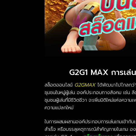
G2G1 MAX การเล่นเก
สล็อตออนไลน์
G2GMAX
ได้พัฒนาไปไกลกว่าป
ชุมชนในหมู่ผู้เล่น องค์ประกอบทางสังคม เช่น ลีดเ
ชุมชนผู้เล่นที่มีชีวิตชีวา จะเพิ่มมิติใหม่แห่
ความแปลกใหม่
ในการผสมผสานองค์ประกอบการเล่นเกมเข้ากับเกมข
สำเร็จ หรือบรรลุเหตุการณ์สำคัญภายในเกม อ