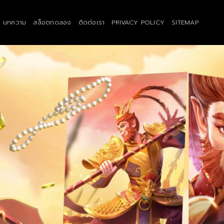
บทความ
สล็อตทดลอง
ติดต่อเรา
PRIVACY POLICY
SITEMAP