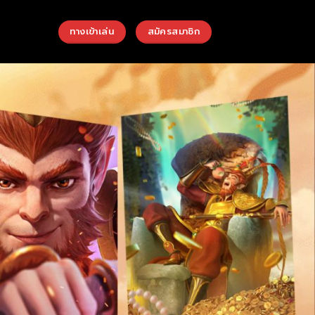
ทางเข้าเล่น
สมัครสมาชิก