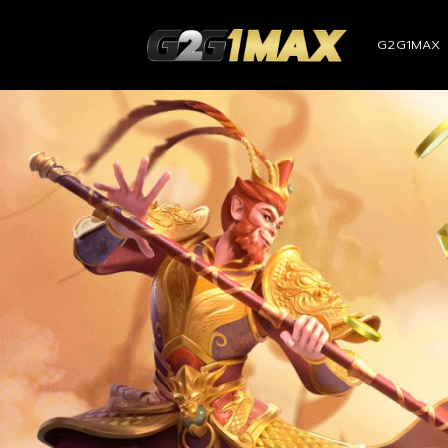
Skip
to
G2G1MAX
content