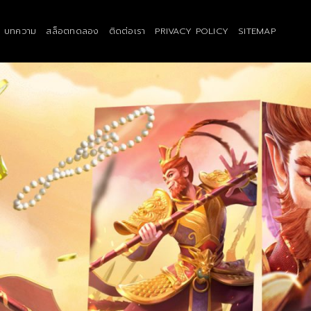
บทความ
สล็อตทดลอง
ติดต่อเรา
PRIVACY POLICY
SITEMAP