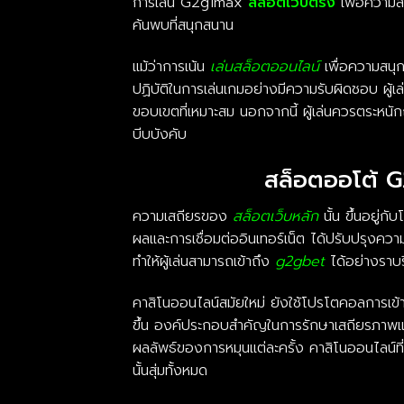
การเล่น G2g1max
สล็อตเว็บตรง
เพื่อความสน
ค้นพบที่สนุกสนาน
แม้ว่าการเน้น
เล่นสล็อตออนไลน์
เพื่อความสนุ
ปฏิบัติในการเล่นเกมอย่างมีความรับผิดชอบ ผู้เ
ขอบเขตที่เหมาะสม นอกจากนี้ ผู้เล่นควรตระห
บีบบังคับ
สล็อตออโต้ G
ความเสถียรของ
สล็อตเว็บหลัก
นั้น ขึ้นอยู่
ผลและการเชื่อมต่ออินเทอร์เน็ต ได้ปรับปรุงความ
ทำให้ผู้เล่นสามารถเข้าถึง
g2gbet
ได้อย่างราบ
คาสิโนออนไลน์สมัยใหม่ ยังใช้โปรโตคอลการเข้าร
ขึ้น องค์ประกอบสำคัญในการรักษาเสถียรภาพแล
ผลลัพธ์ของการหมุนแต่ละครั้ง คาสิโนออนไลน์ที่
นั้นสุ่มทั้งหมด