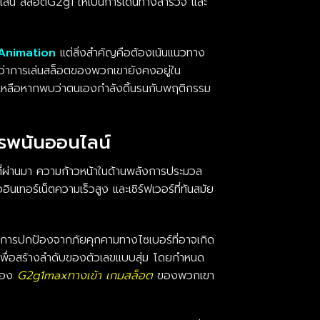
การเล่น สล็อตG2g1 ให้เป็นการเดินทางสำรวจ และ
Animation
แต่สิ่งสำคัญคือต้องเน้นแนวทาง
่ใจว่าการเล่นสล็อตของพวกเขายังคงอยู่ใน
ยเหลือหากพบว่าตนเองกำลังดิ้นรนกับพฤติกรรม
ารพนันออนไลน์
ีที่ผ่านมา ความก้าวหน้าในด้านพลังการประมวล
นเทอร์เน็ตความเร็วสูง และเซิร์ฟเวอร์ที่ทันสมัย
้รับการปกป้องจากภัยคุกคามทางไซเบอร์ที่อาจเกิด
เพื่อสร้างลำดับของตัวเลขแบบสุ่ม โดยกำหนด
์ของ
G2g1max
ทางเข้า
เกมสล็อต
ของพวกเขา