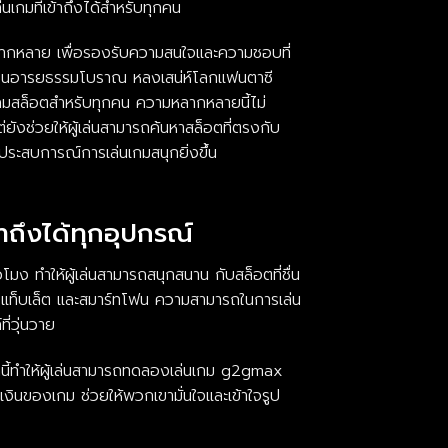
กมที่เข้าถึงได้สำหรับทุกคน
ลากหลาย เพื่อรองรับความสนใจและความชอบที่
หลในอารยธรรมโบราณ หลงเสน่ห์โลกแฟนตาซี
กมสล็อตสำหรับทุกคน ความหลากหลายนี้ไม่
ต่ยังช่วยให้ผู้เล่นสามารถค้นหาสล็อตที่ตรงกับ
ระสบการณ์การเล่นเกมสนุกยิ่งขึ้น
ถึงได้ทุกอุปกรณ์
โมง ทำให้ผู้เล่นสามารถสนุกสนาน กับสล็อตที่ชื่น
 แท็บเล็ต และสมาร์ทโฟน ความสามารถในการเล่น
ี่วุ่นวาย
านี้ทำให้ผู้เล่นสามารถทดลองเล่นเกม g2gmax
งินของเกม ช่วยให้พวกเขามั่นใจและเข้าใจรูป