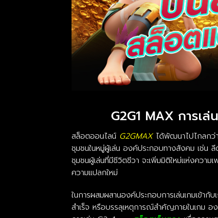
G2G1 MAX การเล่นเก
สล็อตออนไลน์
G2GMAX
ได้พัฒนาไปไกลกว่าป
ชุมชนในหมู่ผู้เล่น องค์ประกอบทางสังคม เช่น ลีดเ
ชุมชนผู้เล่นที่มีชีวิตชีวา จะเพิ่มมิติใหม่แห่
ความแปลกใหม่
ในการผสมผสานองค์ประกอบการเล่นเกมเข้ากับเกมข
สำเร็จ หรือบรรลุเหตุการณ์สำคัญภายในเกม อ