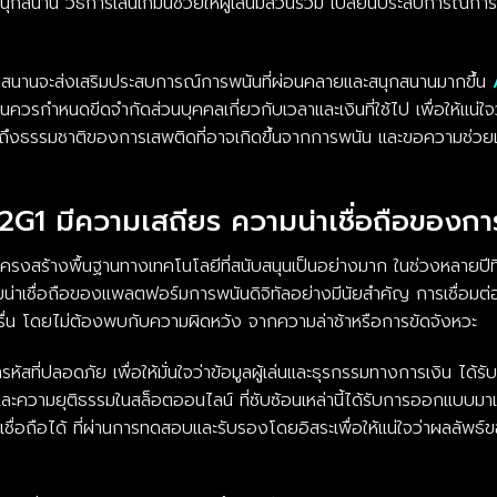
ุกสนาน วิธีการเล่นเกมนี้ช่วยให้ผู้เล่นมีส่วนร่วม เปลี่ยนประสบการณ์
กสนานจะส่งเสริมประสบการณ์การพนันที่ผ่อนคลายและสนุกสนานมากขึ้น
ล่นควรกำหนดขีดจำกัดส่วนบุคคลเกี่ยวกับเวลาและเงินที่ใช้ไป เพื่อให้แน
นักถึงธรรมชาติของการเสพติดที่อาจเกิดขึ้นจากการพนัน และขอความช่ว
2G1 มีความเสถียร ความน่าเชื่อถือของก
กับโครงสร้างพื้นฐานทางเทคโนโลยีที่สนับสนุนเป็นอย่างมาก ในช่วงหลายป
น่าเชื่อถือของแพลตฟอร์มการพนันดิจิทัลอย่างมีนัยสำคัญ การเชื่อมต่ออิ
รื่น โดยไม่ต้องพบกับความผิดหวัง จากความล่าช้าหรือการขัดจังหวะ
หัสที่ปลอดภัย เพื่อให้มั่นใจว่าข้อมูลผู้เล่นและธุรกรรมทางการเงิน ได
ะความยุติธรรมในสล็อตออนไลน์ ที่ซับซ้อนเหล่านี้ได้รับการออกแบบมา
เชื่อถือได้ ที่ผ่านการทดสอบและรับรองโดยอิสระเพื่อให้แน่ใจว่าผลลัพธ