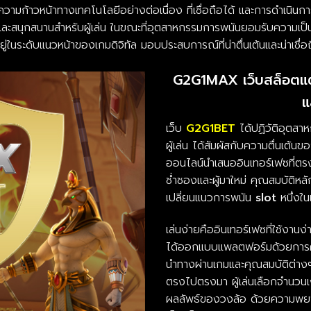
ามก้าวหน้าทางเทคโนโลยีอย่างต่อเนื่อง ที่เชื่อถือได้ และการดำเนินกา
ะสนุกสนานสำหรับผู้เล่น ในขณะที่อุตสาหกรรมการพนันยอมรับความเป็นไป
นระดับแนวหน้าของเกมดิจิทัล มอบประสบการณ์ที่น่าตื่นเต้นและน่าเชื่อถือใ
G2G1MAX เว็บสล็อตแต
แ
เว็บ
G2G1BET
ได้ปฏิวัติอุตสา
ผู้เล่น ได้สัมผัสกับความตื่นเ
ออนไลน์นำเสนออินเทอร์เฟซที่ตรง
ช่ำชองและผู้มาใหม่ คุณสมบัติหลักที
เปลี่ยนแนวการพนัน
slot
หนึ่งใน
เล่นง่ายคืออินเทอร์เฟซที่ใช้งาน
ได้ออกแบบแพลตฟอร์มด้วยการควบคุ
นำทางผ่านเกมและคุณสมบัติต่างๆ
ตรงไปตรงมา ผู้เล่นเลือกจำนวนเงิ
ผลลัพธ์ของวงล้อ ด้วยความพยายาม