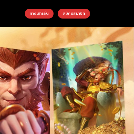
ทางเข้าเล่น
สมัครสมาชิก