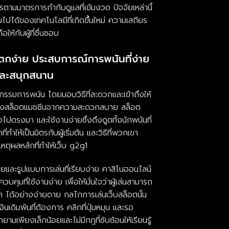
รตามมาตรการกำกับดูแลที่เข้มงวด ปัจจัยเหล่านี้
ได้ของเทคโนโลยีที่เกิดขึ้นใหม่ ความเสถียร
ห้กับผู้ที่ชื่นชอบ
กง่าย ประสบการณ์การพนันที่ง่าย
ละสนุกสนาน
หกรรมการพนัน โดยมอบวิธีที่สะดวกและเข้าถึงให้
ต้นของสล็อตแมชชีนจากความสะดวกสบาย สล็อต
ไปตรงมา และใช้งานง่ายซึ่งดึงดูดทั้งนักพนันที่
่ทำให้เป็นมิตรกับผู้เริ่มต้น และวิธีที่พวกเขา
เหตุผลหลักที่ทำให้เว็บ g2g1
ง่ายและรูปแบบการเล่นที่เรียบง่าย คาสิโนออนไลน์
มที่ใช้งานง่าย เพื่อให้มั่นใจว่าผู้เล่นสามารถ
 ได้อย่างง่ายดาย กลไกการเล่นเว็บสล็อตนั้น
นเดิมพันที่ต้องการ คลิกที่ปุ่มหมุน และรอ
เพียงเล็กน้อยและไม่มีกฎที่ซับซ้อนให้เรียนรู้