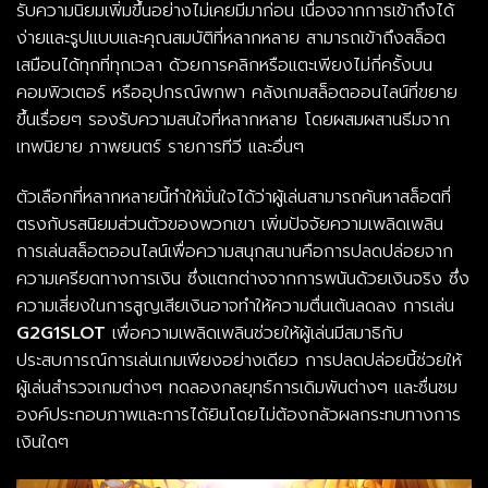
รับความนิยมเพิ่มขึ้นอย่างไม่เคยมีมาก่อน เนื่องจากการเข้าถึงได้
ง่ายและรูปแบบและคุณสมบัติที่หลากหลาย สามารถเข้าถึงสล็อต
เสมือนได้ทุกที่ทุกเวลา ด้วยการคลิกหรือแตะเพียงไม่กี่ครั้งบน
คอมพิวเตอร์ หรืออุปกรณ์พกพา คลังเกมสล็อตออนไลน์ที่ขยาย
ขึ้นเรื่อยๆ รองรับความสนใจที่หลากหลาย โดยผสมผสานธีมจาก
เทพนิยาย ภาพยนตร์ รายการทีวี และอื่นๆ
ตัวเลือกที่หลากหลายนี้ทำให้มั่นใจได้ว่าผู้เล่นสามารถค้นหาสล็อตที่
ตรงกับรสนิยมส่วนตัวของพวกเขา เพิ่มปัจจัยความเพลิดเพลิน
การเล่นสล็อตออนไลน์เพื่อความสนุกสนานคือการปลดปล่อยจาก
ความเครียดทางการเงิน ซึ่งแตกต่างจากการพนันด้วยเงินจริง ซึ่ง
ความเสี่ยงในการสูญเสียเงินอาจทำให้ความตื่นเต้นลดลง การเล่น
G2G1SLOT
เพื่อความเพลิดเพลินช่วยให้ผู้เล่นมีสมาธิกับ
ประสบการณ์การเล่นเกมเพียงอย่างเดียว การปลดปล่อยนี้ช่วยให้
ผู้เล่นสำรวจเกมต่างๆ ทดลองกลยุทธ์การเดิมพันต่างๆ และชื่นชม
องค์ประกอบภาพและการได้ยินโดยไม่ต้องกลัวผลกระทบทางการ
เงินใดๆ