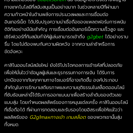
ทางเทคโนโลยีที่สนับสนุนเป็นอย่างมาก ในช่วงหลายปีที่ผ่านมา
ความก้าวหน้าในด้านพลังการประมวลผลและการเชื่อมต่อ
อินเทอร์เน็ต ได้ปรับปรุงความน่าเชื่อถือของแพลตฟอร์มการพนัน
ดิจิทัลอย่างมีนัยสำคัญ การเชื่อมต่ออินเทอร์เน็ตความเร็วสูง และ
เซิร์ฟเวอร์ที่ทันสมัยทำให้ผู้เล่นสามารถเข้าถึง
g2gbet
ได้อย่างราบ
รื่น โดยไม่ต้องพบกับความผิดหวัง จากความล่าช้าหรือการ
ขัดจังหวะ
คาสิโนออนไลน์สมัยใหม่ ยังใช้โปรโตคอลการเข้ารหัสที่ปลอดภัย
เพื่อให้มั่นใจว่าข้อมูลผู้เล่นและธุรกรรมทางการเงิน ได้รับการ
ปกป้องจากภัยคุกคามทางไซเบอร์ที่อาจเกิดขึ้น องค์ประกอบ
สำคัญในการรักษาเสถียรภาพและความยุติธรรมในสล็อตออนไลน์
ที่ซับซ้อนเหล่านี้ได้รับการออกแบบมาเพื่อสร้างลำดับของตัวเลข
แบบสุ่ม โดยกำหนดผลลัพธ์ของการหมุนแต่ละครั้ง คาสิโนออนไลน์
ที่เชื่อถือได้ ที่ผ่านการทดสอบและรับรองโดยอิสระเพื่อให้แน่ใจว่า
ผลลัพธ์ของ
G2g1max
ทางเข้า
เกมสล็อต
ของพวกเขานั้นสุ่ม
ทั้งหมด