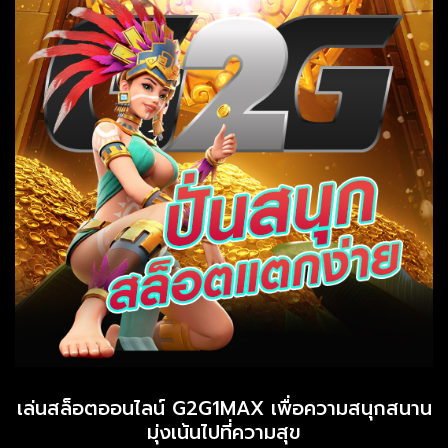
เล่นสล็อตออนไลน์ G2G1MAX เพื่อความสนุกสนาน
มุ่งเน้นไปที่ความสุข