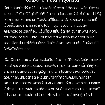
ชั่วโมง เข้าถึงได้ทุกอุปกรณ์
อีกปัจจัยหนึ่งที่ช่วยให้เล่นเว็บสล็อตได้ง่ายก็คือความพร้อมใช้งาน
และการเข้าถึง G2g1 เปิดให้บริการทุกวันตลอด 24 ชั่วโมง ทำให้ผู้
เล่นสามารถสนุกสนาน กับสล็อตที่ชื่นชอบได้ตลอดเวลา อกจากนี้
เว็บสล็อตยังสามารถเข้าถึงได้จากอุปกรณ์ต่างๆ รวมถึง
คอมพิวเตอร์เดสก์ท็อป แล็ปท็อป แท็บเล็ต และสมาร์ทโฟน ความ
สามารถในการเล่นในขณะเดินทางช่วยเพิ่มความสะดวกสบายและ
ความยืดหยุ่น ทำให้เว็บสล็อตเป็นตัวเลือกยอดนิยมสำหรับผู้เล่นที่มี
ไลฟ์สไตล์ที่วุ่นวาย
เพื่อเพิ่มความสะดวกในการเล่นเว็บสล็อต คาสิโนออนไลน์หลายแห่ง
เสนอโหมดสาธิตหรือตัวเลือกเล่นฟรี คุณลักษณะเหล่านี้ทำให้ผู้เล่น
สามารถทดลองเล่นเกม g2gmax โดยไม่ต้องเสี่ยงกับเงินจริง
ด้วยการใช้โหมดสาธิต ผู้เล่นสามารถทำความคุ้นเคยกับกลไก
คุณสมบัติ และตารางการจ่ายเงินของเกม ช่วยให้พวกเขามั่นใจและ
เข้าใจรูปแบบการเล่นก่อนที่จะลงเดิมพันด้วยเงินจริง ประสบการณ์
ที่ปราศจากความเสี่ยงนี้เป็นประโยชน์อย่างยิ่งสำหรับผู้มาใหม่