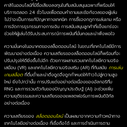
คาสิโนออนไลน์ที่มีชื่อเสียงลงทุนในทีมสนับสนุนเฉพาะที่พร้อมให้
บริการตลอด 24 ชั่วโมงเพื่อตอบคำถามและข้อกังวลของผู้เล่น
ไม่ว่าจะเป็นการแก้ปัญหาทางเทคนิค การชี้แจงกฎการเล่นเกม หรือ
การจัดการธุรกรรมทางการเงิน การสนับสนุนลูกค้าที่แข็งแกร่งจะ
ช่วยให้ผู้เล่นได้รับประสบการณ์การพนันที่มั่นคงและน่าพึงพอใจ
ความมั่นคงในอนาคตของสล็อตออนไลน์ ในขณะที่เทคโนโลยีมีการ
พัฒนาอย่างต่อเนื่อง ความเสถียรของสล็อตออนไลน์ก็พร้อมที่จะ
ปรับปรุงให้ดียิ่งขึ้นไปอีก ด้วยการผสานรวมเทคโนโลยีความจริง
เสมือน (VR) และเทคโนโลยีความจริงเสริม (AR) ที่ทันสมัย
การเล่น
เกมสล็อต
ที่ดื่มด่ำและน่าดึงดูดจึงถูกกำหนดให้ก้าวไปสู่ความสูง
ใหม่ ยิ่งไปกว่านั้น การปรับแต่งอย่างต่อเนื่องของอัลกอริทึม
RNG และการรวมตัวกันของปัญญาประดิษฐ์ (AI) จะช่วยเพิ่ม
ความยุติธรรมและความเสถียรของแพลตฟอร์มการพนันดิจิทัล
อย่างต่อเนื่อง
ความเสถียรของ
สล็อตออนไลน์
เป็นผลมาจากความก้าวหน้าทาง
เทคโนโลยีอย่างต่อเนื่อง ที่เชื่อถือได้ และการดำเนินการตาม