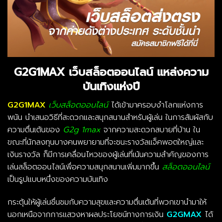
G2G1MAX เว็บสล็อตออนไลน์ แหล่งความ
บันเทิงแห่งปี
G2G1MAX
เว็บสล็อตออนไลน์
ได้เข้ามาครอบงำโลกแห่งการ
พนัน นำเสนอวิธีที่สะดวกและสนุกสนานสำหรับผู้เล่น ในการสัมผัสกับ
ความตื่นเต้นของ
G2g 1max
จากความสะดวกสบายที่บ้าน ใน
ขณะที่นักลงทุนบางคนพยายามที่จะชนะรางวัลแจ็คพอตใหญ่และ
เงินรางวัล ก็มีการเคลื่อนไหวของผู้เล่นที่เน้นความสำคัญของการ
เล่นสล็อตออนไลน์เพื่อความสนุกสนานเพิ่มมากขึ้น
สล็อตออนไลน์
เป็นรูปแบบหนึ่งของความบันเทิง
กระตุ้นให้ผู้เล่นชื่นชมกับความสุขและความตื่นเต้นที่พวกเขานำมาให้
นอกเหนือจากการแสวงหาผลประโยชน์ทางการเงิน
G2GMAX
ได้