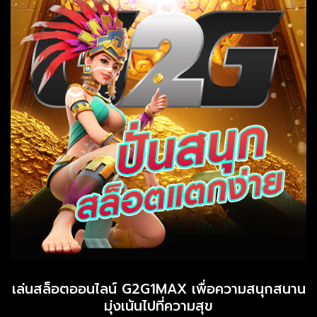
เล่นสล็อตออนไลน์ G2G1MAX เพื่อความสนุกสนาน
มุ่งเน้นไปที่ความสุข