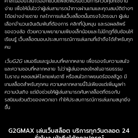
คาสิโนออนไลน์ได้ออกแบบแพลตฟอร์มด้วยการควบคุมที่ใช้งาน
ง่าย เพื่อให้มั่นใจว่าผู้เล่นสามารถนำทางผ่านเกมและคุณสมบัติต่างๆ
ได้อย่างง่ายดาย กลไกการเล่นเว็บสล็อตนั้นตรงไปตรงมา ผู้เล่น
เลือกจำนวนเงินเดิมพันที่ต้องการ คลิกที่ปุ่มหมุน และรอผลลัพธ์
ของวงล้อ ด้วยความพยายามเพียงเล็กน้อยและไม่มีกฎที่ซับซ้อนให้
เรียนรู้ เว็บสล็อตมอบประสบการณ์การเล่นเกมที่เข้าถึงได้สำหรับทุก
คน
เว็บ
G2G
เสนอธีมและรูปแบบที่หลากหลาย เพื่อรองรับความสนใจ
และความชอบที่หลากหลาย ไม่ว่าผู้เล่นจะหลงใหลในอารยธรรม
โบราณ หลงเสน่ห์โลกแฟนตาซี หรือสนใจภาพยนตร์ฮอลลีวูด มี
เกมสล็อตสำหรับทุกคน ความหลากหลายนี้ไม่เพียงแต่เพิ่มมูลค่า
ความบันเทิง แต่ยังช่วยให้ผู้เล่นสามารถค้นหาสล็อตที่ตรงกับ
รสนิยมส่วนตัวของพวกเขา ทำให้ประสบการณ์การเล่นเกมสนุกยิ่ง
ขึ้น
G2GMAX เล่นเว็บสล็อต บริการทุกวันตลอด 24