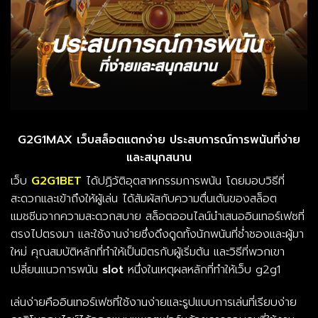
G2G1MAX เว็บสล็อตแตกง่าย ประสบการณ์การพนันที่ง่าย
และสนุกสนาน
เว็บ
G2G1BET
ได้ปฏิวัติอุตสาหกรรมการพนัน โดยมอบวิธีที่
สะดวกและเข้าถึงให้ผู้เล่น ได้สัมผัสกับความตื่นเต้นของสล็อต
แมชชีนจากความสะดวกสบาย สล็อตออนไลน์นำเสนออินเทอร์เฟซที่
ตรงไปตรงมา และใช้งานง่ายซึ่งดึงดูดทั้งนักพนันที่ช่ำชองและผู้มา
ใหม่ คุณสมบัติหลักที่ทำให้เป็นมิตรกับผู้เริ่มต้น และวิธีที่พวกเขา
เปลี่ยนแนวการพนัน
slot
หนึ่งในเหตุผลหลักที่ทำให้เว็บ g2g1
เล่นง่ายคืออินเทอร์เฟซที่ใช้งานง่ายและรูปแบบการเล่นที่เรียบง่าย