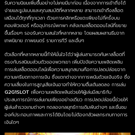
รับความนิยมเพิ่มขึ้นอย่างไม่เคยมีมาก่อน เนื่องจากการเข้าถึงได้
ง่ายและรูปแบบและคุณสมบัติที่หลากหลาย สามารถเข้าถึงสล็อต
เสมือนได้ทุกที่ทุกเวลา ด้วยการคลิกหรือแตะเพียงไม่กี่ครั้งบน
คอมพิวเตอร์ หรืออุปกรณ์พกพา คลังเกมสล็อตออนไลน์ที่ขยาย
ขึ้นเรื่อยๆ รองรับความสนใจที่หลากหลาย โดยผสมผสานธีมจาก
เทพนิยาย ภาพยนตร์ รายการทีวี และอื่นๆ
ตัวเลือกที่หลากหลายนี้ทำให้มั่นใจได้ว่าผู้เล่นสามารถค้นหาสล็อตที่
ตรงกับรสนิยมส่วนตัวของพวกเขา เพิ่มปัจจัยความเพลิดเพลิน
การเล่นสล็อตออนไลน์เพื่อความสนุกสนานคือการปลดปล่อยจาก
ความเครียดทางการเงิน ซึ่งแตกต่างจากการพนันด้วยเงินจริง ซึ่ง
ความเสี่ยงในการสูญเสียเงินอาจทำให้ความตื่นเต้นลดลง การเล่น
G2G1SLOT
เพื่อความเพลิดเพลินช่วยให้ผู้เล่นมีสมาธิกับ
ประสบการณ์การเล่นเกมเพียงอย่างเดียว การปลดปล่อยนี้ช่วยให้
ผู้เล่นสำรวจเกมต่างๆ ทดลองกลยุทธ์การเดิมพันต่างๆ และชื่นชม
องค์ประกอบภาพและการได้ยินโดยไม่ต้องกลัวผลกระทบทางการ
เงินใดๆ