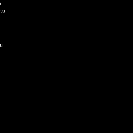
)
คุณ
่น