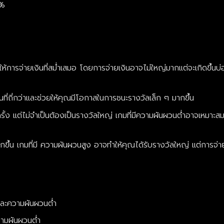
7%
ห้การจ่ายเงินที่สม่ำเสมอ โดยการจ่ายเงินอาจไม่ใหญ่มากแต่จะเกิดขึ้นบ
นที่ถี่กว่าและช่วยให้คุณมีโอกาสในการชนะรางวัลเล็ก ๆ มากขึ้น
รั้ง แต่ไม่จำเป็นต้องเป็นรางวัลใหญ่ เกมที่มีความผันผวนต่ำอาจเหมาะส
ึ้น เกมที่มี ความผันผวนสูง อาจทำให้คุณได้รับรางวัลใหญ่ แต่การจ่า
ละความผันผวนต่ำ
ามผันผวนต่ำ