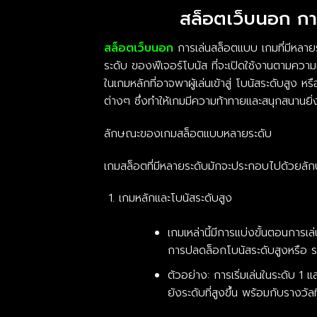
สล็อตเว็บนอก กา
สล็อตเว็บนอก
การเล่นสล็อตแบบ เกมที่มีหลายร
ระดับ ของฟีเจอร์โบนัส ที่จะเปิดใช้งานตามความ
ในเกมหลักที่อาจพาผู้เล่นเข้าสู่ โบนัสระดับสูง ห
ต่างๆ ซึ่งทำให้เกมมีความท้าทายและสนุกสนานยิ่ง
ลักษณะของเกมสล็อตแบบหลายระดับ
เกมสล็อตที่มีหลายระดับมักจะประกอบไปด้วยลักษ
เกมหลักและโบนัสระดับสูง
เกมเหล่านี้มีการแบ่งขั้นตอนการเล
การปลดล็อกโบนัสระดับสูงหรือ รอ
ตัวอย่าง: การเริ่มเล่นในระดับ 1
ยังระดับที่สูงขึ้น พร้อมกับรางวัลท