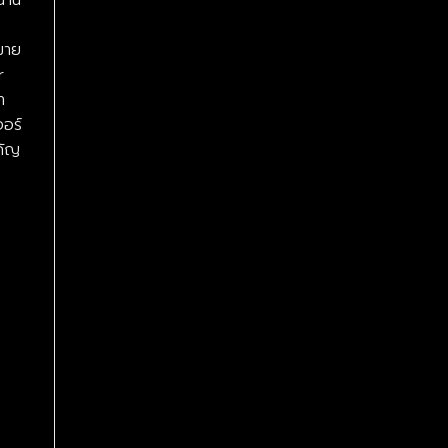
ำนาน
มาย
r
ำ
จอร์
คัญ