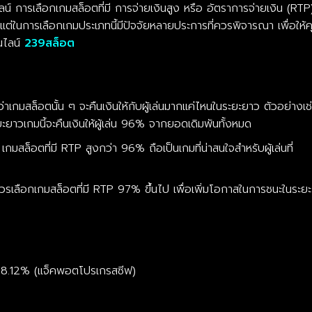
์ การเลือกเกมสล็อตที่มี การจ่ายเงินสูง หรือ อัตราการจ่ายเงิน (RTP
ต่ในการเลือกเกมประเภทนี้มีปัจจัยหลายประการที่ควรพิจารณา เพื่อให้
อนไลน์
239สล็อต
ว่าเกมสล็อตนั้น ๆ จะคืนเงินให้กับผู้เล่นมากแค่ไหนในระยะยาว ตัวอย่างเช
าวเกมนี้จะคืนเงินให้ผู้เล่น 96% จากยอดเดิมพันทั้งหมด
เกมสล็อตที่มี RTP สูงกว่า 96% ถือเป็นเกมที่น่าสนใจสำหรับผู้เล่นที่
ควรเลือกเกมสล็อตที่มี RTP 97% ขึ้นไป เพื่อเพิ่มโอกาสในการชนะในระยะ
.12% (แจ็คพอตโปรเกรสซีฟ)