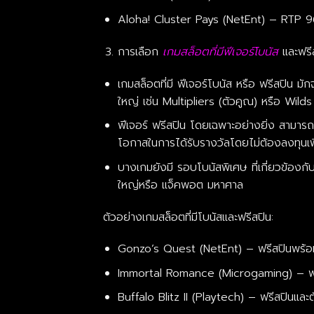
Aloha! Cluster Pays (NetEnt) – RTP 
การเลือก
เกมสล็อตที่มีฟีเจอร์โบนัส
และฟรี
เกมสล็อตที่มี ฟีเจอร์โบนัส หรือ ฟรีสปิน มักจ
ใหญ่ เช่น Multipliers (ตัวคูณ) หรือ Wild
ฟีเจอร์ ฟรีสปิน โดยเฉพาะอย่างยิ่ง สามารถท
โอกาสในการได้รับรางวัลโดยไม่ต้องลงทุนเพ
บางเกมยังมี รอบโบนัสพิเศษ ที่เกี่ยวข้องกั
ใหญ่หรือ แจ็คพอต มหาศาล
ตัวอย่างเกมสล็อตที่มีโบนัสและฟรีสปิน:
Gonzo’s Quest (NetEnt) – ฟรีสปินพร้อม
Immortal Romance (Microgaming) – ฟร
Buffalo Blitz II (Playtech) – ฟรีสปินและตั