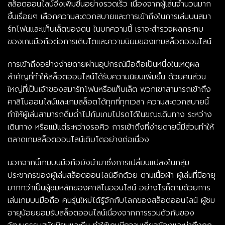
สล็อตออนไลน์จึงเพิ่มขึ้นอย่างรวดเร็ว เนื่องจากผู้เล่นจำนวนมาก
ขึ้นเรื่อยๆ เลือกความสะดวกสบายและการเข้าถึงในการเล่นบนสมา
ร์ทโฟนและแท็บเล็ตของตน ในบทความนี้ เราจะสำรวจผลกระทบ
ของเกมมือถือต่อการเติบโตและความนิยมของเกมสล็อตออนไลน์
การเข้าถึงอย่างง่ายดายผ่านอุปกรณ์มือถือเป็นหนึ่งในเหตุผล
สำคัญที่ทำให้สล็อตออนไลน์ได้รับความนิยมเพิ่มขึ้น ด้วยคนส่วน
ใหญ่ที่เป็นเจ้าของสมาร์ทโฟนหรือแท็บเล็ต พวกเขาสามารถเข้าถึง
คาสิโนออนไลน์และเกมสล็อตได้ทุกที่ทุกเวลา ความสะดวกสบายนี้
ทำให้ผู้เล่นสามารถดื่มด่ำไปกับเกมโปรดได้ในขณะเดินทาง ระหว่าง
เดินทาง หรือแม้แต่ระหว่างรอคิว การเข้าถึงที่ง่ายดายนี้มีส่วนทำให้
ตลาดเกมสล็อตออนไลน์เติบโตอย่างต่อเนื่อง
นอกจากนี้เกมบนมือถือยังนำมาซึ่งการเปลี่ยนแปลงในกลุ่ม
ประชากรของผู้เล่นสล็อตออนไลน์อีกด้วย ตามเนื้อผ้า ผู้เล่นที่มีอายุ
มากกว่าเป็นผู้ชมหลักของคาสิโนออนไลน์ อย่างไรก็ตามด้วยการ
เล่นเกมบนมือถือ คนรุ่นใหม่ได้รู้จักกับโลกของสล็อตออนไลน์ ผู้ชม
อายุน้อยยอมรับสล็อตออนไลน์เนื่องจากการรวมตัวกันของ