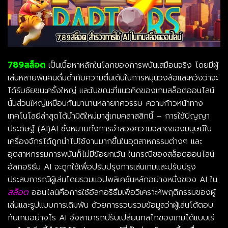
789สล็อต
เป็นเนื้อหาหลักในโลกของการพนันเสมือนจริง โดยมีผู้
เล่นหลายพันคนดื่มด่ำกับความตื่นเต้นในการหมุนวงล้อและหวังว่าจะ
ได้รับชัยชนะครั้งใหญ่ และในขณะที่แนวคิดของเกมสล็อตออนไลน์
นั้นส่วนใหญ่เหมือนกันมานานหลายทศวรรษ ความก้าวหน้าทาง
เทคโนโลยีล่าสุดได้นำมิติใหม่มาสู่เกมคลาสสิกนี้ – การใช้ปัญญา
ประดิษฐ์ (AI)AI ซึ่งหมายถึงการจำลองความฉลาดของมนุษย์ใน
เครื่องจักรได้ถูกนำไปใช้งานมากขึ้นในอุตสาหกรรมต่างๆ และ
อุตสาหกรรมการพนันก็ไม่มีข้อยกเว้น ในกรณีของสล็อตออนไลน์
อัลกอริธึม AI จะถูกใช้เพื่อปรับปรุงการเล่นเกมและปรับปรุง
ประสบการณ์ผู้เล่นโดยรวมแอปพลิเคชั่นหลักอย่างหนึ่งของ AI ใน
สล็อต
ออนไลน์คือการใช้อัลกอริธึมเพื่อวิเคราะห์พฤติกรรมของผู้
เล่นและรูปแบบการเดิมพัน ด้วยการรวบรวมข้อมูลว่าผู้เล่นโต้ตอบ
กับเกมอย่างไร AI จึงสามารถปรับเปลี่ยนกลไกของเกมได้แบบเรี