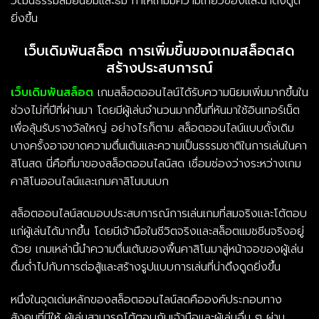
วัฒนธรรมสมัยนิยมและธีม ทำให้เกมมีความเกี่ยวข้องและน่าดึงดูด
ยิ่งขึ้น
เว็บเดิมพันสล็อต การเพิ่มขึ้นของเกมสล็อตสด
สร้างประสบการณ์
เว็บเดิมพันสล็อต
เกมสล็อตออนไลน์ได้รับความนิยมเพิ่มมากขึ้นใน
ช่วงไม่กี่ปีที่ผ่านมา โดยมีผู้เล่นจำนวนมากขึ้นที่หันมาใช้อินเทอร์เน็ต
เพื่อลุ้นรับรางวัลใหญ่ อย่างไรก็ตาม สล็อตออนไลน์แบบดั้งเดิม
บางครั้งอาจขาดความตื่นเต้นและความเป็นธรรมชาติในการเล่นในคา
สิโนสด นี่คือที่มาของสล็อตออนไลน์สด เชื่อมช่องว่างระหว่างเกม
คาสิโนออนไลน์และเกมคาสิโนบนบก
สล็อตออนไลน์สดมอบประสบการณ์การเล่นเกมที่สมจริงและโต้ตอบ
แก่ผู้เล่นได้มากขึ้น โดยมีเจ้ามือในชีวิตจริงและสล็อตแมชชีนจริงอยู่
ด้วย เกมเหล่านี้นำความตื่นเต้นของพื้นคาสิโนมาสู่หน้าจอของผู้เล่น
ดื่มด่ำไปกับการต่อสู้และสร้างรูปแบบการเล่นที่น่าดึงดูดยิ่งขึ้น
หนึ่งในจุดเด่นหลักของสล็อตออนไลน์สดคือองค์ประกอบทาง
สังคมที่มีให้ ผู้เล่นสามารถโต้ตอบกับเจ้ามือและผู้เล่นอื่น ๆ ผ่าน