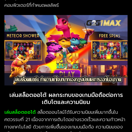
คอมพิวเตอร์ที่กำหนดผลลัพธ์
เล่นสล็อตออโต้ ผลกระทบของเกมมือถือต่อการ
เติบโตและความนิยม
เล่นสล็อตออโต้
สล็อตออนไลน์ได้รับความนิยมเพิ่มมากขึ้นใน
ศตวรรษที่ 21 เนื่องจากการเติบโตอย่างรวดเร็วและความก้าวหน้า
ทางเทคโนโลยี ด้วยการเพิ่มขึ้นของเกมบนมือถือ ความนิยมของ