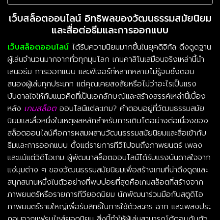
เว็บสล็อตออนไลน์ อิทธิพลของวัฒนธรรมสมัยนิยม
และสื่อต่อธีมและการออกแบบ
เว็บสล็อตออนไลน์
ได้รับความนิยมมากขึ้นในยุคดิจิทัล ดึงดูดฐาน
ผู้เล่นจำนวนมากจากทั่วทุกมุมโลก เกมคาสิโนเสมือนจริงเหล่านี้นำ
เสนอธีม การออกแบบ และฟีเจอร์ที่หลากหลายไม่รู้จบซึ่งตอบ
สนองผู้เล่นทุกประเภท แต่คุณเคยสงสัยหรือไม่ว่าอะไรเป็นแรง
บันดาลใจให้กับแนวคิดที่เป็นเอกลักษณ์และสร้างสรรค์เหล่านี้เบื้อง
หลัง
เกมสล็อต
ออนไลน์แต่ละเกม? คำตอบอยู่ที่วัฒนธรรมสมัย
นิยมและสื่อหนึ่งในเหตุผลหลักสำหรับการเติบโตอย่างต่อเนื่องของ
สล็อตออนไลน์คือการผสมผสานวัฒนธรรมสมัยนิยมและสื่อเข้ากับ
ธีมและการออกแบบ ตั้งแต่รายการทีวีไปจนถึงภาพยนตร์ เพลง
และแม้แต่วิดีโอเกม ผู้พัฒนาสล็อตออนไลน์ได้รับแรงบันดาลใจจาก
แง่มุมต่าง ๆ ของวัฒนธรรมสมัยนิยมเพื่อสร้างเกมที่น่าดึงดูดและ
สนุกสนานหนึ่งในตัวอย่างที่พบบ่อยที่สุดคือเกมสล็อตที่สร้างจาก
ภาพยนตร์หรือรายการทีวียอดนิยม นักพัฒนาร่วมมือกับสตูดิโอ
ภาพยนตร์รายใหญ่เพื่อรับสิทธิ์ในการใช้ตัวละคร ฉาก และเพลงประ
กอบจากแฟรนไชส์ยอดนิยม สิ่งนี้ทำให้ผู้เล่นสามารถโต้ตอบกับตัว