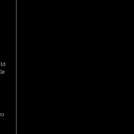
ได้
นัส
าว