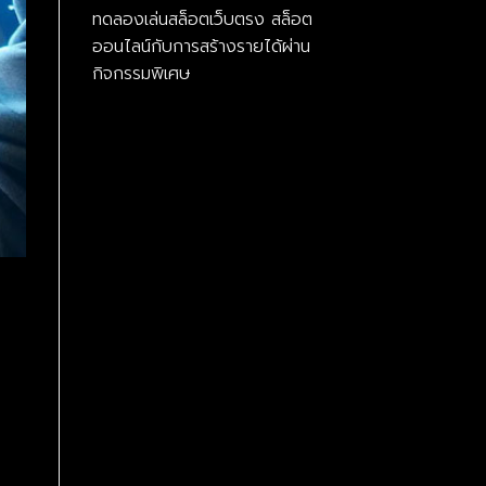
ทดลองเล่นสล็อตเว็บตรง สล็อต
ออนไลน์กับการสร้างรายได้ผ่าน
กิจกรรมพิเศษ