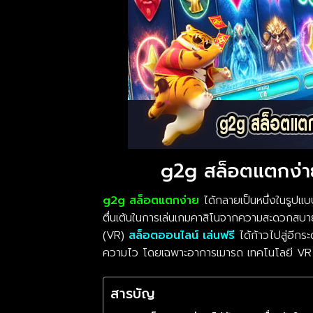
g2g สล็อตแตกง่าย
g2g สล็อตแตกง่าย
ได้กลายเป็นหนึ่งในรูปแบบ
ตื่นเต้นในการเล่นเกมคาสิโนจากความสะดวกสบา
(VR)
สล็อตออนไลน์ เล่นฟรี
ได้ก้าวไปสู่อีกร
ความไว โดยเฉพาะอาการเมารถ เทคโนโลยี VR 
สารบัญ