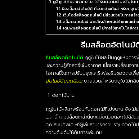
g2g สล็อตแตกง่าย ได้รับความตื่นเต้นในก
ธีมสล็อตอัตโนมัติ ที่แตกต่างกันสำหรับฤดูใบไ
เว็บไซต์สล็อตออนไลน์ มีส่วนช่วยในการสร้
สล็อตออนไลน์ จากสัญลักษณ์นำโชคและตำน
เดิมพันสล็อตออนไลน์ มีการใช้เทคโนโลยีกา
ธีมสล็อตอัตโนมัต
ธีมสล็อตอัตโนมัติ
ฤดูใบไม้ผลิเป็นฤดูแห่งการฟื
และความรู้สึกสดชื่นในอากาศ เมื่อเราเปลี่ยนจา
โอกาสนี้ในการปรับปรุงและรีเฟรชธีมของตนเพ
อัตโนมัติยอดนิยม
บางส่วนสำหรับฤดูใบไม้ผลิ
ดอกไม้บาน
ฤดูใบไม้ผลิมาพร้อมกับดอกไม้ที่เบ่งบาน จึงไม่น่
เวลานี้ เกมสล็อตเหล่านี้ตกแต่งด้วยดอกไม้สีสั
คุณสมบัติพิเศษที่ผู้เล่นสามารถรวบรวมดอกไม้
ความตื่นเต้นให้กับการเล่นเกม