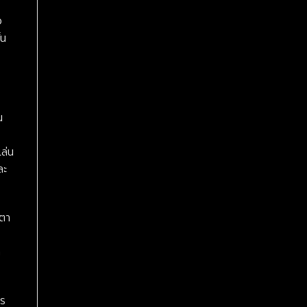
ง
้น
น
ล่น
ละ
งตา
ก
าร