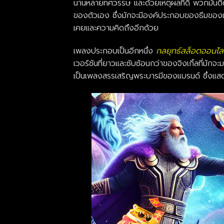
นานหลายทศวรรษ และด้วยเหตุผลที่ดี พวกมันติดอ
ของตัวเอง ซึ่งมักจะมีองค์ประกอบของธีมของเกม สิ
เคยและความคิดถึงอีกด้วย
เพลงประกอบเป็นอีกหนึ่ง
กลยุทธ์สล็อตออนไล
เวอร์ชันที่ยาวและซับซ้อนกว่าของจิงเกิ้ลที่มั
เป็นเพลงสรรเสริญพระบารมีของแบรนด์ ซึ่งแ