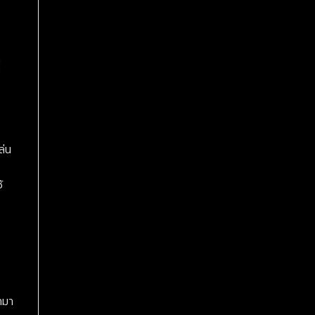
่
ล่น
้
ามา