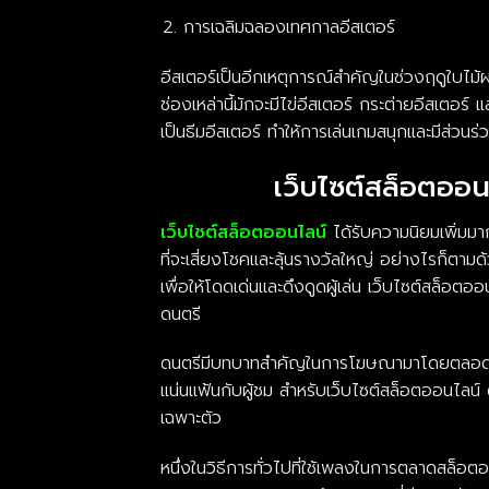
การเฉลิมฉลองเทศกาลอีสเตอร์
อีสเตอร์เป็นอีกเหตุการณ์สำคัญในช่วงฤดูใบไม้
ช่องเหล่านี้มักจะมีไข่อีสเตอร์ กระต่ายอีสเตอร์
เป็นธีมอีสเตอร์ ทำให้การเล่นเกมสนุกและมีส่วนร่ว
เว็บไซต์สล็อตออน
เว็บไซต์สล็อตออนไลน์
ได้รับความนิยมเพิ่มมา
ที่จะเสี่ยงโชคและลุ้นรางวัลใหญ่ อย่างไรก็ตามด
เพื่อให้โดดเด่นและดึงดูดผู้เล่น เว็บไซต์สล็อตอ
ดนตรี
ดนตรีมีบทบาทสำคัญในการโฆษณามาโดยตลอด เนื
แน่นแฟ้นกับผู้ชม สำหรับเว็บไซต์สล็อตออนไลน
เฉพาะตัว
หนึ่งในวิธีการทั่วไปที่ใช้เพลงในการตลาดสล็อตอ