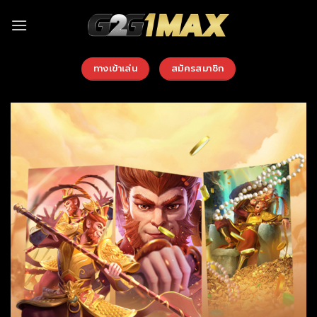
Skip
to
content
ทางเข้าเล่น
สมัครสมาชิก