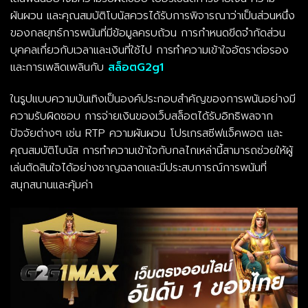
ผันผวน และคุณสมบัติโบนัสควรได้รับการพิจารณาว่าเป็นส่วนหนึ่ง
ของกลยุทธ์การพนันที่มีข้อมูลครบถ้วน การกำหนดขีดจำกัดส่วน
บุคคลเกี่ยวกับเวลาและเงินที่ใช้ไป การทำความเข้าใจอัตราต่อรอง
และการเพลิดเพลินกับ
สล็อตG2g1
ในรูปแบบความบันเทิงเป็นองค์ประกอบสำคัญของการพนันอย่างมี
ความรับผิดชอบ การจ่ายเงินของเว็บสล็อตได้รับอิทธิพลจาก
ปัจจัยต่างๆ เช่น RTP ความผันผวน โปรเกรสซีฟแจ็คพอต และ
คุณสมบัติโบนัส การทำความเข้าใจกับกลไกเหล่านี้สามารถช่วยให้ผู้
เล่นตัดสินใจได้อย่างชาญฉลาดและมีประสบการณ์การพนันที่
สนุกสนานและคุ้มค่า