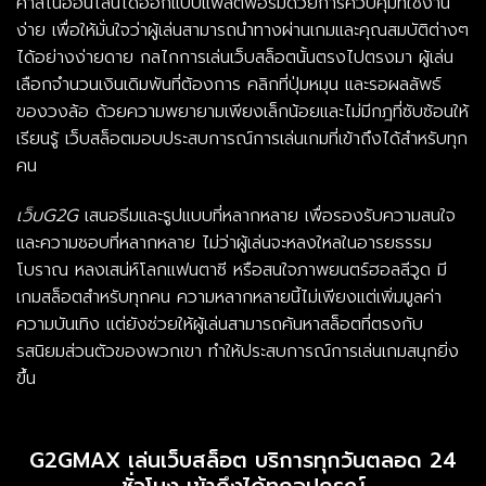
คาสิโนออนไลน์ได้ออกแบบแพลตฟอร์มด้วยการควบคุมที่ใช้งาน
ง่าย เพื่อให้มั่นใจว่าผู้เล่นสามารถนำทางผ่านเกมและคุณสมบัติต่างๆ
ได้อย่างง่ายดาย กลไกการเล่นเว็บสล็อตนั้นตรงไปตรงมา ผู้เล่น
เลือกจำนวนเงินเดิมพันที่ต้องการ คลิกที่ปุ่มหมุน และรอผลลัพธ์
ของวงล้อ ด้วยความพยายามเพียงเล็กน้อยและไม่มีกฎที่ซับซ้อนให้
เรียนรู้ เว็บสล็อตมอบประสบการณ์การเล่นเกมที่เข้าถึงได้สำหรับทุก
คน
เว็บ
G2G
เสนอธีมและรูปแบบที่หลากหลาย เพื่อรองรับความสนใจ
และความชอบที่หลากหลาย ไม่ว่าผู้เล่นจะหลงใหลในอารยธรรม
โบราณ หลงเสน่ห์โลกแฟนตาซี หรือสนใจภาพยนตร์ฮอลลีวูด มี
เกมสล็อตสำหรับทุกคน ความหลากหลายนี้ไม่เพียงแต่เพิ่มมูลค่า
ความบันเทิง แต่ยังช่วยให้ผู้เล่นสามารถค้นหาสล็อตที่ตรงกับ
รสนิยมส่วนตัวของพวกเขา ทำให้ประสบการณ์การเล่นเกมสนุกยิ่ง
ขึ้น
G2GMAX เล่นเว็บสล็อต บริการทุกวันตลอด 24