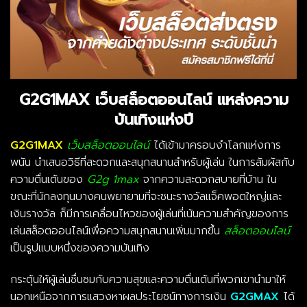
G2G1MAX เว็บสล็อตออนไลน์ แหล่งความ
บันเทิงแห่งปี
G2G1MAX
เว็บสล็อตออนไลน์
ได้เข้ามาครอบงำโลกแห่งการ
พนัน นำเสนอวิธีที่สะดวกและสนุกสนานสำหรับผู้เล่น ในการสัมผัสกับ
ความตื่นเต้นของ
G2g 1max
จากความสะดวกสบายที่บ้าน ใน
ขณะที่นักลงทุนบางคนพยายามที่จะชนะรางวัลแจ็คพอตใหญ่และ
เงินรางวัล ก็มีการเคลื่อนไหวของผู้เล่นที่เน้นความสำคัญของการ
เล่นสล็อตออนไลน์เพื่อความสนุกสนานเพิ่มมากขึ้น
สล็อตออนไลน์
เป็นรูปแบบหนึ่งของความบันเทิง
กระตุ้นให้ผู้เล่นชื่นชมกับความสุขและความตื่นเต้นที่พวกเขานำมาให้
นอกเหนือจากการแสวงหาผลประโยชน์ทางการเงิน
G2GMAX
ได้