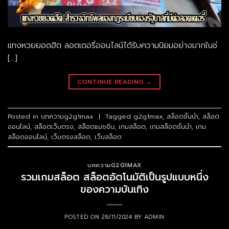
แทงหวยยอดฮิต ลอตเตอรี่ออนไลน์ได้รับความนิยมอย่างมากในช่
[…]
CONTINUE READING
→
Posted in
บทความg2g1max
|
Tagged
g2g1max
,
สล็อตชั้นนำ
,
สล็อต
ออนไลน์
,
สล็อตเว็บตรง
,
สล็อตแมชชีน
,
เกมสล็อต
,
เกมสล็อตชั้นนำ
,
เกม
สล็อตออนไลน์
,
เว็บตรงสล็อต
,
เว็บสล็อต
บทความG2G1MAX
รวมเกมสล็อต สล็อตอัตโนมัติเป็นรูปแบบหนึ่ง
ของความบันเทิง
POSTED ON
28/11/2024
BY
ADMIN