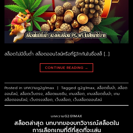
สล็อตไม่มีขั้นต่ำ สล็อตออนไลน์หรือที่รู้จักกันในชื่อสล็ […]
CONTINUE READING
→
Posted in
บทความg2g1max
|
Tagged
g2g1max
,
สล็อตชั้นนำ
,
สล็อต
ออนไลน์
,
สล็อตเว็บตรง
,
สล็อตแมชชีน
,
เกมสล็อต
,
เกมสล็อตชั้นนำ
,
เกม
สล็อตออนไลน์
,
เว็บตรงสล็อต
,
เว็บสล็อต
,
เว็บสล็อตออนไลน์
บทความG2G1MAX
สล็อตล่าสุด บทบาทของบทวิจารณ์สล็อตใน
การเลือกเกมที่ดีที่สุดที่จะเล่น