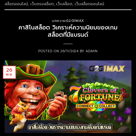
สล็อตออนไลน์
,
เว็บตรงสล็อต
,
เว็บสล็อต
,
เว็บสล็อตออนไลน์
บทความG2G1MAX
คาสิโนสล็อต วิเคราะห์ความนิยมของเกม
สล็อตที่มีแบรนด์
POSTED ON
26/11/2024
BY
ADMIN
26
พ.ย.