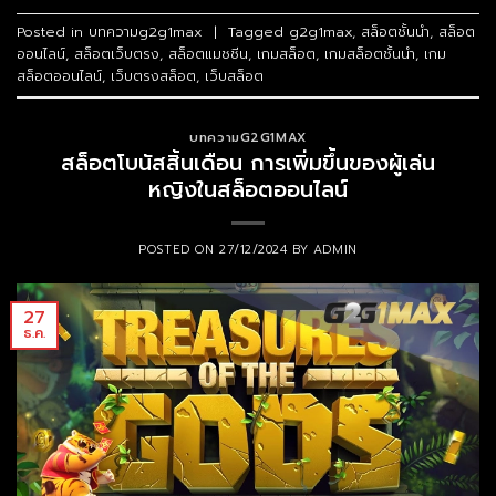
Posted in
บทความg2g1max
|
Tagged
g2g1max
,
สล็อตชั้นนำ
,
สล็อต
ออนไลน์
,
สล็อตเว็บตรง
,
สล็อตแมชชีน
,
เกมสล็อต
,
เกมสล็อตชั้นนำ
,
เกม
สล็อตออนไลน์
,
เว็บตรงสล็อต
,
เว็บสล็อต
บทความG2G1MAX
สล็อตโบนัสสิ้นเดือน การเพิ่มขึ้นของผู้เล่น
หญิงในสล็อตออนไลน์
POSTED ON
27/12/2024
BY
ADMIN
27
ธ.ค.