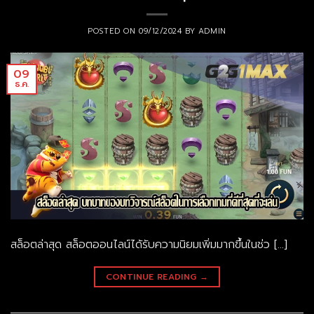
POSTED ON
09/12/2024
BY
ADMIN
09
ธ.ค.
สล็อตล่าสุด สล็อตออนไลน์ได้รับความนิยมเพิ่มมากขึ้นในช่ว […]
CONTINUE READING
→