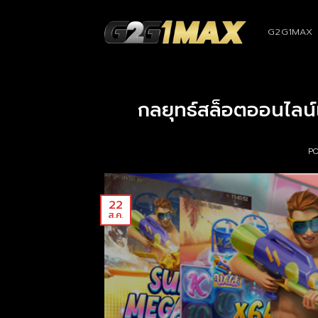
Skip
to
G2G1MAX
content
กลยุทธ์สล็อตออนไลน์
P
22
ส.ค.