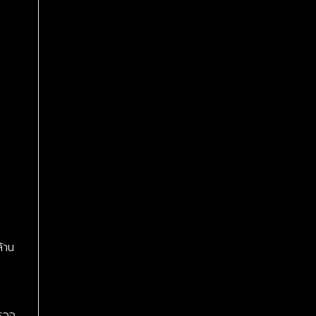
้าน
ตรวจ