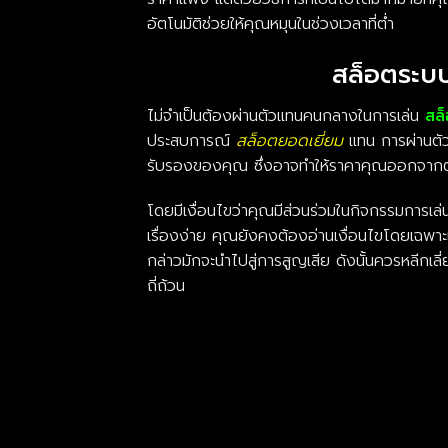
อัตโนมัติช่วยให้คุณหมุนในช่วงเวลาที่ต่ำ
สล็อตระบบ
ไม่จำเป็นต้องผ่านตัวแทนคนกลางในการเล่น
สล
ประสบการณ์
สล็อตยอดเยี่ยม
แทน การผ่านตัว
รับรองของคุณ ซึ่งอาจทำให้ราคาคุณออกจาก
โดยมีเงื่อนไขว่าคุณมีส่วนร่วมในกิจกรรมการ
เรื่องง่าย คุณยังคงต้องอ่านเงื่อนไขโดยเฉพา
กล่าวมักจะนำไปสู่การสูญเสีย ดังนั้นควรหลีกเ
ถี่ถ้วน