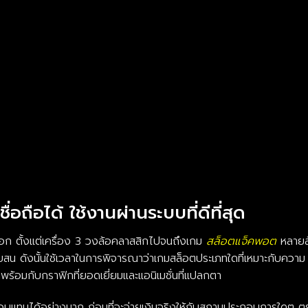
อถือได้ ใช้งานผ่านระบบที่ดีที่สุด
ลือก ตั้งแต่เครื่อง 3 วงล้อคลาสสิกไปจนถึงเกม
สล็อตแจ็คพอต
หลายล
ับสน ดังนั้นใช้เวลาในการพิจารณาว่าเกมสล็อตประเภทใดที่เหมาะกับความ
้อมกับกราฟิกที่ยอดเยี่ยมและแอนิเมชั่นที่แปลกตา
มผลตอบแทนได้อย่างมาก ก่อนที่จะจ่ายเงินจริงให้กับสถานประกอบการใดๆ 