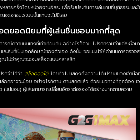
หลายครั้งโดยหน่วยงานอิสระ เพื่อรับประกันการเล่นเกมที่ยุติธรรมและใช
่คุณจะเอาชนะระบบนั้นแทบจะไม่มีเลย
อตยอดนิยมที่ผู้เล่นชื่นชอบมากที่สุด
ความบันเทิงที่เท่าเทียมกัน อย่างไรก็ตาม โปรดทราบว่าแต่ละชื่อมา
 และธีมที่เป็นเอกลักษณ์ของตัวเอง ดังนั้น ขอแนะนำให้ดำเนินการตรวจ
ของคุณไม่ว่าคุณจะชอบสล็อตแบบคลาสสิก
โปรดจำไว้ว่า
สล็อตออโต้
โดยทั่วไปแสดงถึงความได้เปรียบของเจ้ามือที
ารเลือกอาจจะน้อย อย่างไรก็ตาม ตามสถิติแล้ว ด้วยแนวทางที่ถูกต้อง เ
ริง (แน่นอน) ผู้เล่นสามารถเปลี่ยนอัตราต่อรองได้อย่างมากตามความ