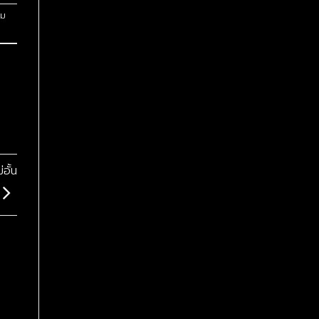
กม
อั้น