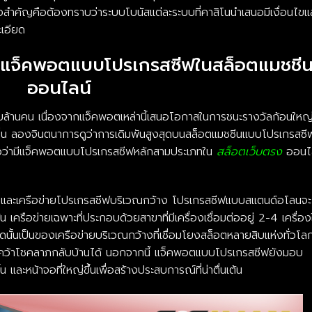
งสำคัญคือต้องทราบว่าระบบโบนัสแต่ละระบบที่คาสิโนนำเสนอมีเงื่อนไขแ
ะเอียด
งแจ็คพอตแบบโปรเกรสซีฟในสล็อตแมชชี
ออนไลน์
านคน เนื่องจากแจ็คพอตเหล่านี้เสนอโอกาสในการชนะรางวัลก้อนใหญ
ี่อื่น ลองจินตนาการดูว่าการเดิมพันสูงสุดบนสล็อตแมชชีนแบบโปรเกรสซี
ี่กล่าวว่ามีแจ็คพอตแบบโปรเกรสซีฟหลักสามประเภทใน
สล็อตเว็บตรง
ออนไล
่ และเครือข่ายโปรเกรสซีฟบริเวณกว้าง โปรเกรสซีฟแบบสแตนด์อโลนจะ
ครือข่ายเฉพาะที่ประกอบด้วยสาขาที่มีเครื่องเชื่อมต่ออยู่ 2-4 เครื่อง
ุดนั้นเป็นของเครือข่ายบริเวณกว้างที่เชื่อมโยงสล็อตหลายสิบแห่งทั่วโล
รถคว้าโชคลาภกลับบ้านได้ นอกจากนี้ แจ็คพอตแบบโปรเกรสซีฟยังมอบ
น และหน้าจอที่ใหญ่ขึ้นเพื่อสร้างประสบการณ์ที่น่าตื่นเต้น