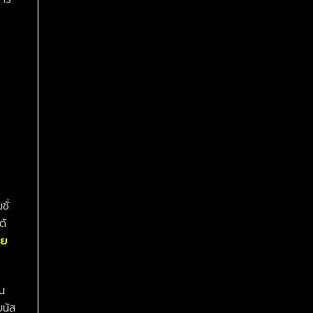
ั่
ด้
ีย
้น
บนัส