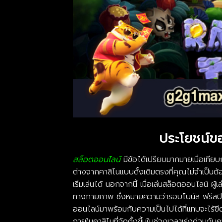
ประโยชน์ข
สล็อตออนไลน์
มีข้อได้เปรียบมากมายเมื่อเท
ต่างจากคาสิโนแบบดั้งเดิมตรงที่คุณไม่จำเป็นต้
เริ่มเล่นได้ นอกจากนี้ เมื่อเล่นสล็อตออนไลน์ ผู้เ
ทางกายภาพ ซึ่งหมายความว่ารอบโบนัส ฟรีสปิน
ออนไลน์มาพร้อมกับความเป็นไปได้ที่แทบจะไร้ข
ภายในคาสิโนที่จัดตั้งขึ้นในช่วงเวลาเร่งด่วนกับ