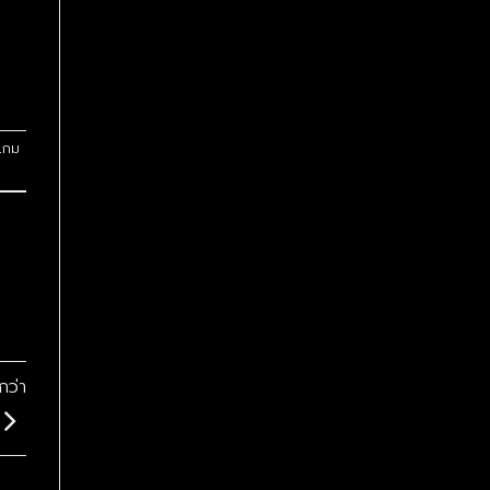
เกม
กว่า