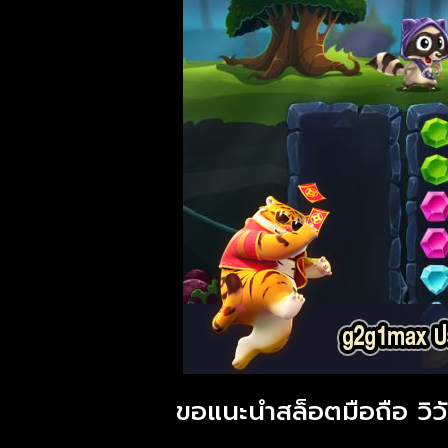
ขอแนะนำสล็อตมือถือ ว