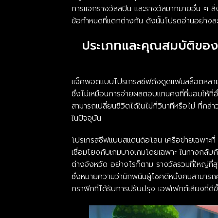
การแจกรางวัลสปิน และรางวัลมากมายอื่น ๆ สิ่
ข้อกำหนดที่แตกต่างกัน ดังนั้นโปรดอ่านอย่างล
ประเภทและคุณสมบัติขอ
แจ็คพอตแบบโปรเกรสซีฟดึงดูดแฟนสล็อตหลายล้
ซึ่งไม่เหมือนการจ่ายผลตอบแทนคงที่ที่มอบให้ท
สามารถเปลี่ยนชีวิตได้ในไม่กี่วินาทีหรือไม่ ท
ในปัจจุบัน
โปรเกรสซีฟแบบสแตนด์อโลน เครือข่ายเฉพาะที
เชื่อมโยงกับเกมบางเกมโดยเฉพาะ ในทางกลับกัน เ
ต่างจังหวัด อย่างไรก็ตาม รางวัลรวมที่ใหญ่ที่ส
ซึ่งหมายความว่านักพนันผู้โชคดีหนึ่งคนสามา
กราฟิกที่ได้รับการปรับปรุง เอฟเฟกต์เสียงที่ดีขึ้