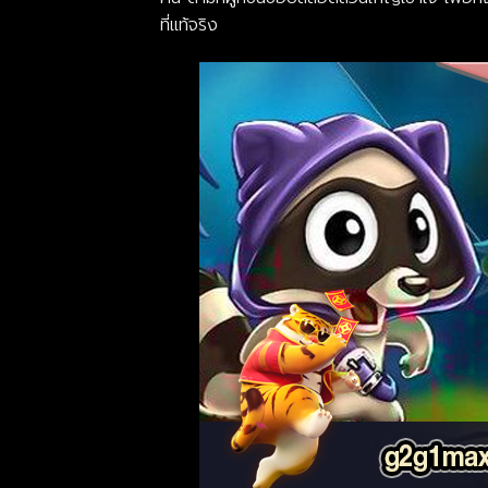
ที่แท้จริง