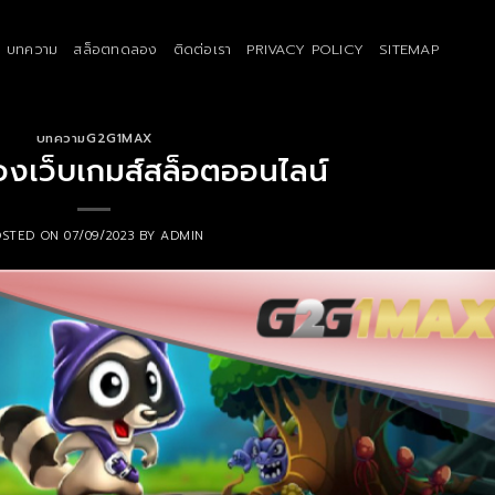
บทความ
สล็อตทดลอง
ติดต่อเรา
PRIVACY POLICY
SITEMAP
บทความG2G1MAX
องเว็บเกมส์สล็อตออนไลน์
OSTED ON
07/09/2023
BY
ADMIN